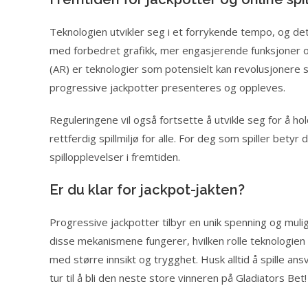
Teknologien utvikler seg i et forrykende tempo, og dett
med forbedret grafikk, mer engasjerende funksjoner og
(AR) er teknologier som potensielt kan revolusjonere s
progressive jackpotter presenteres og oppleves.
Reguleringene vil også fortsette å utvikle seg for å hol
rettferdig spillmiljø for alle. For deg som spiller bety
spillopplevelser i fremtiden.
Er du klar for jackpot-jakten?
Progressive jackpotter tilbyr en unik spenning og muli
disse mekanismene fungerer, hvilken rolle teknologien 
med større innsikt og trygghet. Husk alltid å spille ansv
tur til å bli den neste store vinneren på Gladiators Bet!