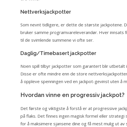
Nettverksjackpotter
Som nevnt tidligere, er dette de største jackpotene. De
bruker samme programvareleverandør. Hver innsats fra
til de svimlende summene vi ofte ser.
Daglig/Timebasert jackpotter
Noen spill tilbyr jackpotter som garantert blir utbetal
Disse er ofte mindre enn de store nettverksjackpotte
å oppleve spenningen ved en jackpot-gevinst uten å 
Hvordan vinne en progressiv jackpot?
Det første og viktigste å forstå er at progressive jackp
på flaks. Det finnes ingen magisk formel eller strategi
for å maksimere sjansene dine og få mest mulig ut av s