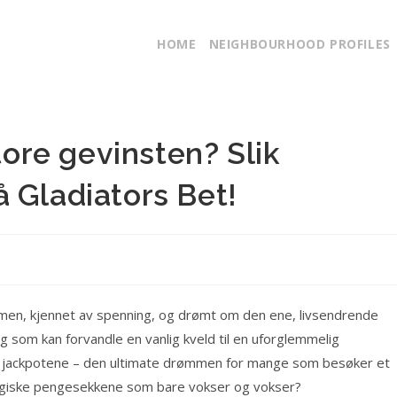
HOME
NEIGHBOURHOOD PROFILES
re gevinsten? Slik
 Gladiators Bet!
jermen, kjennet av spenning, og drømt om den ene, livsendrende
 og som kan forvandle en vanlig kveld til en uforglemmelig
ve jackpotene – den ultimate drømmen for mange som besøker et
magiske pengesekkene som bare vokser og vokser?