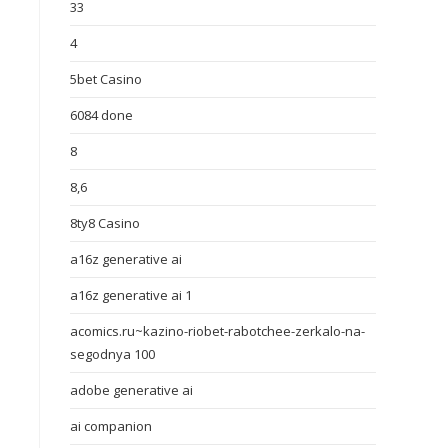
33
4
5bet Casino
6084 done
8
8,6
8ty8 Casino
a16z generative ai
a16z generative ai 1
acomics.ru~kazino-riobet-rabotchee-zerkalo-na-
segodnya 100
adobe generative ai
ai companion