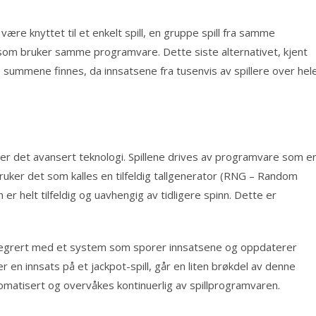
ære knyttet til et enkelt spill, en gruppe spill fra samme
r som bruker samme programvare. Dette siste alternativet, kjent
e summene finnes, da innsatsene fra tusenvis av spillere over hel
ger det avansert teknologi. Spillene drives av programvare som e
bruker det som kalles en tilfeldig tallgenerator (RNG – Random
 er helt tilfeldig og uavhengig av tidligere spinn. Dette er
ntegrert med et system som sporer innsatsene og oppdaterer
r en innsats på et jackpot-spill, går en liten brøkdel av denne
omatisert og overvåkes kontinuerlig av spillprogramvaren.