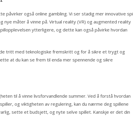
e påvirker også online gambling. Vi ser stadig mer innovative spil
 nye måter å vinne på. Virtual reality (VR) og augmented reality
pillopplevelsen ytterligere, og dette kan også påvirke hvordan
de tritt med teknologiske fremskritt og for å sikre et trygt og
r dette at du kan se frem til enda mer spennende og sikre
gheten til å vinne livsforvandlende summer. Ved å forstå hvordan
spiller, og viktigheten av regulering, kan du nærme deg spillene
arlig, sette et budsjett, og nyte selve spillet. Kanskje er det din