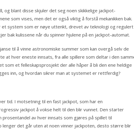
l, og blant disse skjuler det seg noen skikkelige jackpot-
mmene som vises, men det er også viktig å forstå mekanikken bak.
 er et system som er nøye uttenkt, drevet av teknologi og regulert
kjer bak kulissene når du spinner hjulene på en jackpot-automat.
sjanse til å vinne astronomiske summer som kan overgå selv de
te at hver eneste innsats, fra alle spillere som deltar i den samm
det som et felleskapsprosjekt der alle håper å bli den ene heldige
ges inn, og hvordan sikrer man at systemet er rettferdig?
er tid. I motsetning til en fast jackpot, som har en
gressiv jackpot å vokse helt til den blir vunnet. Den starter
 prosentandel av hver innsats som gjøres på spillet til
jo lenger det går uten at noen vinner jackpoten, desto større blir