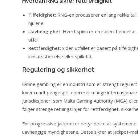
Hvordan RNG sikrer rettferdighet
Tilfeldighet:
RNG-en produserer en lang rekke tall s
hjulene.
Uavhengighet:
Hvert spinn er en isolert hendelse. 
utfall.
Rettferdighet:
Siden utfallet er basert på tilfeldighe
innsatsstørrelse eller spilletid.
Regulering og sikkerhet
Online gambling er en industri som er strengt regulert 
lover rundt pengespill, opererer mange internasjonale 
jurisdiksjoner, som Malta Gaming Authority (MGA) ell
følger strenge retningslinjer for rettferdighet, sikkerhet
For progressive jackpotter betyr dette at systemene
uavhengige myndighetene. Dette sikrer at jackpot-mek