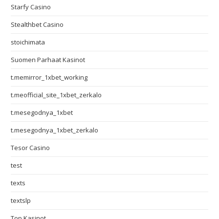
Starfy Casino
Stealthbet Casino
stoichimata
Suomen Parhaat Kasinot
t.memirror_1xbet_working
t.meofficial_site_1xbet_zerkalo
t.mesegodnya_1xbet
t.mesegodnya_1xbet_zerkalo
Tesor Casino
test
texts
textslp
Top Kasinot