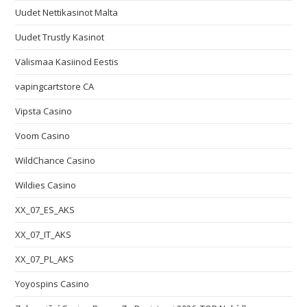
Uudet Nettikasinot Malta
Uudet Trustly Kasinot
Välismaa Kasiinod Eestis
vapingcartstore CA
Vipsta Casino
Voom Casino
WildChance Casino
Wildies Casino
XX_07_ES_AKS
XX_07_IT_AKS
XX_07_PL_AKS
Yoyospins Casino