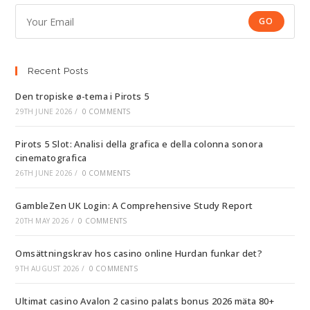
GO
Recent Posts
Den tropiske ø-tema i Pirots 5
29TH JUNE 2026
/
0 COMMENTS
Pirots 5 Slot: Analisi della grafica e della colonna sonora
cinematografica
26TH JUNE 2026
/
0 COMMENTS
GambleZen UK Login: A Comprehensive Study Report
20TH MAY 2026
/
0 COMMENTS
Omsättningskrav hos casino online Hurdan funkar det?
9TH AUGUST 2026
/
0 COMMENTS
Ultimat casino Avalon 2 casino palats bonus 2026 mäta 80+