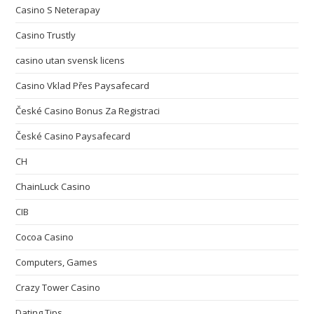
Casino S Neterapay
Casino Trustly
casino utan svensk licens
Casino Vklad Přes Paysafecard
České Casino Bonus Za Registraci
České Casino Paysafecard
CH
ChainLuck Casino
CIB
Cocoa Casino
Computers, Games
Crazy Tower Сasino
Dating Tips