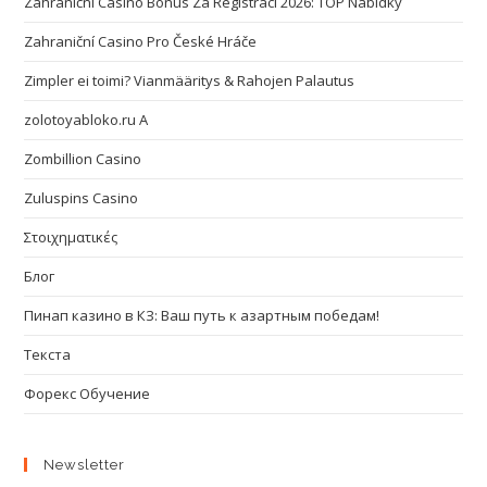
Zahraniční Casino Bonus Za Registraci 2026: TOP Nabídky
Zahraniční Casino Pro České Hráče
Zimpler ei toimi? Vianmääritys & Rahojen Palautus
zolotoyabloko.ru A
Zombillion Casino
Zuluspins Casino
Στοιχηματικές
Блог
Пинап казино в КЗ: Ваш путь к азартным победам!
Текста
Форекс Обучение
Newsletter