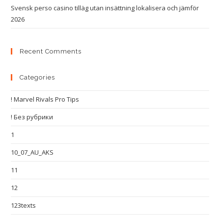
Svensk perso casino tilläg utan insättning lokalisera och jämför
2026
Recent Comments
Categories
! Marvel Rivals Pro Tips
! Без рубрики
1
10_07_AU_AKS
11
12
123texts