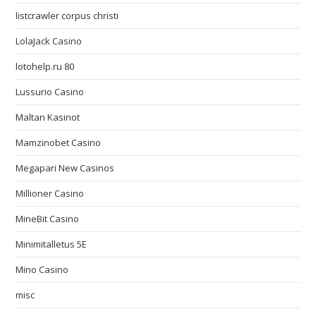
listcrawler corpus christi
LolaJack Casino
lotohelp.ru 80
Lussurio Casino
Maltan Kasinot
Mamzinobet Casino
Megapari New Casinos
Millioner Casino
MineBit Casino
Minimitalletus 5E
Mino Casino
misc