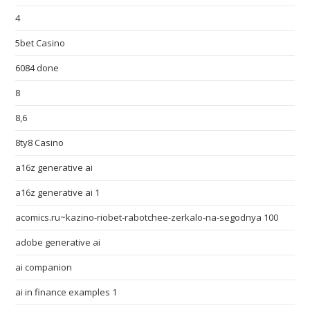
4
5bet Casino
6084 done
8
8,6
8ty8 Casino
a16z generative ai
a16z generative ai 1
acomics.ru~kazino-riobet-rabotchee-zerkalo-na-segodnya 100
adobe generative ai
ai companion
ai in finance examples 1