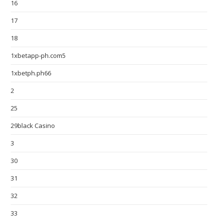
16
17
18
1xbetapp-ph.com5
1xbetph.ph66
2
25
29black Casino
3
30
31
32
33