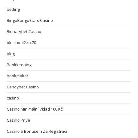
betting
BingoBongoStars Casino
Binnarybet Casino
bkschool2.ru 70
blog
Bookkeeping
bookmaker
Candybet Casino
casino
Casino Minimální Vklad 100 Kč
Casino Privé
Casino S Bonusem Za Registraci