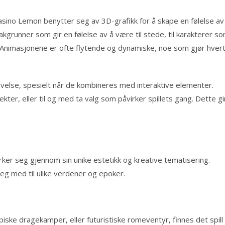
sino Lemon benytter seg av 3D-grafikk for å skape en følelse av
kgrunner som gir en følelse av å være til stede, til karakterer s
 Animasjonene er ofte flytende og dynamiske, noe som gjør hver
velse, spesielt når de kombineres med interaktive elementer.
kter, eller til og med ta valg som påvirker spillets gang. Dette gi
erker seg gjennom sin unike estetikk og kreative tematisering.
deg med til ulike verdener og epoker.
ske dragekamper, eller futuristiske romeventyr, finnes det spill