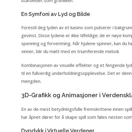
utarbeidet som grafikken.
En Symfoni av Lyd og Bilde
Forestil deg lyden av et kasino som pulserer i bakgr
gevinst. Disse lydene er ikke tilfeldige; de er nøye k
spenning og forventning. Når hjulene spinner, kan du hø
vinner, blir du møtt med en triumferende melodi.
Kombinasjonen av visuelle effekter og et fengende lydspo
til en fullverdig underholdningsopplevelse. Det er denne
mengden.
3D-Grafikk og Animasjoner i Verdensk
En av de mest betydningsfulle fremskrittene innen spil
har åpnet dører for å skape spill som føles nesten som 
Dypdykk i Virtuelle Verdener