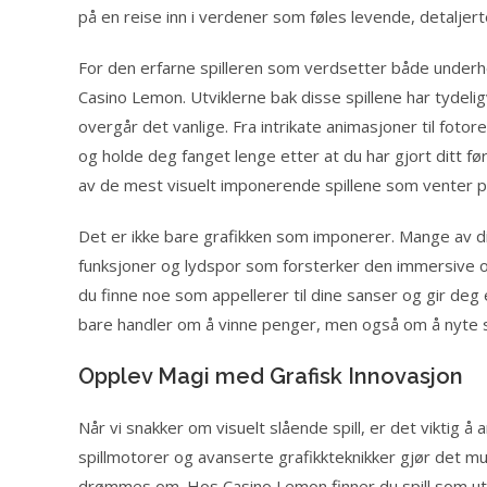
på en reise inn i verdener som føles levende, detaljer
For den erfarne spilleren som verdsetter både underho
Casino Lemon. Utviklerne bak disse spillene har tydelig
overgår det vanlige. Fra intrikate animasjoner til fotor
og holde deg fanget lenge etter at du har gjort ditt før
av de mest visuelt imponerende spillene som venter p
Det er ikke bare grafikken som imponerer. Mange av di
funksjoner og lydspor som forsterker den immersive opp
du finne noe som appellerer til dine sanser og gir deg e
bare handler om å vinne penger, men også om å nyte s
Opplev Magi med Grafisk Innovasjon
Når vi snakker om visuelt slående spill, er det viktig 
spillmotorer og avanserte grafikkteknikker gjør det mu
drømmes om. Hos Casino Lemon finner du spill som utny