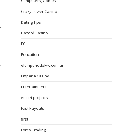
Computers, Games
Crazy Tower Сasino
.
Dating Tips
e
Dazard Casino
EC
Education
elemporiodelvw.com.ar
r
Emperia Casino
Entertainment
escort projects
Fast Payouts
first
Forex Trading