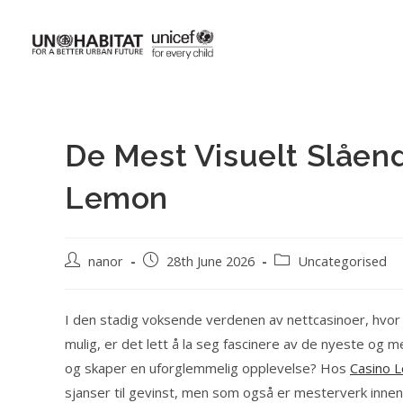
De Mest Visuelt Slåend
Lemon
nanor
28th June 2026
Uncategorised
I den stadig voksende verdenen av nettcasinoer, hvor
mulig, er det lett å la seg fascinere av de nyeste og 
og skaper en uforglemmelig opplevelse? Hos
Casino 
sjanser til gevinst, men som også er mesterverk innen 