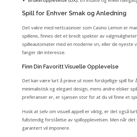
Brukeropplevelse (UX):
En intuitiv og enkel navigas
Spill for Enhver Smak og Anledning
Det vakre med nettcasinoer som Casino Lemon er mang
spillene, finnes det et bredt spekter av valgmulighete
spilleautomater med en moderne vri, eller de nyeste 
fanger din interesse.
Finn Din Favoritt Visuelle Opplevelse
Det kan være lurt å prøve ut noen forskjellige spill for 
minimalistisk og elegant design, mens andre elsker spill
preferanser er, er sjansen stor for at du vil finne et sp
Husk at selv om visuell appell er viktig, er det også lur
fullstendig forståelse av spillopplevelsen. Men når det
garantert vil imponere.