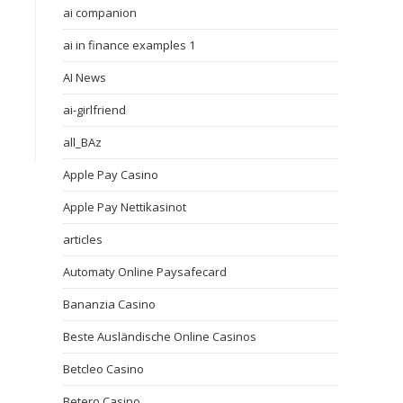
ai companion
ai in finance examples 1
AI News
ai-girlfriend
all_BAz
Apple Pay Casino
Apple Pay Nettikasinot
articles
Automaty Online Paysafecard
Bananzia Casino
Beste Ausländische Online Casinos
Betcleo Casino
Betero Casino