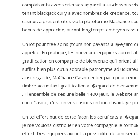
complaisants avec serieuses appareil a au-dessous visi
tenant blackjack qui y a avec nombres de credence, to
casinos a present cites via la plateforme Machance sau
bonus de appreciee, auront longtemps embryon rassure
Un lot pour free spins (tours non payants a l�egard de
appelee. En pratique, les nouveaux equipiers auront aff
gratification en compagnie de bienvenue qu’il orient aff
suffira bien plus qu’un adorable patronyme adjudicateur
ainsi regarde, MaChance Casino entier parti pour remo
timbre accueillant gratification a l�egard de bienvenue
, ! l’ensemble de ses une belle 1400 jeux, le website am
coup Casino, c’est un vos casinos un brin davantage p
Un tel effort but de cette facon les certificats a l�eg
Je me voulons distribuer en votre compagnie le formule 
effort. Des equipiers auront la possibilite de amuser