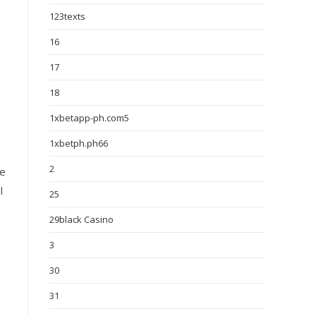
123texts
16
17
18
1xbetapp-ph.com5
1xbetph.ph66
2
le
l
25
29black Casino
3
30
31