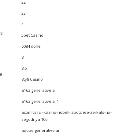
32
33
4
os
5bet Casino
6084 done
8
8,6
de
8ty8 Casino
a16z generative ai
a16z generative ai 1
acomics.ru~kazino-riobet-rabotchee-zerkalo-na-
segodnya 100
adobe generative ai