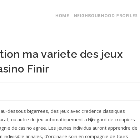
HOME
NEIGHBOURHOOD PROFILES
tion ma variete des jeux
sino Finir
au-dessous bigarrees, des jeux avec credence classiques
carat, ou autre du jeu automatiquement a l�egard de croupiers
agnie de casino agree. Les jeunes individus auront apprendre de
n indivisible annales, d’ordinaire soin en compagnie de tours