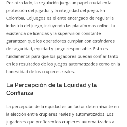
Por otro lado, la regulación juega un papel crucial en la
protección del jugador y la integridad del juego. En
Colombia, Coljuegos es el ente encargado de regular la
industria del juego, incluyendo las plataformas online. La
existencia de licencias y la supervisión constante
garantizan que los operadores cumplan con estándares
de seguridad, equidad y juego responsable. Esto es
fundamental para que los jugadores puedan confiar tanto
en los resultados de los juegos automatizados como en la
honestidad de los crupieres reales.
La Percepción de la Equidad y la
Confianza
La percepción de la equidad es un factor determinante en
la elección entre crupieres reales y automatizados. Los
jugadores que prefieren los crupieres automatizados a