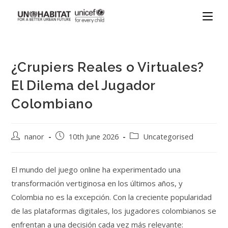
¿Crupiers Reales o Virtuales?
El Dilema del Jugador
Colombiano
nanor
10th June 2026
Uncategorised
El mundo del juego online ha experimentado una
transformación vertiginosa en los últimos años, y
Colombia no es la excepción. Con la creciente popularidad
de las plataformas digitales, los jugadores colombianos se
enfrentan a una decisión cada vez más relevante: