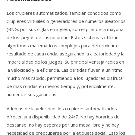
Los crupieres automatizados, también conocidos como
crupieres virtuales o generadores de números aleatorios
(RNG, por sus siglas en inglés), son el pilar de la mayoría
de los juegos de casino online. Estos sistemas utilizan
algoritmos matemáticos complejos para determinar el
resultado de cada ronda, asegurando la aleatoriedad y la
imparcialidad de los juegos. Su principal ventaja radica en
la velocidad y la eficiencia. Las partidas fluyen a un ritmo
mucho más rápido, permitiendo a los jugadores disfrutar
de más rondas en menos tiempo y, potencialmente,
aumentar sus ganancias.
Además de la velocidad, los crupieres automatizados
ofrecen una disponibilidad de 24/7. No hay horarios de
descanso, no hay esperas por una mesa libre y no hay
necesidad de preocuparse por la etiqueta social. Esto los