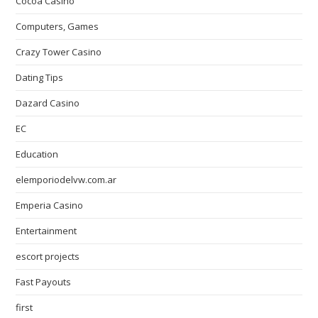
Cocoa Casino
Computers, Games
Crazy Tower Сasino
Dating Tips
Dazard Casino
EC
Education
elemporiodelvw.com.ar
Emperia Casino
Entertainment
escort projects
Fast Payouts
first