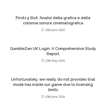
Pirots 5 Slot: Analisi della grafica e della
colonna sonora cinematografica
26th June 2026
GambleZen UK Login: A Comprehensive Study
Report
20th May 2026
Unfortunately, we really do not provides trial
mode has inside our game due to licensing
limits
30th June 2026