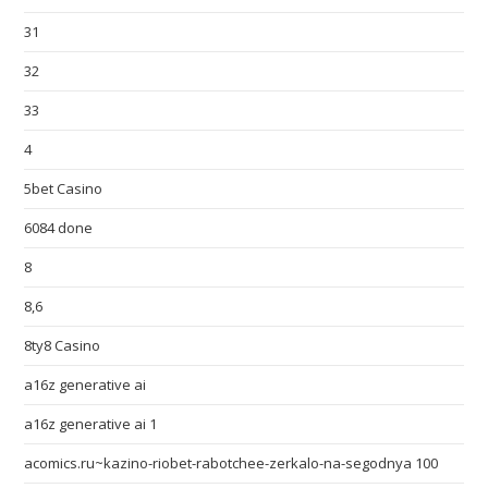
31
32
33
4
5bet Casino
6084 done
8
8,6
8ty8 Casino
a16z generative ai
a16z generative ai 1
acomics.ru~kazino-riobet-rabotchee-zerkalo-na-segodnya 100