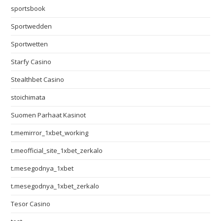
sportsbook
Sportwedden
Sportwetten
Starfy Casino
Stealthbet Casino
stoichimata
Suomen Parhaat Kasinot
t.memirror_1xbet_working
t.meofficial_site_1xbet_zerkalo
t.mesegodnya_1xbet
t.mesegodnya_1xbet_zerkalo
Tesor Casino