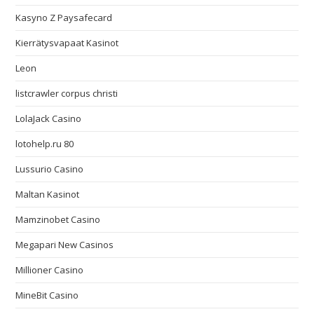
Kasyno Z Paysafecard
Kierrätysvapaat Kasinot
Leon
listcrawler corpus christi
LolaJack Casino
lotohelp.ru 80
Lussurio Casino
Maltan Kasinot
Mamzinobet Casino
Megapari New Casinos
Millioner Casino
MineBit Casino