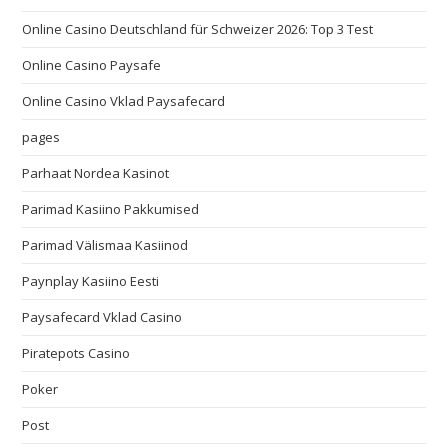
Online Casino Deutschland für Schweizer 2026: Top 3 Test
Online Casino Paysafe
Online Casino Vklad Paysafecard
pages
Parhaat Nordea Kasinot
Parimad Kasiino Pakkumised
Parimad Välismaa Kasiinod
Paynplay Kasiino Eesti
Paysafecard Vklad Casino
Piratepots Casino
Poker
Post