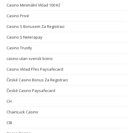
Casino Minimální Vklad 100 Kč
Casino Privé
Casino S Bonusem Za Registraci
Casino S Neterapay
Casino Trustly
casino utan svensk licens
Casino Vklad Přes Paysafecard
České Casino Bonus Za Registraci
České Casino Paysafecard
CH
ChainLuck Casino
CIB