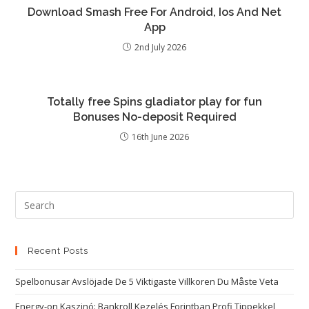
Download Smash Free For Android, Ios And Net
App
2nd July 2026
Totally free Spins gladiator play for fun
Bonuses No-deposit Required
16th June 2026
Recent Posts
Spelbonusar Avslöjade De 5 Viktigaste Villkoren Du Måste Veta
Energy-on Kaszinó: Bankroll Kezelés Forintban Profi Tippekkel