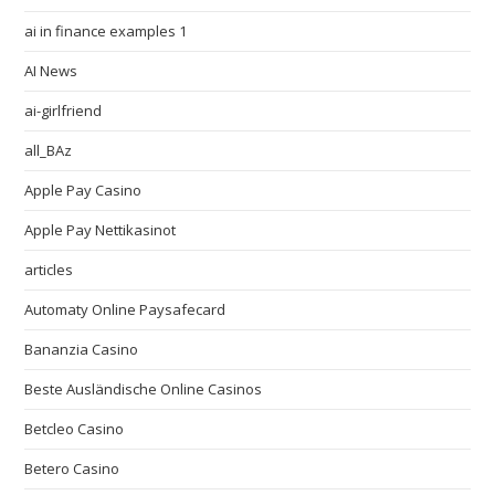
ai in finance examples 1
AI News
ai-girlfriend
all_BAz
Apple Pay Casino
Apple Pay Nettikasinot
articles
Automaty Online Paysafecard
Bananzia Casino
Beste Ausländische Online Casinos
Betcleo Casino
Betero Casino