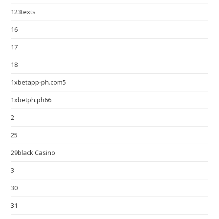
123texts
16
17
18
1xbetapp-ph.com5
1xbetph.ph66
2
25
29black Casino
3
30
31