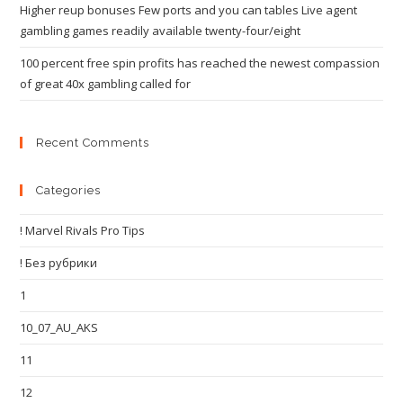
Higher reup bonuses Few ports and you can tables Live agent
gambling games readily available twenty-four/eight
100 percent free spin profits has reached the newest compassion
of great 40x gambling called for
Recent Comments
Categories
! Marvel Rivals Pro Tips
! Без рубрики
1
10_07_AU_AKS
11
12