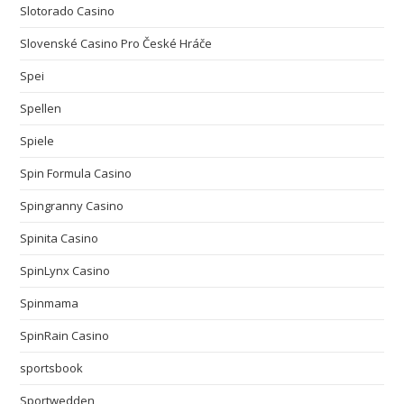
Slotorado Casino
Slovenské Casino Pro České Hráče
Spei
Spellen
Spiele
Spin Formula Casino
Spingranny Casino
Spinita Casino
SpinLynx Casino
Spinmama
SpinRain Casino
sportsbook
Sportwedden