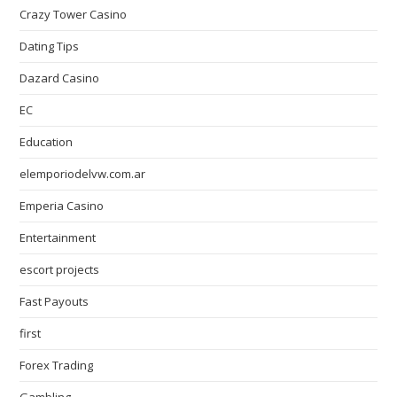
Crazy Tower Сasino
Dating Tips
Dazard Casino
EC
Education
elemporiodelvw.com.ar
Emperia Casino
Entertainment
escort projects
Fast Payouts
first
Forex Trading