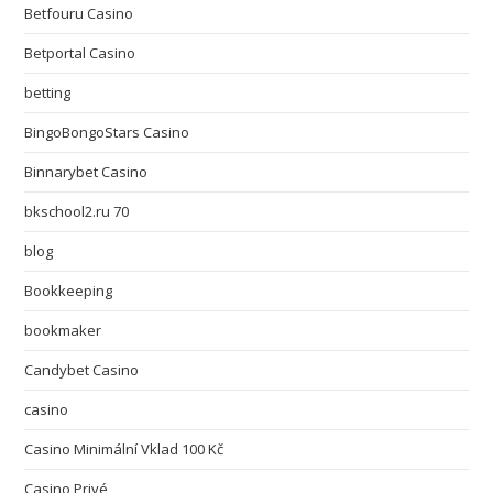
Betfouru Casino
Betportal Casino
betting
BingoBongoStars Casino
Binnarybet Casino
bkschool2.ru 70
blog
Bookkeeping
bookmaker
Candybet Casino
casino
Casino Minimální Vklad 100 Kč
Casino Privé