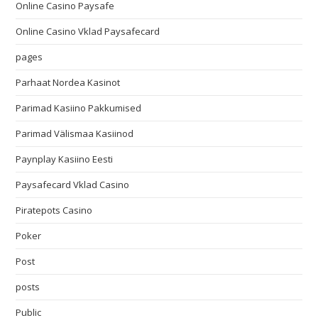
Online Casino Paysafe
Online Casino Vklad Paysafecard
pages
Parhaat Nordea Kasinot
Parimad Kasiino Pakkumised
Parimad Välismaa Kasiinod
Paynplay Kasiino Eesti
Paysafecard Vklad Casino
Piratepots Casino
Poker
Post
posts
Public