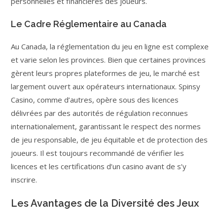
personnelles et financières des joueurs.
Le Cadre Réglementaire au Canada
Au Canada, la réglementation du jeu en ligne est complexe
et varie selon les provinces. Bien que certaines provinces
gèrent leurs propres plateformes de jeu, le marché est
largement ouvert aux opérateurs internationaux. Spinsy
Casino, comme d’autres, opère sous des licences
délivrées par des autorités de régulation reconnues
internationalement, garantissant le respect des normes
de jeu responsable, de jeu équitable et de protection des
joueurs. Il est toujours recommandé de vérifier les
licences et les certifications d’un casino avant de s’y
inscrire.
Les Avantages de la Diversité des Jeux