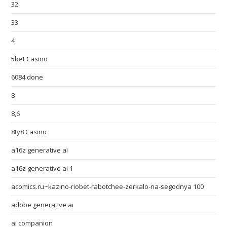
32
33
4
5bet Casino
6084 done
8
8,6
8ty8 Casino
a16z generative ai
a16z generative ai 1
acomics.ru~kazino-riobet-rabotchee-zerkalo-na-segodnya 100
adobe generative ai
ai companion