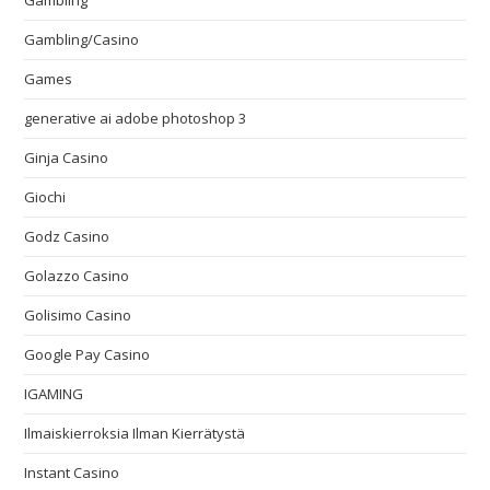
Gambling
Gambling/Casino
Games
generative ai adobe photoshop 3
Ginja Casino
Giochi
Godz Casino
Golazzo Casino
Golisimo Casino
Google Pay Casino
IGAMING
Ilmaiskierroksia Ilman Kierrätystä
Instant Casino