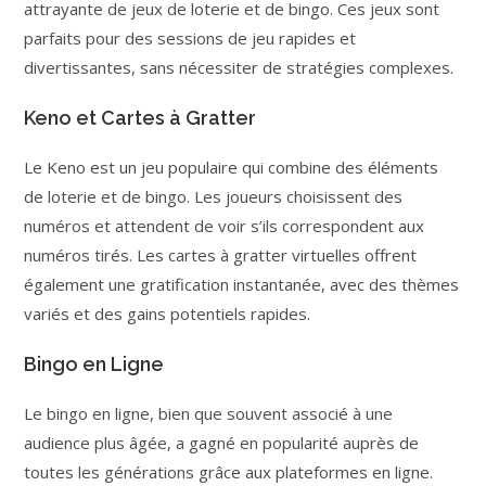
attrayante de jeux de loterie et de bingo. Ces jeux sont
parfaits pour des sessions de jeu rapides et
divertissantes, sans nécessiter de stratégies complexes.
Keno et Cartes à Gratter
Le Keno est un jeu populaire qui combine des éléments
de loterie et de bingo. Les joueurs choisissent des
numéros et attendent de voir s’ils correspondent aux
numéros tirés. Les cartes à gratter virtuelles offrent
également une gratification instantanée, avec des thèmes
variés et des gains potentiels rapides.
Bingo en Ligne
Le bingo en ligne, bien que souvent associé à une
audience plus âgée, a gagné en popularité auprès de
toutes les générations grâce aux plateformes en ligne.