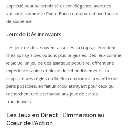
apprécié pour sa simplicité et son élégance, avec des
variantes comme le Punto Banco qui ajoutent une touche
de suspense.
Jeux de Dés Innovants
Les jeux de dés, souvent associés au craps, s’étendent
chez Spinsy à des options plus originales. Des jeux comme
le Sic Bo, un jeu de dés asiatique populaire, offrent une
expérience rapide et pleine de rebondissements. La
simplicité des règles du Sic Bo, combinée à la variété des
paris possibles, en fait un choix attrayant pour ceux qui
recherchent une alternative aux jeux de cartes
traditionnels.
Les Jeux en Direct : L’Immersion au
Cœur de l’Action