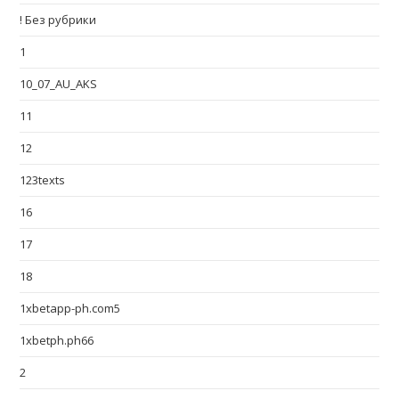
! Без рубрики
1
10_07_AU_AKS
11
12
123texts
16
17
18
1xbetapp-ph.com5
1xbetph.ph66
2