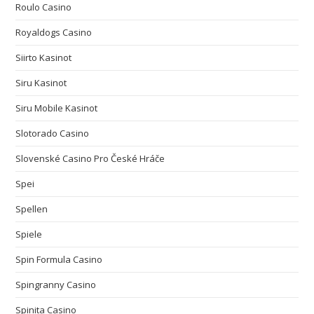
Roulo Casino
Royaldogs Casino
Siirto Kasinot
Siru Kasinot
Siru Mobile Kasinot
Slotorado Casino
Slovenské Casino Pro České Hráče
Spei
Spellen
Spiele
Spin Formula Casino
Spingranny Casino
Spinita Casino