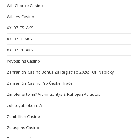
WildChance Casino
Wildies Casino
XX_07_ES_AKS
XX_07_IT_AKS
XX_07_PL_AKS
Yoyospins Casino
Zahraniční Casino Bonus Za Registraci 2026: TOP Nabídky
Zahraniční Casino Pro České Hráče
Zimpler ei toimi? Vianmääritys & Rahojen Palautus
zolotoyabloko.ru A
Zombillion Casino
Zuluspins Casino