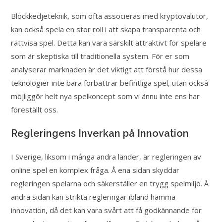
Blockkedjeteknik, som ofta associeras med kryptovalutor,
kan också spela en stor roll i att skapa transparenta och
rättvisa spel. Detta kan vara särskilt attraktivt för spelare
som är skeptiska till traditionella system. För er som
analyserar marknaden är det viktigt att förstå hur dessa
teknologier inte bara förbättrar befintliga spel, utan också
möjliggör helt nya spelkoncept som vi ännu inte ens har
föreställt oss.
Regleringens Inverkan på Innovation
I Sverige, liksom i många andra länder, är regleringen av
online spel en komplex fråga. Å ena sidan skyddar
regleringen spelarna och säkerställer en trygg spelmiljö. Å
andra sidan kan strikta regleringar ibland hämma
innovation, då det kan vara svårt att få godkännande för