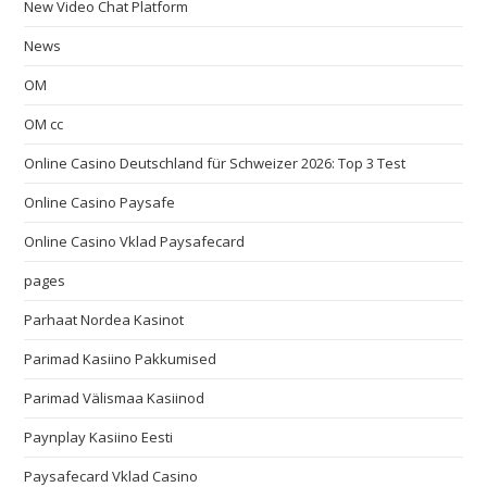
New Video Chat Platform
News
OM
OM cc
Online Casino Deutschland für Schweizer 2026: Top 3 Test
Online Casino Paysafe
Online Casino Vklad Paysafecard
pages
Parhaat Nordea Kasinot
Parimad Kasiino Pakkumised
Parimad Välismaa Kasiinod
Paynplay Kasiino Eesti
Paysafecard Vklad Casino