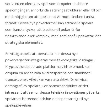
ser vi nu en ökning av spel som erbjuder snabbare
spelomgångar, annorlunda satsningsstrukturer eller till och
med möjligheten att spela mot AI-motståndare i unika
format. Dessa nya pokerformer kan attrahera spelare
som kanske tycker att traditionell poker är för
tidskrävande eller komplex, men som ändå uppskattar det
strategiska elementet.
En viktig aspekt att bevaka är hur dessa nya
pokervarianter integreras med teknologiska lösningar.
Kryptovalutabaserade plattformar, till exempel, kan
erbjuda en annan nivå av transparens och snabbhet i
transaktioner, vilket kan vara attraktivt för en viss
demografi av spelare. För branschanalytiker är det
intressant att se hur dessa tekniska innovationer påverkar
spelarnas beteende och hur de anpassar sig till nya
spelupplevelser.