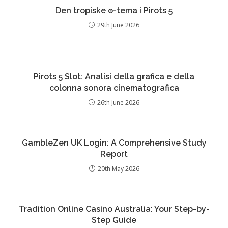
Den tropiske ø-tema i Pirots 5
29th June 2026
Pirots 5 Slot: Analisi della grafica e della
colonna sonora cinematografica
26th June 2026
GambleZen UK Login: A Comprehensive Study
Report
20th May 2026
Tradition Online Casino Australia: Your Step-by-
Step Guide