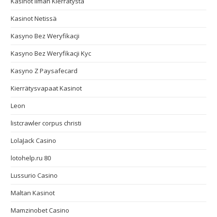
Kasinot Ilman Kierrätystä
Kasinot Netissä
Kasyno Bez Weryfikacji
Kasyno Bez Weryfikacji Kyc
Kasyno Z Paysafecard
Kierrätysvapaat Kasinot
Leon
listcrawler corpus christi
LolaJack Casino
lotohelp.ru 80
Lussurio Casino
Maltan Kasinot
Mamzinobet Casino