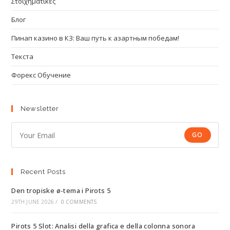
Στοιχηματικές
Блог
Пинап казино в КЗ: Ваш путь к азартным победам!
Текста
Форекс Обучение
Newsletter
GO
Recent Posts
Den tropiske ø-tema i Pirots 5
29TH JUNE 2026
/
0 COMMENTS
Pirots 5 Slot: Analisi della grafica e della colonna sonora