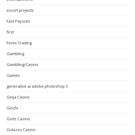
escort projects
Fast Payouts
first
Forex Trading
Gambling
Gambling/Casino
Games
generative ai adobe photoshop 3
Ginja Casino
Giochi
Godz Casino
Golazzo Casino