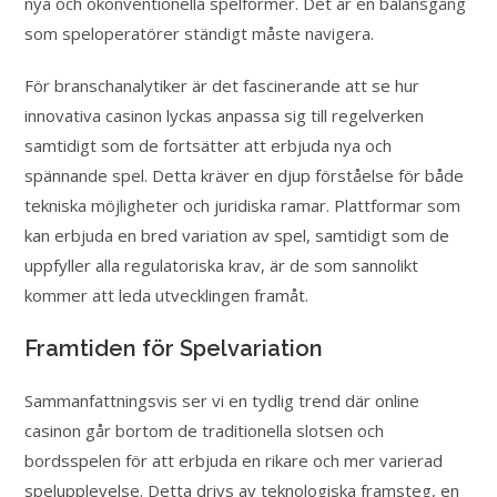
nya och okonventionella spelformer. Det är en balansgång
som speloperatörer ständigt måste navigera.
För branschanalytiker är det fascinerande att se hur
innovativa casinon lyckas anpassa sig till regelverken
samtidigt som de fortsätter att erbjuda nya och
spännande spel. Detta kräver en djup förståelse för både
tekniska möjligheter och juridiska ramar. Plattformar som
kan erbjuda en bred variation av spel, samtidigt som de
uppfyller alla regulatoriska krav, är de som sannolikt
kommer att leda utvecklingen framåt.
Framtiden för Spelvariation
Sammanfattningsvis ser vi en tydlig trend där online
casinon går bortom de traditionella slotsen och
bordsspelen för att erbjuda en rikare och mer varierad
spelupplevelse. Detta drivs av teknologiska framsteg, en