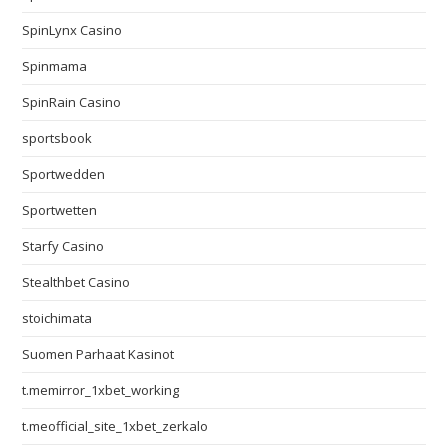
SpinLynx Casino
Spinmama
SpinRain Casino
sportsbook
Sportwedden
Sportwetten
Starfy Casino
Stealthbet Casino
stoichimata
Suomen Parhaat Kasinot
t.memirror_1xbet_working
t.meofficial_site_1xbet_zerkalo