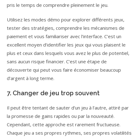
pris le temps de comprendre pleinement le jeu.
Utilisez les modes démo pour explorer différents jeux,
tester des stratégies, comprendre les mécanismes de
paiement et vous familiariser avec l’interface. C’est un
excellent moyen d’identifier les jeux qui vous plaisent le
plus et ceux dans lesquels vous avez le plus de potentiel,
sans aucun risque financier. C’est une étape de
découverte qui peut vous faire économiser beaucoup
d’argent à long terme.
7. Changer de jeu trop souvent
Il peut être tentant de sauter d’un jeu à l’autre, attiré par
la promesse de gains rapides ou par la nouveauté.
Cependant, cette approche est rarement fructueuse.
Chaque jeu a ses propres rythmes, ses propres volatilités