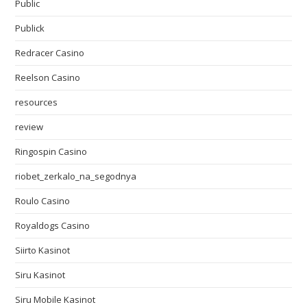
Public
Publick
Redracer Casino
Reelson Casino
resources
review
Ringospin Casino
riobet_zerkalo_na_segodnya
Roulo Casino
Royaldogs Casino
Siirto Kasinot
Siru Kasinot
Siru Mobile Kasinot