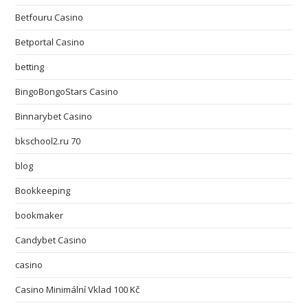
Betfouru Casino
Betportal Casino
betting
BingoBongoStars Casino
Binnarybet Casino
bkschool2.ru 70
blog
Bookkeeping
bookmaker
Candybet Casino
casino
Casino Minimální Vklad 100 Kč