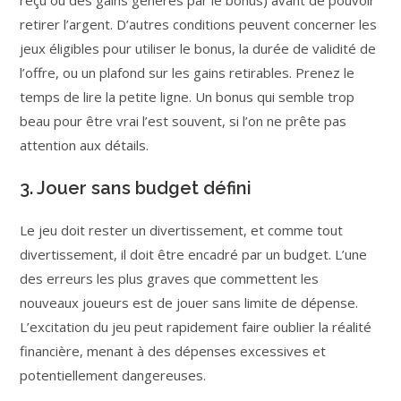
reçu ou des gains générés par le bonus) avant de pouvoir
retirer l’argent. D’autres conditions peuvent concerner les
jeux éligibles pour utiliser le bonus, la durée de validité de
l’offre, ou un plafond sur les gains retirables. Prenez le
temps de lire la petite ligne. Un bonus qui semble trop
beau pour être vrai l’est souvent, si l’on ne prête pas
attention aux détails.
3. Jouer sans budget défini
Le jeu doit rester un divertissement, et comme tout
divertissement, il doit être encadré par un budget. L’une
des erreurs les plus graves que commettent les
nouveaux joueurs est de jouer sans limite de dépense.
L’excitation du jeu peut rapidement faire oublier la réalité
financière, menant à des dépenses excessives et
potentiellement dangereuses.