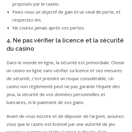
proposés par le casino.
Fixez-vous un objectif de gain et un seuil de perte, et
respectez-les.
Ne courez jamais après vos pertes.
4. Ne pas vérifier la licence et la sécurité
du casino
Dans le monde en ligne, la sécurité est primordiale. Choisir
un casino en ligne sans vérifier sa licence et ses mesures
de sécurité, c’est prendre un risque considérable. Un
casino non réglementé peut ne pas garantir l’équité des
jeux, la sécurité de vos données personnelles et
bancaires, ni le paiement de vos gains.
Avant de vous inscrire et de déposer de l’argent, assurez-
vous que le casino est licencié par une autorité de jeu