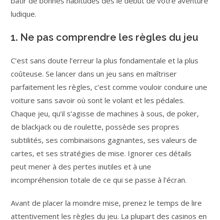
bâtir de bonnes habitudes dès le début de votre aventure
ludique.
1. Ne pas comprendre les règles du jeu
C’est sans doute l’erreur la plus fondamentale et la plus
coûteuse. Se lancer dans un jeu sans en maîtriser
parfaitement les règles, c’est comme vouloir conduire une
voiture sans savoir où sont le volant et les pédales.
Chaque jeu, qu’il s’agisse de machines à sous, de poker,
de blackjack ou de roulette, possède ses propres
subtilités, ses combinaisons gagnantes, ses valeurs de
cartes, et ses stratégies de mise. Ignorer ces détails
peut mener à des pertes inutiles et à une
incompréhension totale de ce qui se passe à l’écran.
Avant de placer la moindre mise, prenez le temps de lire
attentivement les règles du jeu. La plupart des casinos en