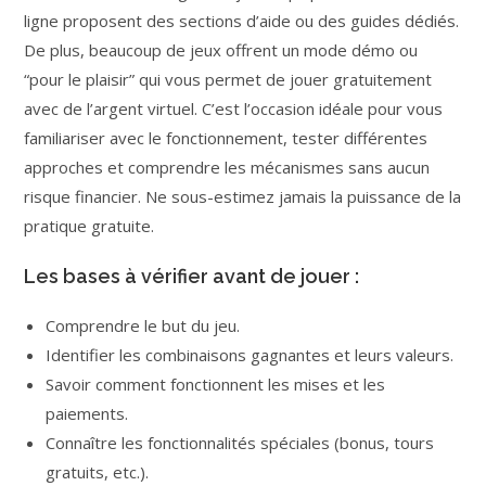
ligne proposent des sections d’aide ou des guides dédiés.
De plus, beaucoup de jeux offrent un mode démo ou
“pour le plaisir” qui vous permet de jouer gratuitement
avec de l’argent virtuel. C’est l’occasion idéale pour vous
familiariser avec le fonctionnement, tester différentes
approches et comprendre les mécanismes sans aucun
risque financier. Ne sous-estimez jamais la puissance de la
pratique gratuite.
Les bases à vérifier avant de jouer :
Comprendre le but du jeu.
Identifier les combinaisons gagnantes et leurs valeurs.
Savoir comment fonctionnent les mises et les
paiements.
Connaître les fonctionnalités spéciales (bonus, tours
gratuits, etc.).