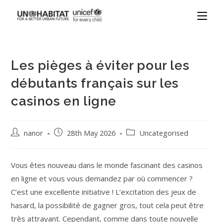
Les pièges à éviter pour les
débutants français sur les
casinos en ligne
nanor
28th May 2026
Uncategorised
Vous êtes nouveau dans le monde fascinant des casinos
en ligne et vous vous demandez par où commencer ?
C’est une excellente initiative ! L’excitation des jeux de
hasard, la possibilité de gagner gros, tout cela peut être
très attrayant. Cependant, comme dans toute nouvelle