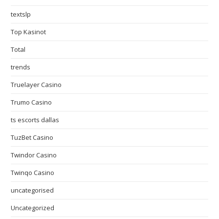
textslp
Top Kasinot
Total
trends
Truelayer Casino
Trumo Casino
ts escorts dallas
TuzBet Casino
Twindor Casino
Twinqo Casino
uncategorised
Uncategorized