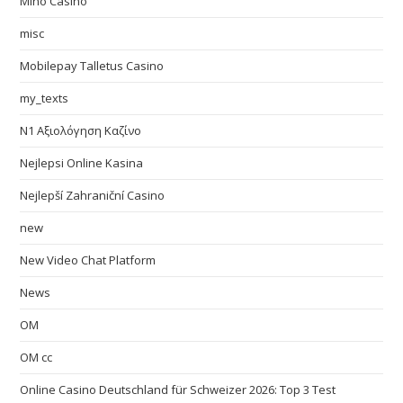
Mino Casino
misc
Mobilepay Talletus Casino
my_texts
N1 Αξιολόγηση Καζίνο
Nejlepsi Online Kasina
Nejlepší Zahraniční Casino
new
New Video Chat Platform
News
OM
OM cc
Online Casino Deutschland für Schweizer 2026: Top 3 Test