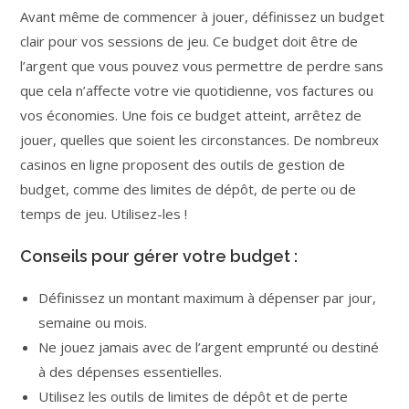
Avant même de commencer à jouer, définissez un budget
clair pour vos sessions de jeu. Ce budget doit être de
l’argent que vous pouvez vous permettre de perdre sans
que cela n’affecte votre vie quotidienne, vos factures ou
vos économies. Une fois ce budget atteint, arrêtez de
jouer, quelles que soient les circonstances. De nombreux
casinos en ligne proposent des outils de gestion de
budget, comme des limites de dépôt, de perte ou de
temps de jeu. Utilisez-les !
Conseils pour gérer votre budget :
Définissez un montant maximum à dépenser par jour,
semaine ou mois.
Ne jouez jamais avec de l’argent emprunté ou destiné
à des dépenses essentielles.
Utilisez les outils de limites de dépôt et de perte