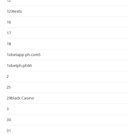
12
123texts
16
17
18
1xbetapp-ph.com5
1xbetph.ph66
2
25
29black Casino
3
30
31