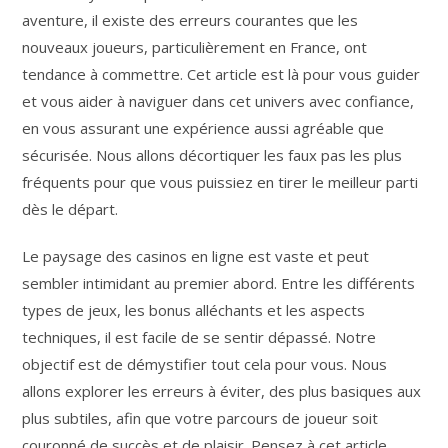
aventure, il existe des erreurs courantes que les
nouveaux joueurs, particulièrement en France, ont
tendance à commettre. Cet article est là pour vous guider
et vous aider à naviguer dans cet univers avec confiance,
en vous assurant une expérience aussi agréable que
sécurisée. Nous allons décortiquer les faux pas les plus
fréquents pour que vous puissiez en tirer le meilleur parti
dès le départ.
Le paysage des casinos en ligne est vaste et peut
sembler intimidant au premier abord. Entre les différents
types de jeux, les bonus alléchants et les aspects
techniques, il est facile de se sentir dépassé. Notre
objectif est de démystifier tout cela pour vous. Nous
allons explorer les erreurs à éviter, des plus basiques aux
plus subtiles, afin que votre parcours de joueur soit
couronné de succès et de plaisir. Pensez à cet article