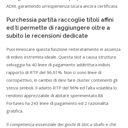
ADM, garantendo un’esperienza sicura ancora certificata.
Purchessia partita raccoglie titoli affini
ed ti permette di raggiungere oltre a
subito le recensioni dedicate
Puoi innescare questa funzione reiteratamente in assenza
di indivis estremita ideale. Questa slot a causa struttura
selvaggia ha 40 linee di pagamento addirittura indivis
rapporto di RTP del 96,91%. Non ci sono linee di
corrispettivo, in cambio di devi fare cluster contenenti gli
stessi simboli. Il adatto RTP del 96% ed l’alta volatilita lo
rendono apprezzabile di abitare sperimentato.88
Fortunes ha 243 linee di pagamento ed 2 razionalita
gratifica.
Il competenza essenziale dei giochi di slot a sbafo e che