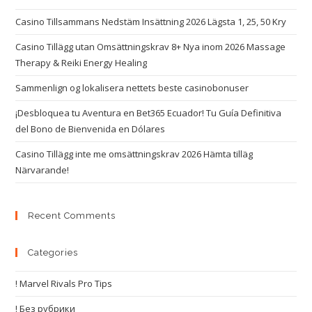
Casino Tillsammans Nedstäm Insättning 2026 Lägsta 1, 25, 50 Kry
Casino Tillägg utan Omsättningskrav 8+ Nya inom 2026 Massage
Therapy & Reiki Energy Healing
Sammenlign og lokalisera nettets beste casinobonuser
¡Desbloquea tu Aventura en Bet365 Ecuador! Tu Guía Definitiva
del Bono de Bienvenida en Dólares
Casino Tillägg inte me omsättningskrav 2026 Hämta tilläg
Närvarande!
Recent Comments
Categories
! Marvel Rivals Pro Tips
! Без рубрики