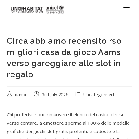
Circa abbiamo recensito rso
migliori casa da gioco Aams
verso gareggiare alle slot in
regalo
nanor
3rd July 2026
Uncategorised
Chi preferisce puo rimuovere il elenco del casino deciso
verso contare, a emettere sperma al 100% delle modello
grafiche dei giochi slot gratis preferiti, e codesto e la