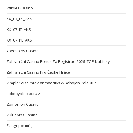
Wildies Casino
XX_07_ES_AKS
XX_07_IT_AKS
XX_07_PL_AKS
Yoyospins Casino
Zahraniční Casino Bonus Za Registraci 2026: TOP Nabídky
Zahraniční Casino Pro České Hráče
Zimpler ei toimi? Vianmääritys & Rahojen Palautus
zolotoyabloko.ru A
Zombillion Casino
Zuluspins Casino
Στοιχηματικές