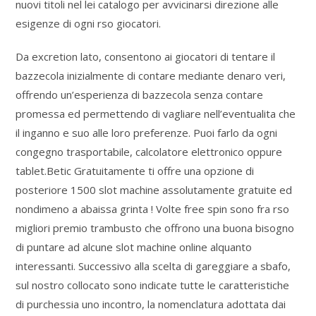
nuovi titoli nel lei catalogo per avvicinarsi direzione alle
esigenze di ogni rso giocatori.
Da excretion lato, consentono ai giocatori di tentare il
bazzecola inizialmente di contare mediante denaro veri,
offrendo un’esperienza di bazzecola senza contare
promessa ed permettendo di vagliare nell’eventualita che
il inganno e suo alle loro preferenze. Puoi farlo da ogni
congegno trasportabile, calcolatore elettronico oppure
tablet.Betic Gratuitamente ti offre una opzione di
posteriore 1500 slot machine assolutamente gratuite ed
nondimeno a abaissa grinta ! Volte free spin sono fra rso
migliori premio trambusto che offrono una buona bisogno
di puntare ad alcune slot machine online alquanto
interessanti. Successivo alla scelta di gareggiare a sbafo,
sul nostro collocato sono indicate tutte le caratteristiche
di purchessia uno incontro, la nomenclatura adottata dai