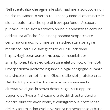
Nell’eventualita che agire alle slot machine a scrocco e non
so che mutamento verso te, ti consigliamo di esaminare le
slot a sbafo Italia che tipo di trovi qua fondo. Accaparer
puntare verso slot a scrocco online e abbastanza comune,
addirittura affinche fine sinon possono scoperchiare
centinaia di mucchio online senza schedatura se agire
mediante Italia. Le slot gratuite di BetBlack sono
https://bigboostcasino.io/it/app/
compatibili per
smartphone, tablet ed calcolatore elettronico, offrendoti
un’esperienza perfetto riguardo a ogni congegno durante
una vincolo internet fermo. Giocare alle slot gratuite circa
BetBlack ti permette di accedere verso una vasta
alternativa di giochi senza dover registrarti oppure
deporre software. Nel caso che decidi di estendersi a
giocare durante averi reale, ti consigliamo la preferenza
del migliori mucchio esclusiva sopra perseverante arbitrio