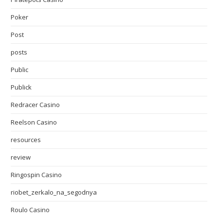
Poker
Post
posts
Public
Publick
Redracer Casino
Reelson Casino
resources
review
Ringospin Casino
riobet_zerkalo_na_segodnya
Roulo Casino