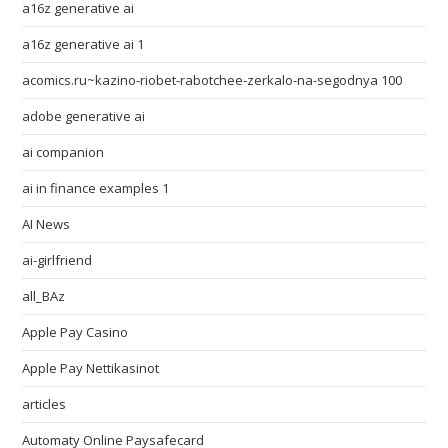
a16z generative ai
a16z generative ai 1
acomics.ru~kazino-riobet-rabotchee-zerkalo-na-segodnya 100
adobe generative ai
ai companion
ai in finance examples 1
AI News
ai-girlfriend
all_BAz
Apple Pay Casino
Apple Pay Nettikasinot
articles
Automaty Online Paysafecard