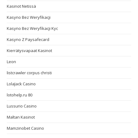
Kasinot Netissä
Kasyno Bez Weryfikacji
Kasyno Bez Weryfikacji Kyc
Kasyno Z Paysafecard
Kierrätysvapaat Kasinot
Leon
listcrawler corpus christi
LolaJack Casino
lotohelp.ru 80
Lussurio Casino
Maltan Kasinot
Mamzinobet Casino