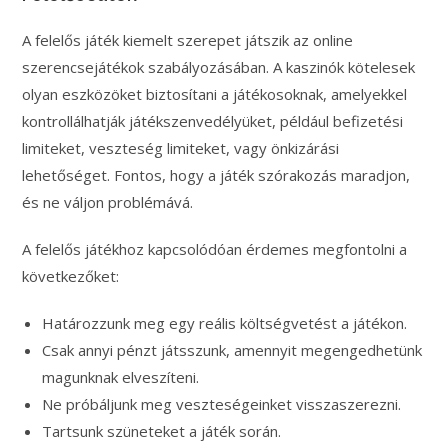
A felelős játék kiemelt szerepet játszik az online
szerencsejátékok szabályozásában. A kaszinók kötelesek
olyan eszközöket biztosítani a játékosoknak, amelyekkel
kontrollálhatják játékszenvedélyüket, például befizetési
limiteket, veszteség limiteket, vagy önkizárási
lehetőséget. Fontos, hogy a játék szórakozás maradjon,
és ne váljon problémává.
A felelős játékhoz kapcsolódóan érdemes megfontolni a
következőket:
Határozzunk meg egy reális költségvetést a játékon.
Csak annyi pénzt játsszunk, amennyit megengedhetünk
magunknak elveszíteni.
Ne próbáljunk meg veszteségeinket visszaszerezni.
Tartsunk szüneteket a játék során.