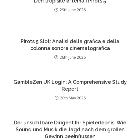
Den tropiske ø-tema i Pirots 5
29th June 2026
Pirots 5 Slot: Analisi della grafica e della
colonna sonora cinematografica
26th June 2026
GambleZen UK Login: A Comprehensive Study
Report
20th May 2026
Der unsichtbare Dirigent Ihr Spielerlebnis: Wie
Sound und Musik die Jagd nach dem großen
Gewinn beeinflussen