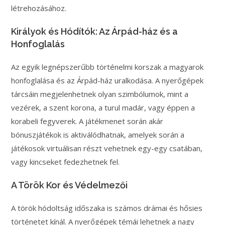
létrehozásához.
Királyok és Hódítók: Az Árpád-ház és a
Honfoglalás
Az egyik legnépszerűbb történelmi korszak a magyarok
honfoglalása és az Árpád-ház uralkodása. A nyerőgépek
tárcsáin megjelenhetnek olyan szimbólumok, mint a
vezérek, a szent korona, a turul madár, vagy éppen a
korabeli fegyverek. A játékmenet során akár
bónuszjátékok is aktiválódhatnak, amelyek során a
játékosok virtuálisan részt vehetnek egy-egy csatában,
vagy kincseket fedezhetnek fel.
A Török Kor és Védelmezői
A török hódoltság időszaka is számos drámai és hősies
történetet kínál. A nyerőgépek témái lehetnek a nagy