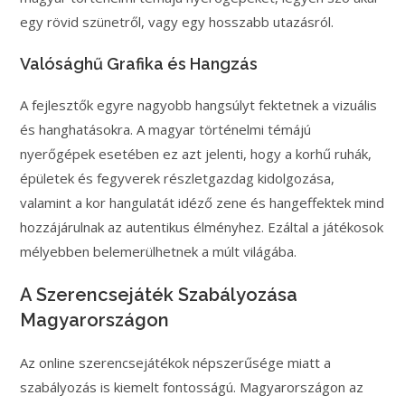
egy rövid szünetről, vagy egy hosszabb utazásról.
Valósághű Grafika és Hangzás
A fejlesztők egyre nagyobb hangsúlyt fektetnek a vizuális
és hanghatásokra. A magyar történelmi témájú
nyerőgépek esetében ez azt jelenti, hogy a korhű ruhák,
épületek és fegyverek részletgazdag kidolgozása,
valamint a kor hangulatát idéző zene és hangeffektek mind
hozzájárulnak az autentikus élményhez. Ezáltal a játékosok
mélyebben belemerülhetnek a múlt világába.
A Szerencsejáték Szabályozása
Magyarországon
Az online szerencsejátékok népszerűsége miatt a
szabályozás is kiemelt fontosságú. Magyarországon az