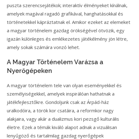
puszta szerencsejátékok; interaktív élményeket kínálnak,
amelyek magával ragadó grafikával, hanghatásokkal és
történetekkel kápráztatnak el. Amikor ezeket az elemeket
a magyar történelem gazdag örökségével ötvözik, egy
igazán különleges és emlékezetes játékélmény jön létre,
amely sokak számára vonzó lehet.
A Magyar Történelem Varázsa a
Nyerőgépeken
A magyar történelem tele van olyan eseményekkel és
személyiségekkel, amelyek inspirálóan hathatnak a
játékfejlesztőkre. Gondoljunk csak az Árpád-ház
uralkodóira, a török kor csatáira, a reformkor nagy
alakjaira, vagy akár a dualizmus kori pezsgő kulturális
életre. Ezek a témák kiváló alapot adnak a vizuálisan
lenyűgöző és tartalmilag gazdag nyerőgépek