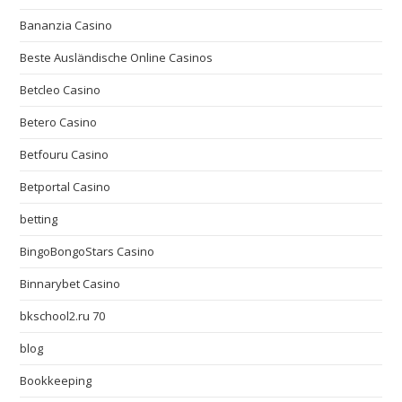
Bananzia Casino
Beste Ausländische Online Casinos
Betcleo Casino
Betero Casino
Betfouru Casino
Betportal Casino
betting
BingoBongoStars Casino
Binnarybet Casino
bkschool2.ru 70
blog
Bookkeeping