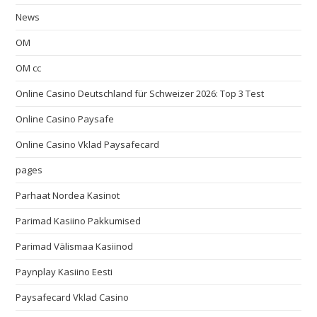
News
OM
OM cc
Online Casino Deutschland für Schweizer 2026: Top 3 Test
Online Casino Paysafe
Online Casino Vklad Paysafecard
pages
Parhaat Nordea Kasinot
Parimad Kasiino Pakkumised
Parimad Välismaa Kasiinod
Paynplay Kasiino Eesti
Paysafecard Vklad Casino