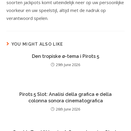
soorten jackpots komt uiteindelijk neer op uw persoonlijke
voorkeur en uw speelstijl, altijd met de nadruk op
verantwoord spelen.
YOU MIGHT ALSO LIKE
Den tropiske ø-tema i Pirots 5
29th June 2026
Pirots 5 Slot: Analisi della grafica e della
colonna sonora cinematografica
26th June 2026