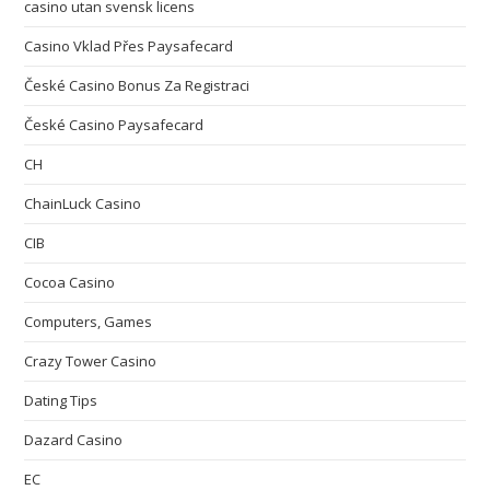
casino utan svensk licens
Casino Vklad Přes Paysafecard
České Casino Bonus Za Registraci
České Casino Paysafecard
CH
ChainLuck Casino
CIB
Cocoa Casino
Computers, Games
Crazy Tower Сasino
Dating Tips
Dazard Casino
EC