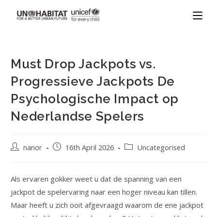
Must Drop Jackpots vs.
Progressieve Jackpots De
Psychologische Impact op
Nederlandse Spelers
nanor
16th April 2026
Uncategorised
Als ervaren gokker weet u dat de spanning van een
jackpot de spelervaring naar een hoger niveau kan tillen.
Maar heeft u zich ooit afgevraagd waarom de ene jackpot