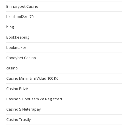
Binnarybet Casino
bkschool2.ru 70
blog
Bookkeeping
bookmaker
Candybet Casino
casino
Casino Minimální Vklad 100 Kč
Casino Privé
Casino S Bonusem Za Registraci
Casino S Neterapay
Casino Trustly