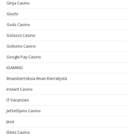
Ginja Casino
Giochi
Godz Casino
Golazzo Casino
Golisimo Casino
Google Pay Casino
IGAMING
Ilmaiskierroksia Ilman Kierrätystä
Instant Casino
IT Vacancies
JetSetSpins Casino
Jeux
JSlotz Casino