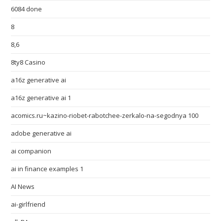
6084 done
8
8,6
8ty8 Casino
a16z generative ai
a16z generative ai 1
acomics.ru~kazino-riobet-rabotchee-zerkalo-na-segodnya 100
adobe generative ai
ai companion
ai in finance examples 1
AI News
ai-girlfriend