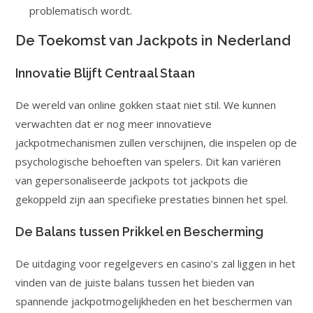
problematisch wordt.
De Toekomst van Jackpots in Nederland
Innovatie Blijft Centraal Staan
De wereld van online gokken staat niet stil. We kunnen
verwachten dat er nog meer innovatieve
jackpotmechanismen zullen verschijnen, die inspelen op de
psychologische behoeften van spelers. Dit kan variëren
van gepersonaliseerde jackpots tot jackpots die
gekoppeld zijn aan specifieke prestaties binnen het spel.
De Balans tussen Prikkel en Bescherming
De uitdaging voor regelgevers en casino’s zal liggen in het
vinden van de juiste balans tussen het bieden van
spannende jackpotmogelijkheden en het beschermen van