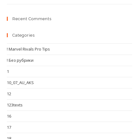
Recent Comments
Categories
! Marvel Rivals Pro Tips
! Без рубрики
1
10_07_AU_AKS
12
123texts
16
17
18