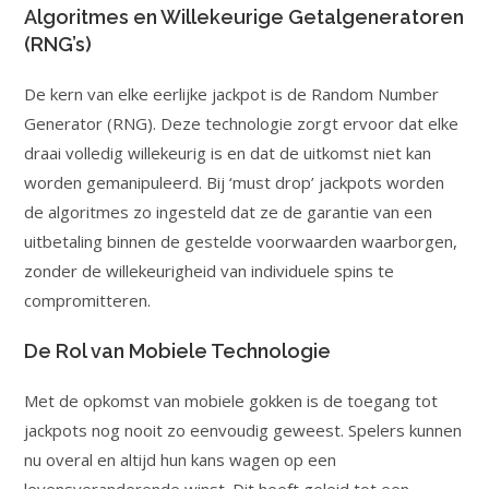
Algoritmes en Willekeurige Getalgeneratoren
(RNG’s)
De kern van elke eerlijke jackpot is de Random Number
Generator (RNG). Deze technologie zorgt ervoor dat elke
draai volledig willekeurig is en dat de uitkomst niet kan
worden gemanipuleerd. Bij ‘must drop’ jackpots worden
de algoritmes zo ingesteld dat ze de garantie van een
uitbetaling binnen de gestelde voorwaarden waarborgen,
zonder de willekeurigheid van individuele spins te
compromitteren.
De Rol van Mobiele Technologie
Met de opkomst van mobiele gokken is de toegang tot
jackpots nog nooit zo eenvoudig geweest. Spelers kunnen
nu overal en altijd hun kans wagen op een