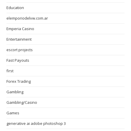
Education
elemporiodelvw.com.ar
Emperia Casino
Entertainment
escort projects
Fast Payouts
first
Forex Trading
Gambling
Gambling/Casino
Games
generative ai adobe photoshop 3