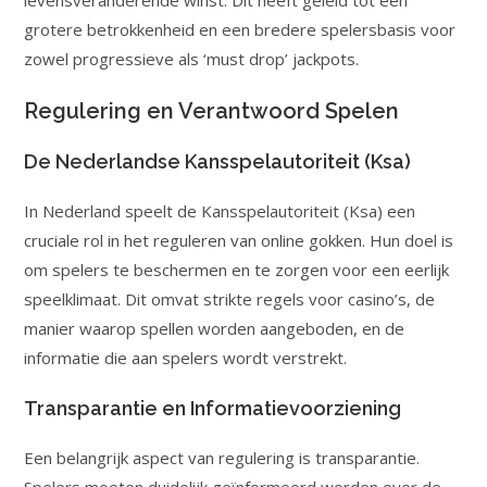
levensveranderende winst. Dit heeft geleid tot een
grotere betrokkenheid en een bredere spelersbasis voor
zowel progressieve als ‘must drop’ jackpots.
Regulering en Verantwoord Spelen
De Nederlandse Kansspelautoriteit (Ksa)
In Nederland speelt de Kansspelautoriteit (Ksa) een
cruciale rol in het reguleren van online gokken. Hun doel is
om spelers te beschermen en te zorgen voor een eerlijk
speelklimaat. Dit omvat strikte regels voor casino’s, de
manier waarop spellen worden aangeboden, en de
informatie die aan spelers wordt verstrekt.
Transparantie en Informatievoorziening
Een belangrijk aspect van regulering is transparantie.