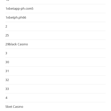
1xbetapp-ph.com5
1xbetph.ph66
2
25
29black Casino
3
30
31
32
33
4
5bet Casino