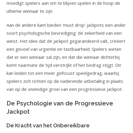
moedigt spelers aan om te blijven spelen in de hoop de
ultieme winnaar te zijn.
Aan de andere kant bieden ‘must drop’ jackpots een ander
soort psychologische bevrediging: de zekerheid van een
winst. Het idee dat de jackpot gegarandeerd valt, creëert
een gevoel van urgentie en tastbaarheid. Spelers weten
dat er een winnaar zal zijn, en dat die winnaar dichterbij
komt naarmate de tijd verstrijkt of het bedrag stijgt. Dit
kan leiden tot een meer gefocust speelgedrag, waarbij
spelers zich richten op de naderende uitbetaling in plaats
van op de oneindige groei van een progressieve jackpot.
De Psychologie van de Progressieve
Jackpot
De Kracht van het Onbereikbare