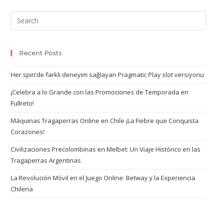
Recent Posts
Her spin’de farklı deneyim sağlayan Pragmatic Play slot versiyonu
¡Celebra a lo Grande con las Promociones de Temporada en
Fullreto!
Máquinas Tragaperras Online en Chile ¡La Fiebre que Conquista
Corazones!
Civilizaciones Precolombinas en Melbet: Un Viaje Histórico en las
Tragaperras Argentinas
La Revolución Móvil en el Juego Online: Betway y la Experiencia
Chilena