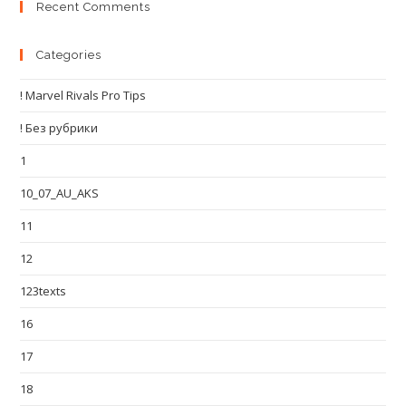
Recent Comments
Categories
! Marvel Rivals Pro Tips
! Без рубрики
1
10_07_AU_AKS
11
12
123texts
16
17
18