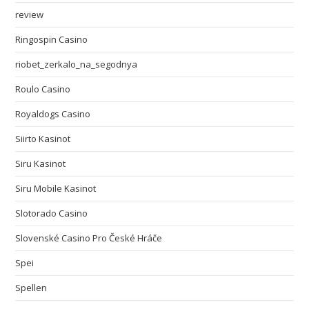
review
Ringospin Casino
riobet_zerkalo_na_segodnya
Roulo Casino
Royaldogs Casino
Siirto Kasinot
Siru Kasinot
Siru Mobile Kasinot
Slotorado Casino
Slovenské Casino Pro České Hráče
Spei
Spellen