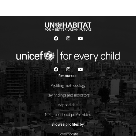
Resources:
Profiling methodology
Key findings and indicators
Mapped data
Neighbourhood profile video
Browse profiles by:
Governorate