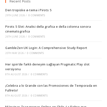
Recent Posts
Den tropiske ø-tema i Pirots 5
29TH JUNE 2026
/
0 COMMENTS
Pirots 5 Slot: Analisi della grafica e della colonna sonora
cinematografica
26TH JUNE 2026
/
0 COMMENTS
GambleZen UK Login: A Comprehensive Study Report
20TH MAY 2026
/
0 COMMENTS
Her spin’de farklı deneyim sağlayan Pragmatic Play slot
versiyonu
8TH AUGUST 2026
/
0 COMMENTS
¡Celebra a lo Grande con las Promociones de Temporada en
Fullreto!
8TH AUGUST 2026
/
0 COMMENTS
Máquinas Tragaperras Online en Chile ¡La Fiebre que