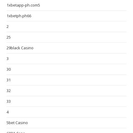
1xbetapp-ph.com5
1xbetph.ph66
2
25
29black Casino
3
30
31
32
33
4
5bet Casino