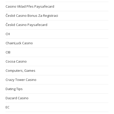
Casino Vklad Přes Paysafecard
České Casino Bonus Za Registraci
České Casino Paysafecard
CH
ChainLuck Casino
CIB
Cocoa Casino
Computers, Games
Crazy Tower Сasino
Dating Tips
Dazard Casino
EC