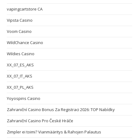
vapingcartstore CA
Vipsta Casino
Voom Casino
WildChance Casino
Wildies Casino
XX_07_ES_AKS
XX_07_IT_AKS
XX_07_PL_AKS
Yoyospins Casino
Zahraniční Casino Bonus Za Registraci 2026: TOP Nabídky
Zahraniční Casino Pro České Hráče
Zimpler ei toimi? Vianmääritys & Rahojen Palautus