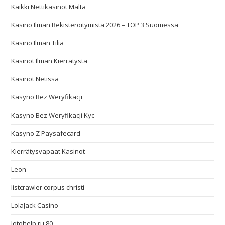
Kaikki Nettikasinot Malta
Kasino Ilman Rekisteröitymistä 2026 – TOP 3 Suomessa
Kasino Ilman Tiliä
Kasinot Ilman Kierrätystä
Kasinot Netissä
Kasyno Bez Weryfikacji
Kasyno Bez Weryfikacji Kyc
Kasyno Z Paysafecard
Kierrätysvapaat Kasinot
Leon
listcrawler corpus christi
LolaJack Casino
lotohelp.ru 80