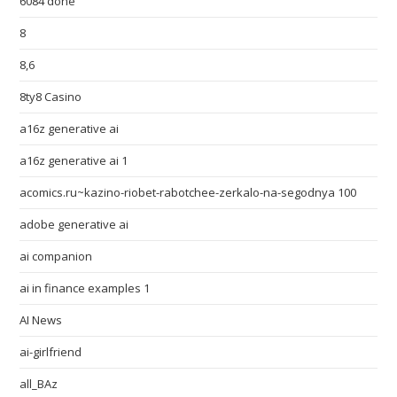
6084 done
8
8,6
8ty8 Casino
a16z generative ai
a16z generative ai 1
acomics.ru~kazino-riobet-rabotchee-zerkalo-na-segodnya 100
adobe generative ai
ai companion
ai in finance examples 1
AI News
ai-girlfriend
all_BAz