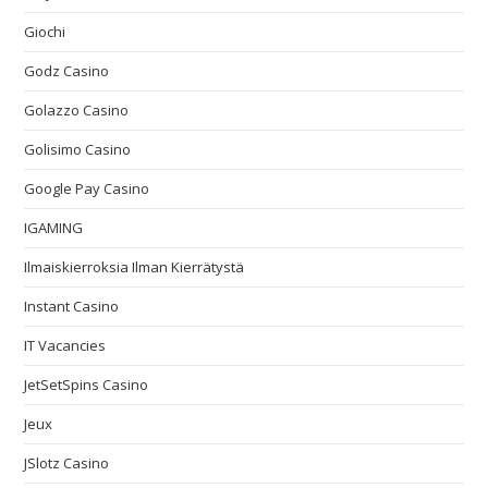
Giochi
Godz Casino
Golazzo Casino
Golisimo Casino
Google Pay Casino
IGAMING
Ilmaiskierroksia Ilman Kierrätystä
Instant Casino
IT Vacancies
JetSetSpins Casino
Jeux
JSlotz Casino