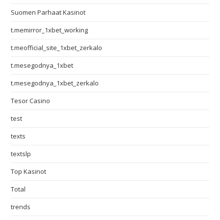
Suomen Parhaat Kasinot
t.memirror_1xbet_working
t.meofficial_site_1xbet_zerkalo
t.mesegodnya_1xbet
t.mesegodnya_1xbet_zerkalo
Tesor Casino
test
texts
textslp
Top Kasinot
Total
trends