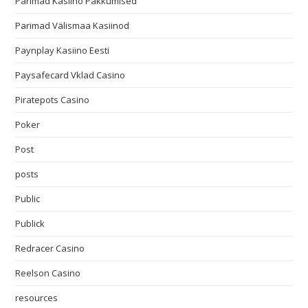
Parimad Kasiino Pakkumised
Parimad Välismaa Kasiinod
Paynplay Kasiino Eesti
Paysafecard Vklad Casino
Piratepots Casino
Poker
Post
posts
Public
Publick
Redracer Casino
Reelson Casino
resources