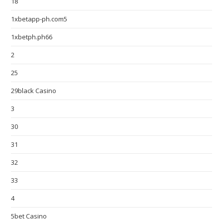
18
1xbetapp-ph.com5
1xbetph.ph66
2
25
29black Casino
3
30
31
32
33
4
5bet Casino