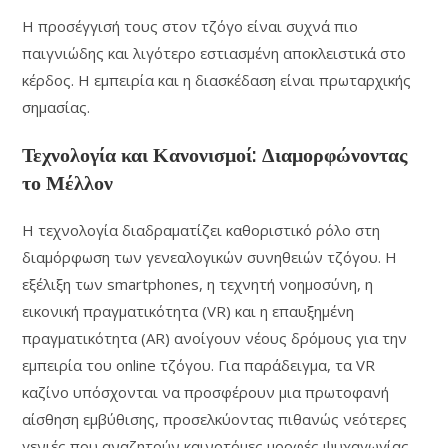
Η προσέγγισή τους στον τζόγο είναι συχνά πιο
παιγνιώδης και λιγότερο εστιασμένη αποκλειστικά στο
κέρδος. Η εμπειρία και η διασκέδαση είναι πρωταρχικής
σημασίας.
Τεχνολογία και Κανονισμοί: Διαμορφώνοντας
το Μέλλον
Η τεχνολογία διαδραματίζει καθοριστικό ρόλο στη
διαμόρφωση των γενεαλογικών συνηθειών τζόγου. Η
εξέλιξη των smartphones, η τεχνητή νοημοσύνη, η
εικονική πραγματικότητα (VR) και η επαυξημένη
πραγματικότητα (AR) ανοίγουν νέους δρόμους για την
εμπειρία του online τζόγου. Για παράδειγμα, τα VR
καζίνο υπόσχονται να προσφέρουν μια πρωτοφανή
αίσθηση εμβύθισης, προσελκύοντας πιθανώς νεότερες
γενιές που αναζητούν καινοτόμες μορφές ψυχαγωγίας.