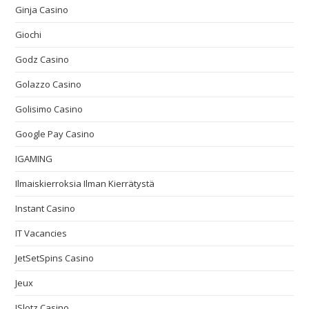
Ginja Casino
Giochi
Godz Casino
Golazzo Casino
Golisimo Casino
Google Pay Casino
IGAMING
Ilmaiskierroksia Ilman Kierrätystä
Instant Casino
IT Vacancies
JetSetSpins Casino
Jeux
JSlotz Casino