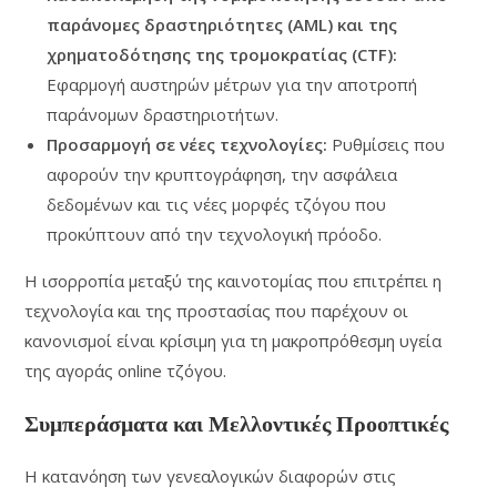
παράνομες δραστηριότητες (AML) και της
χρηματοδότησης της τρομοκρατίας (CTF):
Εφαρμογή αυστηρών μέτρων για την αποτροπή
παράνομων δραστηριοτήτων.
Προσαρμογή σε νέες τεχνολογίες:
Ρυθμίσεις που
αφορούν την κρυπτογράφηση, την ασφάλεια
δεδομένων και τις νέες μορφές τζόγου που
προκύπτουν από την τεχνολογική πρόοδο.
Η ισορροπία μεταξύ της καινοτομίας που επιτρέπει η
τεχνολογία και της προστασίας που παρέχουν οι
κανονισμοί είναι κρίσιμη για τη μακροπρόθεσμη υγεία
της αγοράς online τζόγου.
Συμπεράσματα και Μελλοντικές Προοπτικές
Η κατανόηση των γενεαλογικών διαφορών στις