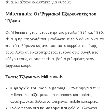
είναι ιδιαίτερα ελκυστικές για αυτούς.
Millennials: Οι Ψηφιακοί Εξερευνητές του
Τζόγου
Οι Millennials, γεννημένοι περίπου μεταξύ 1981 και 1996,
είναι η πρώτη γενιά που μεγάλωσε με το διαδίκτυο και τα
κινητά τηλέφωνα ως αναπόσπαστο κομμάτι της ζωής
τους. Αυτό αντικατοπτρίζεται έντονα στις συνήθειες
τζόγου τους, οι οποίες είναι βαθιά ριζωμένες στον
ψηφιακό κόσμο.
Τάσεις Τζόγου των Millennials
Κυριαρχία του mobile gaming:
Η πλειοψηφία των
Millennials παίζει μέσω smartphones και tablets,
αναζητώντας βελτιστοποιημένες mobile εμπειρίες.
Ενδιαφέρον για καινοτόμα παιχνίδια:
Έλκονται