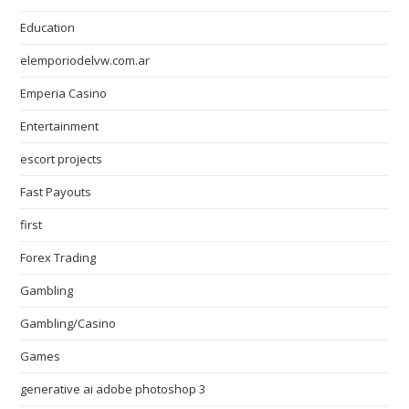
Education
elemporiodelvw.com.ar
Emperia Casino
Entertainment
escort projects
Fast Payouts
first
Forex Trading
Gambling
Gambling/Casino
Games
generative ai adobe photoshop 3