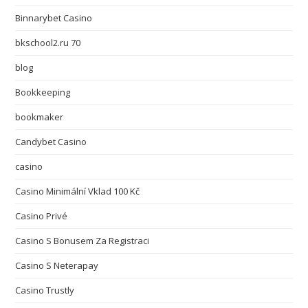
Binnarybet Casino
bkschool2.ru 70
blog
Bookkeeping
bookmaker
Candybet Casino
casino
Casino Minimální Vklad 100 Kč
Casino Privé
Casino S Bonusem Za Registraci
Casino S Neterapay
Casino Trustly