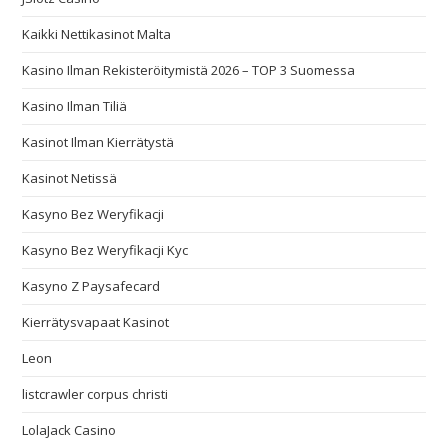
Kaikki Nettikasinot Malta
Kasino Ilman Rekisteröitymistä 2026 – TOP 3 Suomessa
Kasino Ilman Tiliä
Kasinot Ilman Kierrätystä
Kasinot Netissä
Kasyno Bez Weryfikacji
Kasyno Bez Weryfikacji Kyc
Kasyno Z Paysafecard
Kierrätysvapaat Kasinot
Leon
listcrawler corpus christi
LolaJack Casino