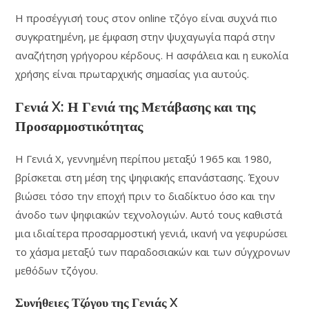
Η προσέγγισή τους στον online τζόγο είναι συχνά πιο
συγκρατημένη, με έμφαση στην ψυχαγωγία παρά στην
αναζήτηση γρήγορου κέρδους. Η ασφάλεια και η ευκολία
χρήσης είναι πρωταρχικής σημασίας για αυτούς.
Γενιά X: Η Γενιά της Μετάβασης και της
Προσαρμοστικότητας
Η Γενιά X, γεννημένη περίπου μεταξύ 1965 και 1980,
βρίσκεται στη μέση της ψηφιακής επανάστασης. Έχουν
βιώσει τόσο την εποχή πριν το διαδίκτυο όσο και την
άνοδο των ψηφιακών τεχνολογιών. Αυτό τους καθιστά
μια ιδιαίτερα προσαρμοστική γενιά, ικανή να γεφυρώσει
το χάσμα μεταξύ των παραδοσιακών και των σύγχρονων
μεθόδων τζόγου.
Συνήθειες Τζόγου της Γενιάς X