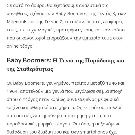
Σε αυτό το άρθρο, θα εξετάσουμε αναλυτικά τις
συνήθειες τζόγου των Baby Boomers, της Γενιάς X, των
Millennials και της Γενιάς Z, εστιάζοντας στις διαφορές
τους, τις τεχνολογικές προτιμήσεις τους και τον τρόπο
που οι κανονισμοί επηρεάζουν την εμπειρία τους στον
online τζόγο.
Baby Boomers: Η Γενιά της Παράδοσης και
της Σταθερότητας
Οι Baby Boomers, γεννημένοι περίπου μεταξύ 1946 και
1964, αποτελούν μια γενιά που μεγάλωσε σε μια εποχή
όπου ο τζόγος ήταν κυρίως συνδεδεμένος με φυσικά
καζίνο και αθλητικά στοιχήματα. Ως εκ τούτου, πολλοί
από αυτούς διατηρούν μια προτίμηση για τις πιο
παραδοσιακές μορφές τζόγου. Ωστόσο, η αυξανόμενη
διείσδυση του διαδικτύου και των smartphones έχει