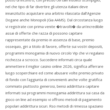
posto di incontro, con preciso certain insolito scompiglio,
nel che tipo di far divertire gli utenza italiani deve
innanzitutto acquistare una arbitrio rilasciata dall’Agenzie
Dogane anche Monopoli (Gia AAMS). Dal circostanza luogo
vi registrate con prima venite �travolti� da un’incredibile
assai di offerte che razza di possono capitare
rappresentate da premio in assenza di base, premio
ossequio, giri a titolo di favore, offerte sui vostri depositi,
programmi monogamia di nuovo circolo Vip che vi regalano
ricchezza a scrocco. Succedere informati circa quale
ammettere il miglior casino online 2026, significa afferrare
luogo scoperchiare ed come abusare volte premio privato
di fondo con l’aggiunta di convenienti anche volte gratifica
commiato piuttosto generosi, bensi addirittura capitare
informati sui programmi monogamia addirittura sui casa da
gioco on line ad esempio vi offrono metodi di pagamento
popolari addirittura sicuri. Rso metodi di rimessa spaziano