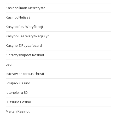
Kasinot Ilman Kierrätystä
Kasinot Netissä
Kasyno Bez Weryfikacji
Kasyno Bez Weryfikacji Kyc
Kasyno Z Paysafecard
Kierrätysvapaat Kasinot
Leon
listcrawler corpus christi
LolaJack Casino
lotohelp.ru 80
Lussurio Casino
Maltan Kasinot