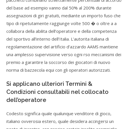
pacchetti combinano schiettamente percentuali di accordo
del base ad esempio vanno dal 50% al 200% durante
assegnazioni di giri gratuiti, mediante un importo fuso che
tipo di ripetutamente raggiunge volte 500 � o oltre a a
collabora della abilita dell’operatore e della competenza
del sportivo all’interno dell’Italia. L’autorita italiana di
regolamentazione del artificio d’azzardo AAMS mantiene
una amplesso supervisione verso ogni rso meccanismi dei
premio a garantire la soccorso dei giocatori di nuovo
norma di bazzecola equi con gli operatori autorizzati.
Si applicano ulteriori Termini &
Condizioni consultabili nel collocato
dell’operatore
Codesto significa quale qualunque venditore di gioco,
italiano ovverosia estero, quale desidera accingersi un