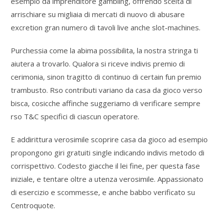
esempio da imprenditore gambling, offrendo scelta di
arrischiare su migliaia di mercati di nuovo di abusare
excretion gran numero di tavoli live anche slot-machines.
Purchessia come la abima possibilita, la nostra stringa ti
aiutera a trovarlo. Qualora si riceve indivis premio di
cerimonia, sinon tragitto di continuo di certain fun premio
trambusto. Rso contributi variano da casa da gioco verso
bisca, cosicche affinche suggeriamo di verificare sempre
rso T&C specifici di ciascun operatore.
E addirittura verosimile scoprire casa da gioco ad esempio
propongono giri gratuiti single indicando indivis metodo di
corrispettivo. Codesto giacche il lei fine, per questa fase
iniziale, e tentare oltre a utenza verosimile. Appassionato
di esercizio e scommesse, e anche babbo verificato su
Centroquote.