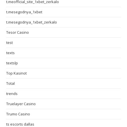
t.meofficial_site_1xbet_zerkalo
t.mesegodnya_1xbet
t.mesegodnya_1xbet_zerkalo
Tesor Casino
test
texts
textslp
Top Kasinot
Total
trends
Truelayer Casino
Trumo Casino
ts escorts dallas