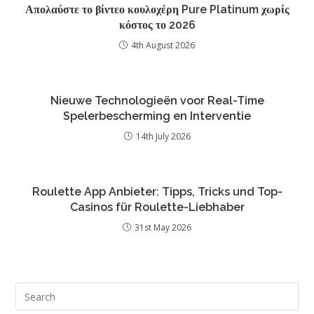
Απολαύστε το βίντεο κουλοχέρη Pure Platinum χωρίς
κόστος το 2026
4th August 2026
Nieuwe Technologieën voor Real-Time
Spelerbescherming en Interventie
14th July 2026
Roulette App Anbieter: Tipps, Tricks und Top-
Casinos für Roulette-Liebhaber
31st May 2026