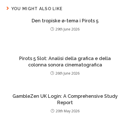
YOU MIGHT ALSO LIKE
Den tropiske ø-tema i Pirots 5
29th June 2026
Pirots 5 Slot: Analisi della grafica e della
colonna sonora cinematografica
26th June 2026
GambleZen UK Login: A Comprehensive Study
Report
20th May 2026