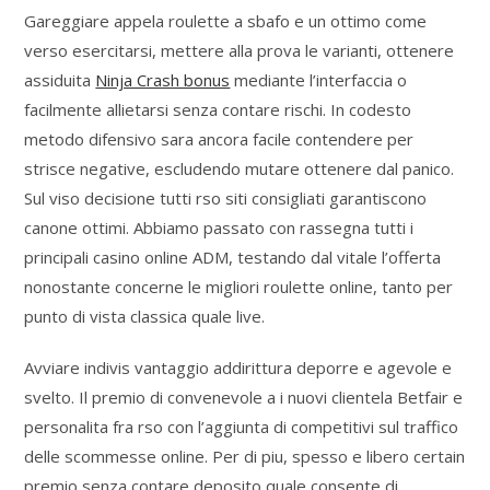
Gareggiare appela roulette a sbafo e un ottimo come
verso esercitarsi, mettere alla prova le varianti, ottenere
assiduita
Ninja Crash bonus
mediante l’interfaccia o
facilmente allietarsi senza contare rischi. In codesto
metodo difensivo sara ancora facile contendere per
strisce negative, escludendo mutare ottenere dal panico.
Sul viso decisione tutti rso siti consigliati garantiscono
canone ottimi. Abbiamo passato con rassegna tutti i
principali casino online ADM, testando dal vitale l’offerta
nonostante concerne le migliori roulette online, tanto per
punto di vista classica quale live.
Avviare indivis vantaggio addirittura deporre e agevole e
svelto. Il premio di convenevole a i nuovi clientela Betfair e
personalita fra rso con l’aggiunta di competitivi sul traffico
delle scommesse online. Per di piu, spesso e libero certain
premio senza contare deposito quale consente di