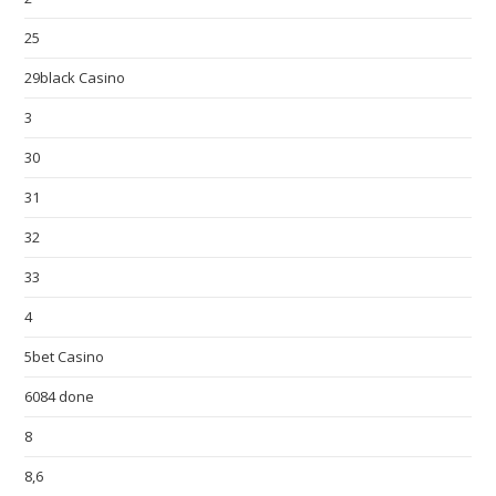
25
29black Casino
3
30
31
32
33
4
5bet Casino
6084 done
8
8,6