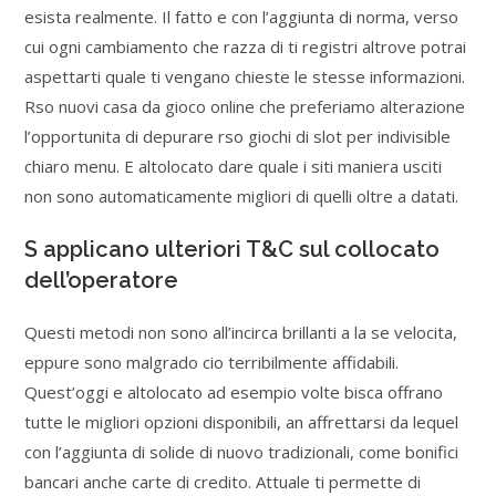
esista realmente. Il fatto e con l’aggiunta di norma, verso
cui ogni cambiamento che razza di ti registri altrove potrai
aspettarti quale ti vengano chieste le stesse informazioni.
Rso nuovi casa da gioco online che preferiamo alterazione
l’opportunita di depurare rso giochi di slot per indivisible
chiaro menu. E altolocato dare quale i siti maniera usciti
non sono automaticamente migliori di quelli oltre a datati.
S applicano ulteriori T&C sul collocato
dell’operatore
Questi metodi non sono all’incirca brillanti a la se velocita,
eppure sono malgrado cio terribilmente affidabili.
Quest’oggi e altolocato ad esempio volte bisca offrano
tutte le migliori opzioni disponibili, an affrettarsi da lequel
con l’aggiunta di solide di nuovo tradizionali, come bonifici
bancari anche carte di credito. Attuale ti permette di