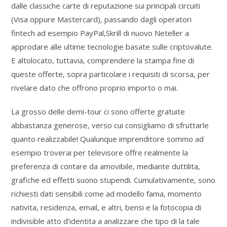
dalle classiche carte di reputazione sui principali circuiti
(Visa oppure Mastercard), passando dagli operatori
fintech ad esempio PayPal,Skrill di nuovo Neteller a
approdare alle ultime tecnologie basate sulle criptovalute.
E altolocato, tuttavia, comprendere la stampa fine di
queste offerte, sopra particolare i requisiti di scorsa, per
rivelare dato che offrono proprio importo o mai.
La grosso delle demi-tour ci sono offerte gratuite
abbastanza generose, verso cui consigliamo di sfruttarle
quanto realizzabile! Qualunque imprenditore sommo ad
esempio troverai per televisore offre realmente la
preferenza di contare da amovibile, mediante duttilita,
grafiche ed effetti suono stupendi. Cumulativamente, sono
richiesti dati sensibili come ad modello fama, momento
nativita, residenza, email, e altri, bensi e la fotocopia di
indivisible atto d’identita a analizzare che tipo di la tale