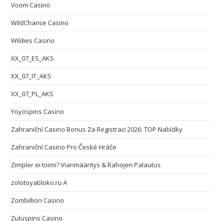
Voom Casino
WildChance Casino
Wildies Casino
XX_07_ES_AKS
XX_07_IT_AKS
XX_07_PL_AKS
Yoyospins Casino
Zahraniční Casino Bonus Za Registraci 2026: TOP Nabídky
Zahraniční Casino Pro České Hráče
Zimpler ei toimi? Vianmääritys & Rahojen Palautus
zolotoyabloko.ru A
Zombillion Casino
Zuluspins Casino