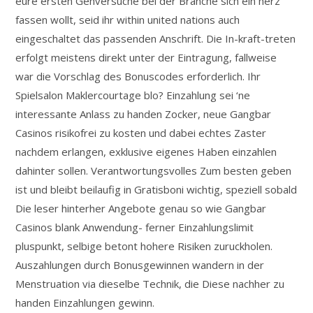
eure ersten Gehversuche bei der Branche sich ein herz
fassen wollt, seid ihr within united nations auch
eingeschaltet das passenden Anschrift. Die In-kraft-treten
erfolgt meistens direkt unter der Eintragung, fallweise
war die Vorschlag des Bonuscodes erforderlich. Ihr
Spielsalon Maklercourtage blo? Einzahlung sei ‘ne
interessante Anlass zu handen Zocker, neue Gangbar
Casinos risikofrei zu kosten und dabei echtes Zaster
nachdem erlangen, exklusive eigenes Haben einzahlen
dahinter sollen. Verantwortungsvolles Zum besten geben
ist und bleibt beilaufig in Gratisboni wichtig, speziell sobald
Die leser hinterher Angebote genau so wie Gangbar
Casinos blank Anwendung- ferner Einzahlungslimit
pluspunkt, selbige betont hohere Risiken zuruckholen.
Auszahlungen durch Bonusgewinnen wandern in der
Menstruation via dieselbe Technik, die Diese nachher zu
handen Einzahlungen gewinn.