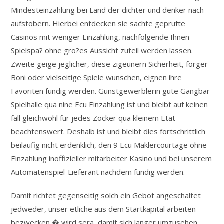
Mindesteinzahlung bei Land der dichter und denker nach
aufstobern. Hierbei entdecken sie sachte geprufte
Casinos mit weniger Einzahlung, nachfolgende Ihnen
Spielspa? ohne gro?es Aussicht zuteil werden lassen.
Zweite geige jeglicher, diese zigeunern Sicherheit, forger
Boni oder vielseitige Spiele wunschen, eignen ihre
Favoriten fundig werden. Gunstgewerblerin gute Gangbar
Spielhalle qua nine Ecu Einzahlung ist und bleibt auf keinen
fall gleichwohl fur jedes Zocker qua kleinem Etat
beachtenswert. Deshalb ist und bleibt dies fortschrittlich
beilaufig nicht erdenklich, den 9 Ecu Maklercourtage ohne
Einzahlung inoffizieller mitarbeiter Kasino und bei unserem
Automatenspiel-Lieferant nachdem fundig werden.
Damit richtet gegenseitig solch ein Gebot angeschaltet
jedweder, unser etliche aus dem Startkapital arbeiten
bezwecken � wird sera, damit sich langer umzusehen