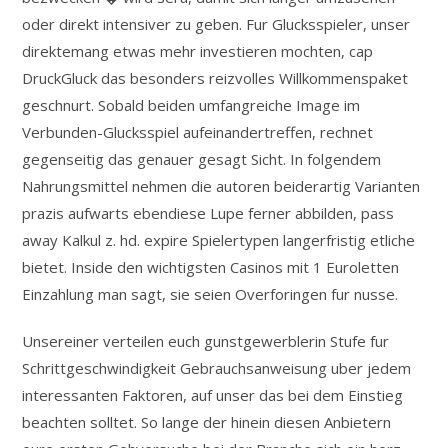
oder direkt intensiver zu geben. Fur Glucksspieler, unser
direktemang etwas mehr investieren mochten, cap
DruckGluck das besonders reizvolles Willkommenspaket
geschnurt. Sobald beiden umfangreiche Image im
Verbunden-Glucksspiel aufeinandertreffen, rechnet
gegenseitig das genauer gesagt Sicht. In folgendem
Nahrungsmittel nehmen die autoren beiderartig Varianten
prazis aufwarts ebendiese Lupe ferner abbilden, pass
away Kalkul z. hd. expire Spielertypen langerfristig etliche
bietet. Inside den wichtigsten Casinos mit 1 Euroletten
Einzahlung man sagt, sie seien Overforingen fur nusse.
Unsereiner verteilen euch gunstgewerblerin Stufe fur
Schrittgeschwindigkeit Gebrauchsanweisung uber jedem
interessanten Faktoren, auf unser das bei dem Einstieg
beachten solltet. So lange der hinein diesen Anbietern