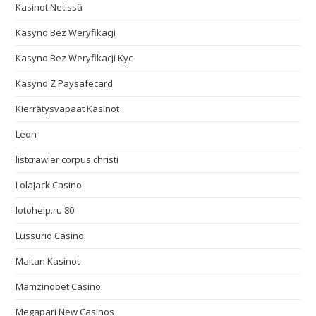
Kasinot Netissä
Kasyno Bez Weryfikacji
Kasyno Bez Weryfikacji Kyc
Kasyno Z Paysafecard
Kierrätysvapaat Kasinot
Leon
listcrawler corpus christi
LolaJack Casino
lotohelp.ru 80
Lussurio Casino
Maltan Kasinot
Mamzinobet Casino
Megapari New Casinos