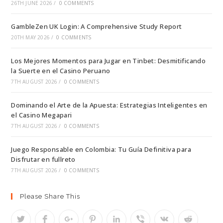
26TH JUNE 2026
/
0 COMMENTS
GambleZen UK Login: A Comprehensive Study Report
20TH MAY 2026
/
0 COMMENTS
Los Mejores Momentos para Jugar en Tinbet: Desmitificando
la Suerte en el Casino Peruano
7TH AUGUST 2026
/
0 COMMENTS
Dominando el Arte de la Apuesta: Estrategias Inteligentes en
el Casino Megapari
7TH AUGUST 2026
/
0 COMMENTS
Juego Responsable en Colombia: Tu Guía Definitiva para
Disfrutar en fullreto
7TH AUGUST 2026
/
0 COMMENTS
Please Share This