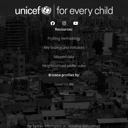
Resources:
Profiling methodology
Key findings and indicators
Mapped data
Neighbourhood profile video
Browse profiles by:
Governorate
Sector
For further information on including data,contact: