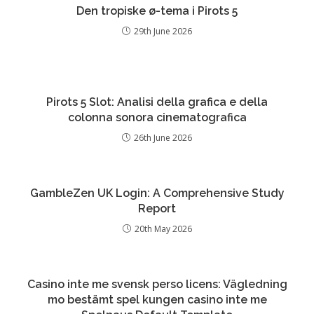
Den tropiske ø-tema i Pirots 5
29th June 2026
Pirots 5 Slot: Analisi della grafica e della
colonna sonora cinematografica
26th June 2026
GambleZen UK Login: A Comprehensive Study
Report
20th May 2026
Casino inte me svensk perso licens: Vägledning
mo bestämt spel kungen casino inte me