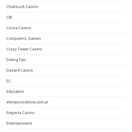
ChainLuck Casino
CIB
Cocoa Casino
Computers, Games
Crazy Tower Сasino
Dating Tips
Dazard Casino
EC
Education
elemporiodelvw.com.ar
Emperia Casino
Entertainment