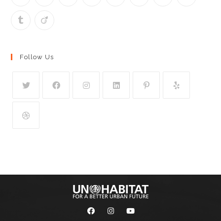
Follow Us