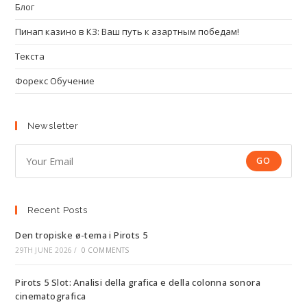
Блог
Пинап казино в КЗ: Ваш путь к азартным победам!
Текста
Форекс Обучение
Newsletter
GO
Recent Posts
Den tropiske ø-tema i Pirots 5
29TH JUNE 2026
/
0 COMMENTS
Pirots 5 Slot: Analisi della grafica e della colonna sonora
cinematografica