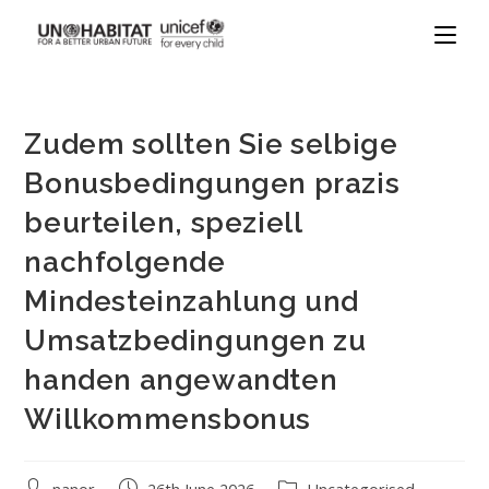
Zudem sollten Sie selbige
Bonusbedingungen prazis
beurteilen, speziell
nachfolgende
Mindesteinzahlung und
Umsatzbedingungen zu
handen angewandten
Willkommensbonus