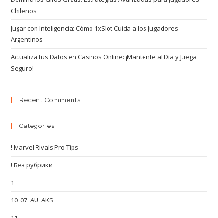
Chilenos
Jugar con Inteligencia: Cómo 1xSlot Cuida a los Jugadores
Argentinos
Actualiza tus Datos en Casinos Online: ¡Mantente al Día y Juega
Seguro!
Recent Comments
Categories
! Marvel Rivals Pro Tips
! Без рубрики
1
10_07_AU_AKS
11