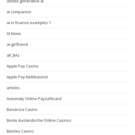
adobe generative ai
ai companion
ai in finance examples 1
AI News
ai-girlfriend
all_BAz
Apple Pay Casino
Apple Pay Nettikasinot
articles
Automaty Online Paysafecard
Bananzia Casino
Beste Ausländische Online Casinos
Betcleo Casino