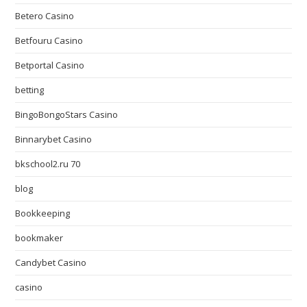
Betero Casino
Betfouru Casino
Betportal Casino
betting
BingoBongoStars Casino
Binnarybet Casino
bkschool2.ru 70
blog
Bookkeeping
bookmaker
Candybet Casino
casino