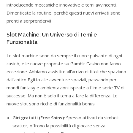
introducendo meccaniche innovative e temi avvincenti.
Dimenticate la routine, perché questi nuovi arrivati sono
pronti a sorprendervi!
Slot Machine: Un Universo di Temi e
Funzionalità
Le slot machine sono da sempre il cuore pulsante di ogni
casinò, e le nuove proposte su Gamblr Casino non fanno
eccezione. Abbiamo assistito all’arrivo di titoli che spaziano
dall’antico Egitto alle avventure spaziali, passando per
mondi fantasy e ambientazioni ispirate a film e serie TV di
successo. Ma non è solo il tema a fare la differenza. Le
nuove slot sono ricche di funzionalità bonus:
Giri gratuiti (Free Spins):
Spesso attivati da simboli
scatter, offrono la possibilità di giocare senza