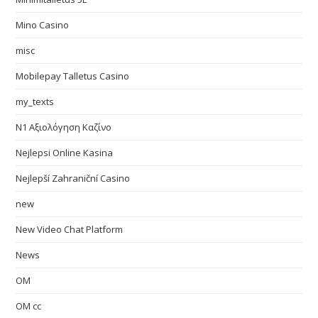
Mino Casino
misc
Mobilepay Talletus Casino
my_texts
N1 Αξιολόγηση Καζίνο
Nejlepsi Online Kasina
Nejlepší Zahraniční Casino
new
New Video Chat Platform
News
OM
OM cc