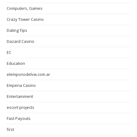
Computers, Games
Crazy Tower Сasino
Dating Tips
Dazard Casino
EC
Education
elemporiodelvw.com.ar
Emperia Casino
Entertainment
escort projects
Fast Payouts
first