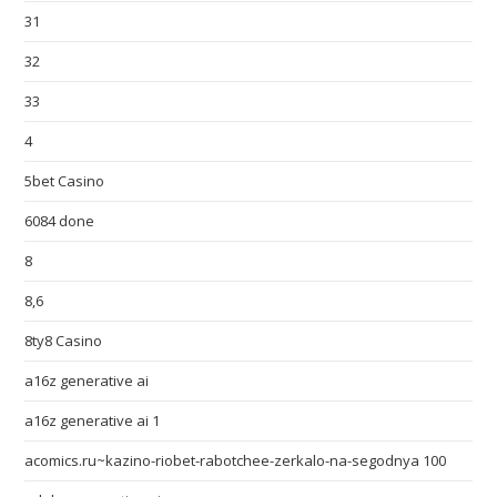
31
32
33
4
5bet Casino
6084 done
8
8,6
8ty8 Casino
a16z generative ai
a16z generative ai 1
acomics.ru~kazino-riobet-rabotchee-zerkalo-na-segodnya 100