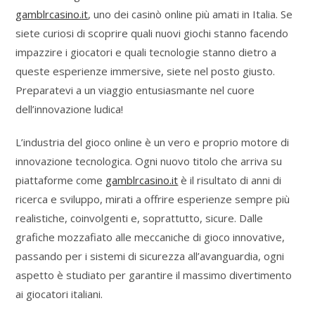
gamblrcasino.it
, uno dei casinò online più amati in Italia. Se
siete curiosi di scoprire quali nuovi giochi stanno facendo
impazzire i giocatori e quali tecnologie stanno dietro a
queste esperienze immersive, siete nel posto giusto.
Preparatevi a un viaggio entusiasmante nel cuore
dell’innovazione ludica!
L’industria del gioco online è un vero e proprio motore di
innovazione tecnologica. Ogni nuovo titolo che arriva su
piattaforme come
gamblrcasino.it
è il risultato di anni di
ricerca e sviluppo, mirati a offrire esperienze sempre più
realistiche, coinvolgenti e, soprattutto, sicure. Dalle
grafiche mozzafiato alle meccaniche di gioco innovative,
passando per i sistemi di sicurezza all’avanguardia, ogni
aspetto è studiato per garantire il massimo divertimento
ai giocatori italiani.