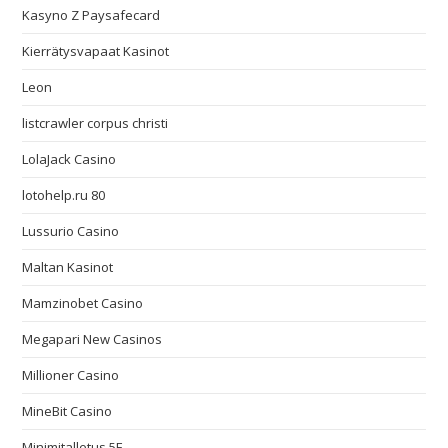
Kasyno Z Paysafecard
Kierrätysvapaat Kasinot
Leon
listcrawler corpus christi
LolaJack Casino
lotohelp.ru 80
Lussurio Casino
Maltan Kasinot
Mamzinobet Casino
Megapari New Casinos
Millioner Casino
MineBit Casino
Minimitalletus 5E