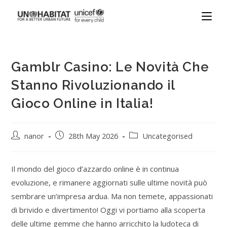
Gamblr Casino: Le Novità Che
Stanno Rivoluzionando il
Gioco Online in Italia!
nanor
28th May 2026
Uncategorised
Il mondo del gioco d’azzardo online è in continua
evoluzione, e rimanere aggiornati sulle ultime novità può
sembrare un’impresa ardua. Ma non temete, appassionati
di brivido e divertimento! Oggi vi portiamo alla scoperta
delle ultime gemme che hanno arricchito la ludoteca di