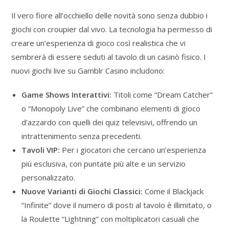
Il vero fiore all’occhiello delle novità sono senza dubbio i
giochi con croupier dal vivo. La tecnologia ha permesso di
creare un’esperienza di gioco così realistica che vi
sembrerà di essere seduti al tavolo di un casinò fisico. I
nuovi giochi live su Gamblr Casino includono:
Game Shows Interattivi:
Titoli come “Dream Catcher”
o “Monopoly Live” che combinano elementi di gioco
d’azzardo con quelli dei quiz televisivi, offrendo un
intrattenimento senza precedenti.
Tavoli VIP:
Per i giocatori che cercano un’esperienza
più esclusiva, con puntate più alte e un servizio
personalizzato.
Nuove Varianti di Giochi Classici:
Come il Blackjack
“Infinite” dove il numero di posti al tavolo è illimitato, o
la Roulette “Lightning” con moltiplicatori casuali che