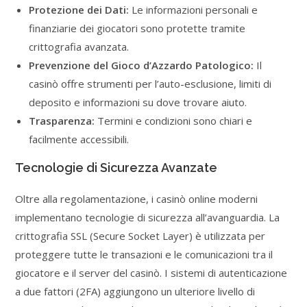
Protezione dei Dati:
Le informazioni personali e
finanziarie dei giocatori sono protette tramite
crittografia avanzata.
Prevenzione del Gioco d’Azzardo Patologico:
Il
casinò offre strumenti per l’auto-esclusione, limiti di
deposito e informazioni su dove trovare aiuto.
Trasparenza:
Termini e condizioni sono chiari e
facilmente accessibili.
Tecnologie di Sicurezza Avanzate
Oltre alla regolamentazione, i casinò online moderni
implementano tecnologie di sicurezza all’avanguardia. La
crittografia SSL (Secure Socket Layer) è utilizzata per
proteggere tutte le transazioni e le comunicazioni tra il
giocatore e il server del casinò. I sistemi di autenticazione
a due fattori (2FA) aggiungono un ulteriore livello di