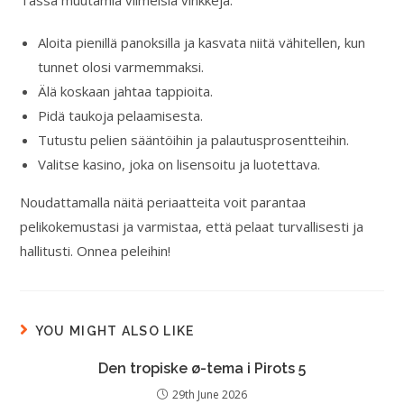
Tässä muutamia viimeisiä vinkkejä:
Aloita pienillä panoksilla ja kasvata niitä vähitellen, kun
tunnet olosi varmemmaksi.
Älä koskaan jahtaa tappioita.
Pidä taukoja pelaamisesta.
Tutustu pelien sääntöihin ja palautusprosentteihin.
Valitse kasino, joka on lisensoitu ja luotettava.
Noudattamalla näitä periaatteita voit parantaa
pelikokemustasi ja varmistaa, että pelaat turvallisesti ja
hallitusti. Onnea peleihin!
YOU MIGHT ALSO LIKE
Den tropiske ø-tema i Pirots 5
29th June 2026