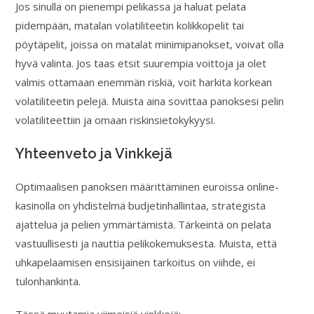
Jos sinulla on pienempi pelikassa ja haluat pelata
pidempään, matalan volatiliteetin kolikkopelit tai
pöytäpelit, joissa on matalat minimipanokset, voivat olla
hyvä valinta. Jos taas etsit suurempia voittoja ja olet
valmis ottamaan enemmän riskiä, voit harkita korkean
volatiliteetin pelejä. Muista aina sovittaa panoksesi pelin
volatiliteettiin ja omaan riskinsietokykyysi.
Yhteenveto ja Vinkkejä
Optimaalisen panoksen määrittäminen euroissa online-
kasinolla on yhdistelmä budjetinhallintaa, strategista
ajattelua ja pelien ymmärtämistä. Tärkeintä on pelata
vastuullisesti ja nauttia pelikokemuksesta. Muista, että
uhkapelaamisen ensisijainen tarkoitus on viihde, ei
tulonhankinta.