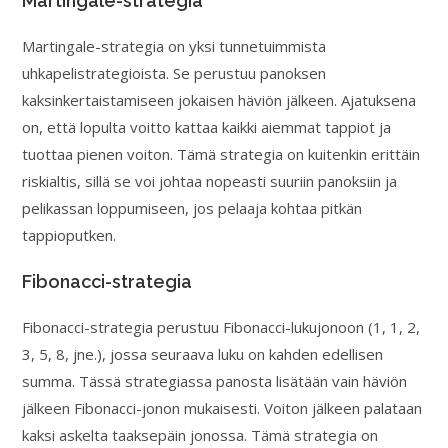
Martingale-strategia
Martingale-strategia on yksi tunnetuimmista
uhkapelistrategioista. Se perustuu panoksen
kaksinkertaistamiseen jokaisen häviön jälkeen. Ajatuksena
on, että lopulta voitto kattaa kaikki aiemmat tappiot ja
tuottaa pienen voiton. Tämä strategia on kuitenkin erittäin
riskialtis, sillä se voi johtaa nopeasti suuriin panoksiin ja
pelikassan loppumiseen, jos pelaaja kohtaa pitkän
tappioputken.
Fibonacci-strategia
Fibonacci-strategia perustuu Fibonacci-lukujonoon (1, 1, 2,
3, 5, 8, jne.), jossa seuraava luku on kahden edellisen
summa. Tässä strategiassa panosta lisätään vain häviön
jälkeen Fibonacci-jonon mukaisesti. Voiton jälkeen palataan
kaksi askelta taaksepäin jonossa. Tämä strategia on