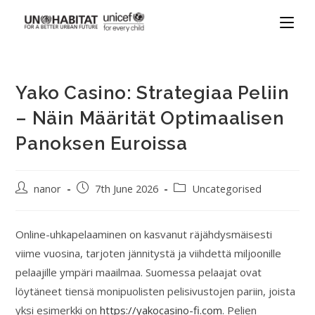
Yako Casino: Strategiaa Peliin
– Näin Määrität Optimaalisen
Panoksen Euroissa
nanor
7th June 2026
Uncategorised
Online-uhkapelaaminen on kasvanut räjähdysmäisesti
viime vuosina, tarjoten jännitystä ja viihdettä miljoonille
pelaajille ympäri maailmaa. Suomessa pelaajat ovat
löytäneet tiensä monipuolisten pelisivustojen pariin, joista
yksi esimerkki on
https://yakocasino-fi.com
. Pelien