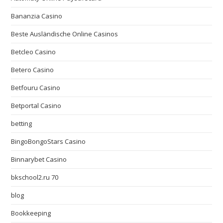
Bananzia Casino
Beste Ausländische Online Casinos
Betcleo Casino
Betero Casino
Betfouru Casino
Betportal Casino
betting
BingoBongoStars Casino
Binnarybet Casino
bkschool2.ru 70
blog
Bookkeeping