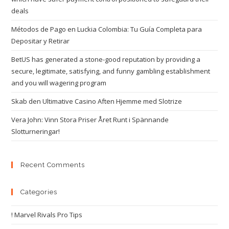
deals
Métodos de Pago en Luckia Colombia: Tu Guía Completa para
Depositar y Retirar
BetUS has generated a stone-good reputation by providing a
secure, legitimate, satisfying, and funny gambling establishment
and you will wagering program
Skab den Ultimative Casino Aften Hjemme med Slotrize
Vera John: Vinn Stora Priser Året Runt i Spännande
Slotturneringar!
Recent Comments
Categories
! Marvel Rivals Pro Tips