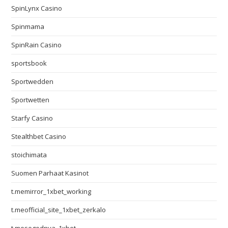
SpinLynx Casino
Spinmama
SpinRain Casino
sportsbook
Sportwedden
Sportwetten
Starfy Casino
Stealthbet Casino
stoichimata
Suomen Parhaat Kasinot
t.memirror_1xbet_working
t.meofficial_site_1xbet_zerkalo