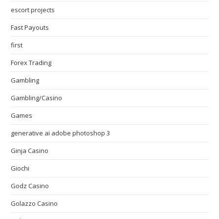
escort projects
Fast Payouts
first
Forex Trading
Gambling
Gambling/Casino
Games
generative ai adobe photoshop 3
Ginja Casino
Giochi
Godz Casino
Golazzo Casino