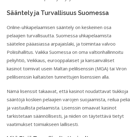
Sääntely ja Turvallisuus Suomessa
Online-uhkapelaamisen sääntely on keskeinen osa
pelaajien turvallisuutta. Suomessa uhkapelaamista
säätelee pääasiassa arpajaislaki, ja toimintaa valvoo
Poliisihallitus. Vaikka Suomessa on oma valtionhallinnoitu
peliyhtiö, Veikkaus, eurooppalaiset ja kansainväliset
kasinot toimivat usein Maltan pelilisenssin (MGA) tai Viron
pelilisenssin kaltaisten tunnettujen lisenssien alla.
Nämä lisenssit takaavat, että kasinot noudattavat tiukkoja
sääntöjä koskien pelaajien varojen suojaamista, reilua peliä
ja vastuullista pelaamista. Lisenssin omaavat kasinot
tarkistetaan säännöllisesti, ja niiden on täytettävä tietyt
vaatimukset toimiakseen laillisesti.