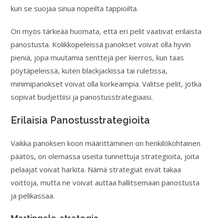
kun se suojaa sinua nopeilta tappioilta.
On myös tärkeää huomata, että eri pelit vaativat erilaista
panostusta. Kolikkopeleissä panokset voivat olla hyvin
pieniä, jopa muutamia senttejä per kierros, kun taas
pöytäpeleissä, kuten blackjackissa tai ruletissa,
minimipanokset voivat olla korkeampia. Valitse pelit, jotka
sopivat budjettiisi ja panostusstrategiaasi.
Erilaisia Panostusstrategioita
Vaikka panoksen koon määrittäminen on henkilökohtainen
päätös, on olemassa useita tunnettuja strategioita, joita
pelaajat voivat harkita. Nämä strategiat eivät takaa
voittoja, mutta ne voivat auttaa hallitsemaan panostusta
ja pelikassaa.