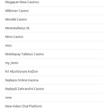
Megapari New Casinos
Millioner Casino
MineBit Casino
Minimitalletus 5E
Mino Casino
misc
Mobilepay Talletus Casino
my_texts
N1 Αξιολόγηση Καζίνο
Nejlepsi Online Kasina
Nejlepší Zahraniční Casino
new
New Video Chat Platform