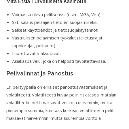
Mitä Etsiä Turvalliselta Kasinolta
Voimassa oleva pelilisenssi (esim. MGA, Viro).
SSL-salaus pelaajien tietojen suojaamiseksi.
Selkeät käyttöehdot ja tietosuojakäytännöt.
Vastuullisen pelaamisen työkalut (talletusrajat,
tappiorajat, pelitauot).
Luotettavat maksutavat.
Asiakaspalvelu, joka on helposti tavoitettavissa.
Pelivalinnat ja Panostus
Eri pelityypeillä on erilaiset panostusvaatimukset ja
volatiliteetti. Volatiliteetti kuvaa pelin riskitasoa: matalan
volatiliteetin pelit maksavat voittoja useammin, mutta
pienempiä summia, kun taas korkean volatiliteetin pelit
maksavat harvemmin, mutta suurempia voittoja.