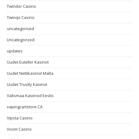
Twindor Casino
Twinqo Casino
uncategorised
Uncategorized
updates
Uudet Euteller Kasinot
Uudet Nettikasinot Malta
Uudet Trustly Kasinot
Välismaa Kasiinod Eestis
vapingcartstore CA
Vipsta Casino
Voom Casino