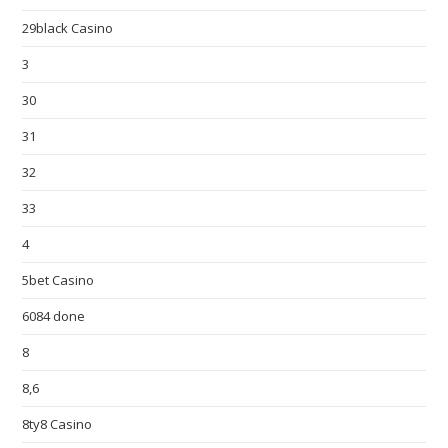
29black Casino
3
30
31
32
33
4
5bet Casino
6084 done
8
8,6
8ty8 Casino