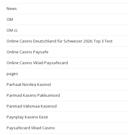
News
OM
OM cc
Online Casino Deutschland für Schweizer 2026: Top 3 Test
Online Casino Paysafe
Online Casino Vklad Paysafecard
pages
Parhaat Nordea Kasinot
Parimad Kasiino Pakkumised
Parimad Välismaa Kasiinod
Paynplay Kasiino Eesti
Paysafecard Vklad Casino