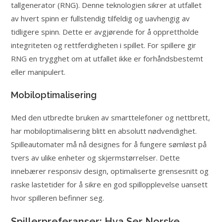
tallgenerator (RNG). Denne teknologien sikrer at utfallet
av hvert spinn er fullstendig tilfeldig og uavhengig av
tidligere spinn. Dette er avgjørende for å opprettholde
integriteten og rettferdigheten i spillet. For spillere gir
RNG en trygghet om at utfallet ikke er forhåndsbestemt
eller manipulert.
Mobiloptimalisering
Med den utbredte bruken av smarttelefoner og nettbrett,
har mobiloptimalisering blitt en absolutt nødvendighet.
Spilleautomater må nå designes for å fungere sømløst på
tvers av ulike enheter og skjermstørrelser. Dette
innebærer responsiv design, optimaliserte grensesnitt og
raske lastetider for å sikre en god spillopplevelse uansett
hvor spilleren befinner seg.
Spillerpreferanser: Hva Ser Norske