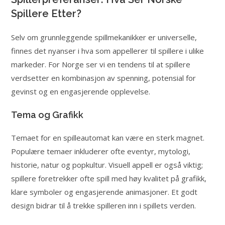
Spillere Etter?
Selv om grunnleggende spillmekanikker er universelle,
finnes det nyanser i hva som appellerer til spillere i ulike
markeder. For Norge ser vi en tendens til at spillere
verdsetter en kombinasjon av spenning, potensial for
gevinst og en engasjerende opplevelse.
Tema og Grafikk
Temaet for en spilleautomat kan være en sterk magnet.
Populære temaer inkluderer ofte eventyr, mytologi,
historie, natur og popkultur. Visuell appell er også viktig;
spillere foretrekker ofte spill med høy kvalitet på grafikk,
klare symboler og engasjerende animasjoner. Et godt
design bidrar til å trekke spilleren inn i spillets verden.