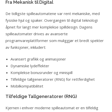
Fra Mekanisk til Digital
De tidligste spilleautomatene var rent mekaniske, med
fysiske hjul og spaker. Overgangen til digital teknologi
åpnet for langt mer komplekse spilldesign. Dagens
spilleautomater drives av avanserte
programvareplattformer som muliggjør et bredt spekter
av funksjoner, inkludert:
Avansert grafikk og animasjoner
Dynamiske lydeffekter
Komplekse bonusrunder og minispill
Tilfeldige tallgeneratorer (RNG) for rettferdighet
Mobilkompatibilitet
Tilfeldige Tallgeneratorer (RNG)
Kjernen i enhver moderne spilleautomat er en tilfeldig