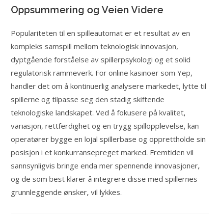
Oppsummering og Veien Videre
Populariteten til en spilleautomat er et resultat av en
kompleks samspill mellom teknologisk innovasjon,
dyptgående forståelse av spillerpsykologi og et solid
regulatorisk rammeverk. For online kasinoer som Yep,
handler det om å kontinuerlig analysere markedet, lytte til
spillerne og tilpasse seg den stadig skiftende
teknologiske landskapet. Ved å fokusere på kvalitet,
variasjon, rettferdighet og en trygg spillopplevelse, kan
operatører bygge en lojal spillerbase og opprettholde sin
posisjon i et konkurransepreget marked. Fremtiden vil
sannsynligvis bringe enda mer spennende innovasjoner,
og de som best klarer å integrere disse med spillernes
grunnleggende ønsker, vil lykkes.