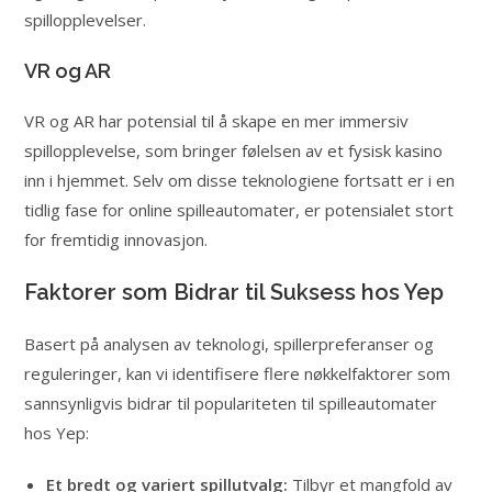
spillopplevelser.
VR og AR
VR og AR har potensial til å skape en mer immersiv
spillopplevelse, som bringer følelsen av et fysisk kasino
inn i hjemmet. Selv om disse teknologiene fortsatt er i en
tidlig fase for online spilleautomater, er potensialet stort
for fremtidig innovasjon.
Faktorer som Bidrar til Suksess hos Yep
Basert på analysen av teknologi, spillerpreferanser og
reguleringer, kan vi identifisere flere nøkkelfaktorer som
sannsynligvis bidrar til populariteten til spilleautomater
hos Yep:
Et bredt og variert spillutvalg:
Tilbyr et mangfold av