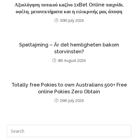
Αξιολόγηση τοπικού καζίνο 1xBet Online παιχνίδι,
οφέλη, μειονεκτήματα και η ειλικρινής μας άποψη
30th July 2026
Speltajming – Är det hemligheten bakom
storvinsten?
4th August 2026
Totally free Pokies to own Australians 500+ Free
online Pokies Zero Obtain
26th July 2026