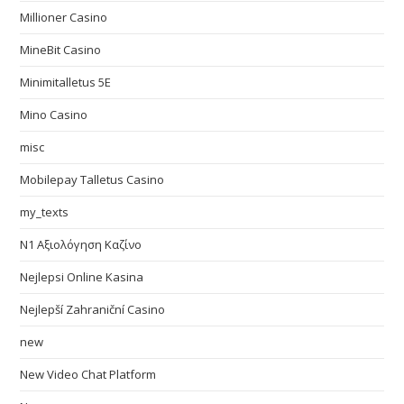
Millioner Casino
MineBit Casino
Minimitalletus 5E
Mino Casino
misc
Mobilepay Talletus Casino
my_texts
N1 Αξιολόγηση Καζίνο
Nejlepsi Online Kasina
Nejlepší Zahraniční Casino
new
New Video Chat Platform