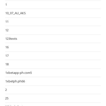
1
10_07_AU_AKS
11
12
123texts
16
17
18
1xbetapp-ph.com5
1xbetph.ph66
2
25