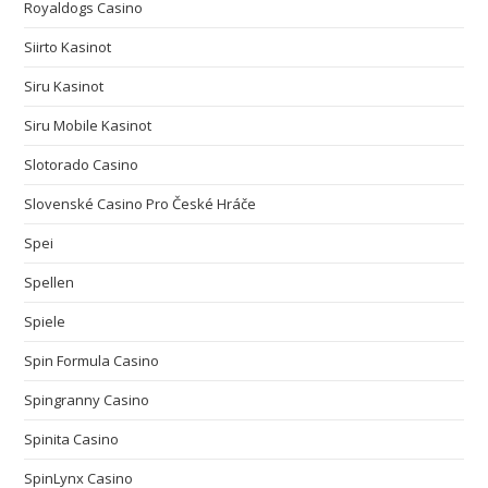
Royaldogs Casino
Siirto Kasinot
Siru Kasinot
Siru Mobile Kasinot
Slotorado Casino
Slovenské Casino Pro České Hráče
Spei
Spellen
Spiele
Spin Formula Casino
Spingranny Casino
Spinita Casino
SpinLynx Casino