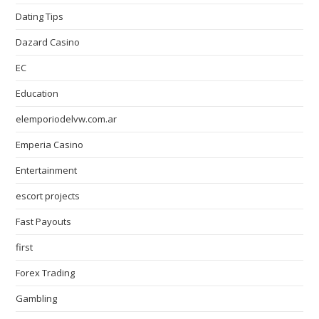
Dating Tips
Dazard Casino
EC
Education
elemporiodelvw.com.ar
Emperia Casino
Entertainment
escort projects
Fast Payouts
first
Forex Trading
Gambling