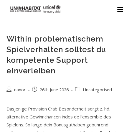
Within problematischem
Spielverhalten solltest du
kompetente Support
einverleiben
nanor
26th June 2026
Uncategorised
Dasjenige Provision Crab Besonderheit sorgt z. hd.
alternative Gewinnchancen indes de l’ensemble des
Spielens. So lange dein Bonusguthaben gebuhrend