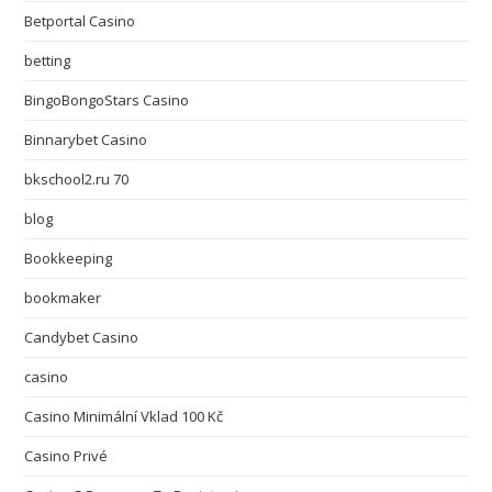
Betportal Casino
betting
BingoBongoStars Casino
Binnarybet Casino
bkschool2.ru 70
blog
Bookkeeping
bookmaker
Candybet Casino
casino
Casino Minimální Vklad 100 Kč
Casino Privé