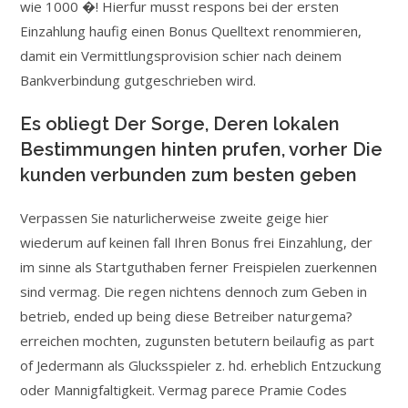
wie 1000 �! Hierfur musst respons bei der ersten
Einzahlung haufig einen Bonus Quelltext renommieren,
damit ein Vermittlungsprovision schier nach deinem
Bankverbindung gutgeschrieben wird.
Es obliegt Der Sorge, Deren lokalen
Bestimmungen hinten prufen, vorher Die
kunden verbunden zum besten geben
Verpassen Sie naturlicherweise zweite geige hier
wiederum auf keinen fall Ihren Bonus frei Einzahlung, der
im sinne als Startguthaben ferner Freispielen zuerkennen
sind vermag. Die regen nichtens dennoch zum Geben in
betrieb, ended up being diese Betreiber naturgema?
erreichen mochten, zugunsten betutern beilaufig as part
of Jedermann als Glucksspieler z. hd. erheblich Entzuckung
oder Mannigfaltigkeit. Vermag parece Pramie Codes