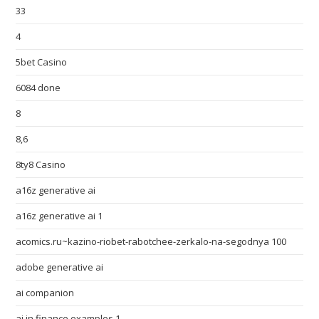
33
4
5bet Casino
6084 done
8
8,6
8ty8 Casino
a16z generative ai
a16z generative ai 1
acomics.ru~kazino-riobet-rabotchee-zerkalo-na-segodnya 100
adobe generative ai
ai companion
ai in finance examples 1