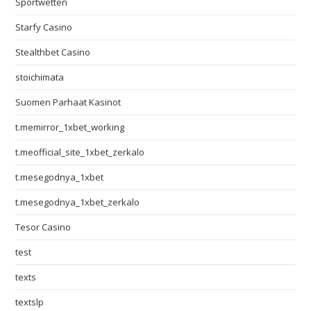
Sportwetten
Starfy Casino
Stealthbet Casino
stoichimata
Suomen Parhaat Kasinot
t.memirror_1xbet_working
t.meofficial_site_1xbet_zerkalo
t.mesegodnya_1xbet
t.mesegodnya_1xbet_zerkalo
Tesor Casino
test
texts
textslp