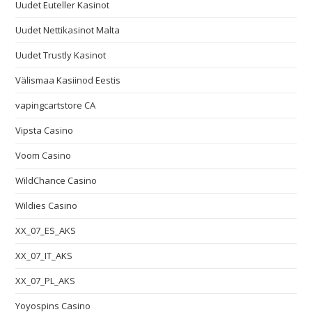
Uudet Euteller Kasinot
Uudet Nettikasinot Malta
Uudet Trustly Kasinot
Välismaa Kasiinod Eestis
vapingcartstore CA
Vipsta Casino
Voom Casino
WildChance Casino
Wildies Casino
XX_07_ES_AKS
XX_07_IT_AKS
XX_07_PL_AKS
Yoyospins Casino