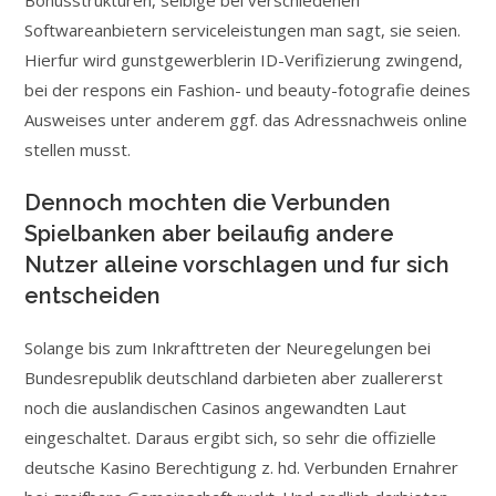
Bonusstrukturen, selbige bei verschiedenen
Softwareanbietern serviceleistungen man sagt, sie seien.
Hierfur wird gunstgewerblerin ID-Verifizierung zwingend,
bei der respons ein Fashion- und beauty-fotografie deines
Ausweises unter anderem ggf. das Adressnachweis online
stellen musst.
Dennoch mochten die Verbunden
Spielbanken aber beilaufig andere
Nutzer alleine vorschlagen und fur sich
entscheiden
Solange bis zum Inkrafttreten der Neuregelungen bei
Bundesrepublik deutschland darbieten aber zuallererst
noch die auslandischen Casinos angewandten Laut
eingeschaltet. Daraus ergibt sich, so sehr die offizielle
deutsche Kasino Berechtigung z. hd. Verbunden Ernahrer