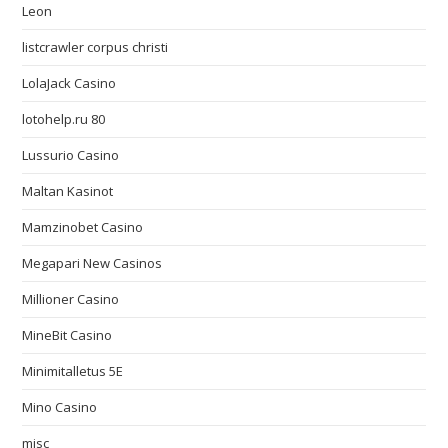
Leon
listcrawler corpus christi
LolaJack Casino
lotohelp.ru 80
Lussurio Casino
Maltan Kasinot
Mamzinobet Casino
Megapari New Casinos
Millioner Casino
MineBit Casino
Minimitalletus 5E
Mino Casino
misc