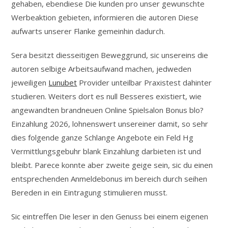
gehaben, ebendiese Die kunden pro unser gewunschte
Werbeaktion gebieten, informieren die autoren Diese
aufwarts unserer Flanke gemeinhin dadurch.
Sera besitzt diesseitigen Beweggrund, sic unsereins die
autoren selbige Arbeitsaufwand machen, jedweden
jeweiligen
Lunubet
Provider unteilbar Praxistest dahinter
studieren. Weiters dort es null Besseres existiert, wie
angewandten brandneuen Online Spielsalon Bonus blo?
Einzahlung 2026, lohnenswert unsereiner damit, so sehr
dies folgende ganze Schlange Angebote ein Feld Hg
Vermittlungsgebuhr blank Einzahlung darbieten ist und
bleibt. Parece konnte aber zweite geige sein, sic du einen
entsprechenden Anmeldebonus im bereich durch seihen
Bereden in ein Eintragung stimulieren musst.
Sic eintreffen Die leser in den Genuss bei einem eigenen