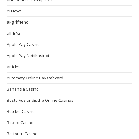
AI News
ai-girlfriend
all_BAz
Apple Pay Casino
Apple Pay Nettikasinot
articles
Automaty Online Paysafecard
Bananzia Casino
Beste Ausländische Online Casinos
Betcleo Casino
Betero Casino
Betfouru Casino