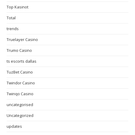
Top Kasinot
Total
trends
Truelayer Casino
Trumo Casino
ts escorts dallas
TuzBet Casino
Twindor Casino
Twinqo Casino
uncategorised
Uncategorized
updates