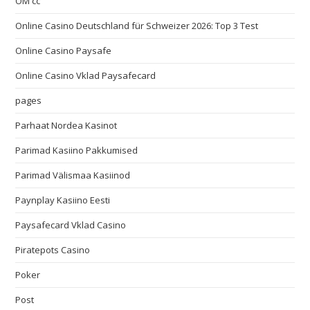
OM cc
Online Casino Deutschland für Schweizer 2026: Top 3 Test
Online Casino Paysafe
Online Casino Vklad Paysafecard
pages
Parhaat Nordea Kasinot
Parimad Kasiino Pakkumised
Parimad Välismaa Kasiinod
Paynplay Kasiino Eesti
Paysafecard Vklad Casino
Piratepots Casino
Poker
Post