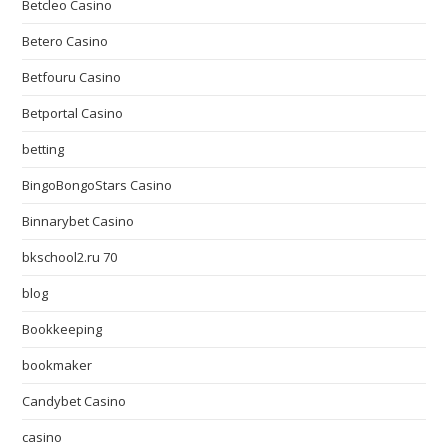
Betcleo Casino
Betero Casino
Betfouru Casino
Betportal Casino
betting
BingoBongoStars Casino
Binnarybet Casino
bkschool2.ru 70
blog
Bookkeeping
bookmaker
Candybet Casino
casino