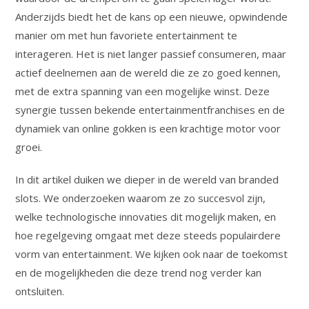
Anderzijds biedt het de kans op een nieuwe, opwindende
manier om met hun favoriete entertainment te
interageren. Het is niet langer passief consumeren, maar
actief deelnemen aan de wereld die ze zo goed kennen,
met de extra spanning van een mogelijke winst. Deze
synergie tussen bekende entertainmentfranchises en de
dynamiek van online gokken is een krachtige motor voor
groei.
In dit artikel duiken we dieper in de wereld van branded
slots. We onderzoeken waarom ze zo succesvol zijn,
welke technologische innovaties dit mogelijk maken, en
hoe regelgeving omgaat met deze steeds populairdere
vorm van entertainment. We kijken ook naar de toekomst
en de mogelijkheden die deze trend nog verder kan
ontsluiten.