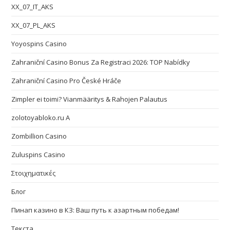
XX_07_IT_AKS
XX_07_PL_AKS
Yoyospins Casino
Zahraniční Casino Bonus Za Registraci 2026: TOP Nabídky
Zahraniční Casino Pro České Hráče
Zimpler ei toimi? Vianmääritys & Rahojen Palautus
zolotoyabloko.ru A
Zombillion Casino
Zuluspins Casino
Στοιχηματικές
Блог
Пинап казино в КЗ: Ваш путь к азартным победам!
Текста