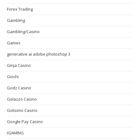
Forex Trading
Gambling
Gambling/Casino
Games
generative ai adobe photoshop 3
Ginja Casino
Giochi
Godz Casino
Golazzo Casino
Golisimo Casino
Google Pay Casino
IGAMING