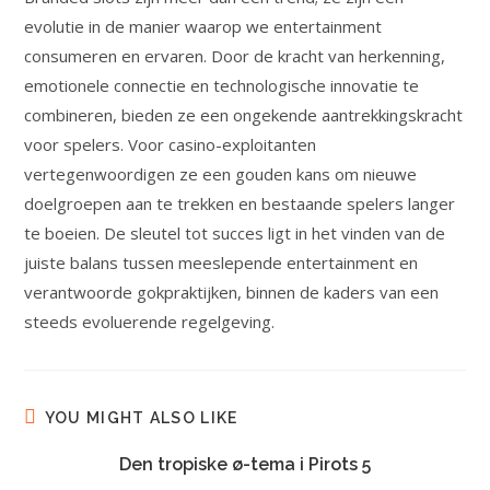
evolutie in de manier waarop we entertainment
consumeren en ervaren. Door de kracht van herkenning,
emotionele connectie en technologische innovatie te
combineren, bieden ze een ongekende aantrekkingskracht
voor spelers. Voor casino-exploitanten
vertegenwoordigen ze een gouden kans om nieuwe
doelgroepen aan te trekken en bestaande spelers langer
te boeien. De sleutel tot succes ligt in het vinden van de
juiste balans tussen meeslepende entertainment en
verantwoorde gokpraktijken, binnen de kaders van een
steeds evoluerende regelgeving.
YOU MIGHT ALSO LIKE
Den tropiske ø-tema i Pirots 5