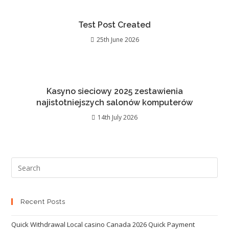
Test Post Created
25th June 2026
Kasyno sieciowy 2025 zestawienia
najistotniejszych salonów komputerów
14th July 2026
Recent Posts
Quick Withdrawal Local casino Canada 2026 Quick Payment