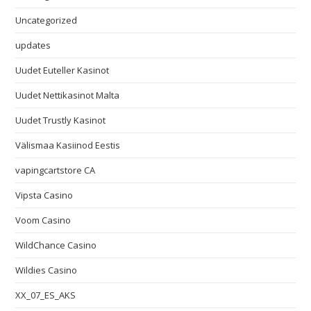
Uncategorized
updates
Uudet Euteller Kasinot
Uudet Nettikasinot Malta
Uudet Trustly Kasinot
Välismaa Kasiinod Eestis
vapingcartstore CA
Vipsta Casino
Voom Casino
WildChance Casino
Wildies Casino
XX_07_ES_AKS