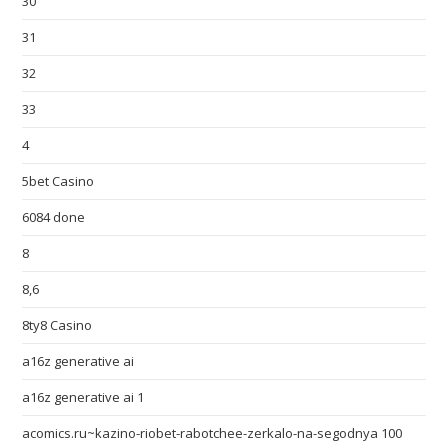
30
31
32
33
4
5bet Casino
6084 done
8
8,6
8ty8 Casino
a16z generative ai
a16z generative ai 1
acomics.ru~kazino-riobet-rabotchee-zerkalo-na-segodnya 100