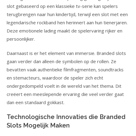
slot gebaseerd op een klassieke tv-serie kan spelers
terugbrengen naar hun kindertijd, terwijl een slot met een
legendarische rockband hen herinnert aan hun tienerjaren.
Deze emotionele lading maakt de spelervaring rijker en
persoonlijker.
Daarnaast is er het element van immersie. Branded slots
gaan verder dan alleen de symbolen op de rollen. Ze
bevatten vaak authentieke filmfragmenten, soundtracks
en stemacteurs, waardoor de speler zich echt
ondergedompeld voelt in de wereld van het thema. Dit
creëert een meeslepende ervaring die veel verder gaat
dan een standaard gokkast.
Technologische Innovaties die Branded
Slots Mogelijk Maken