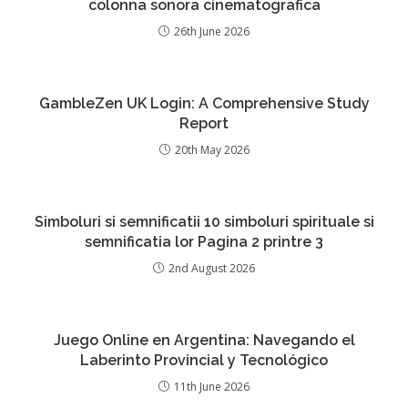
colonna sonora cinematografica
26th June 2026
GambleZen UK Login: A Comprehensive Study
Report
20th May 2026
Simboluri si semnificatii 10 simboluri spirituale si
semnificatia lor Pagina 2 printre 3
2nd August 2026
Juego Online en Argentina: Navegando el
Laberinto Provincial y Tecnológico
11th June 2026