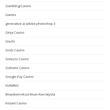
Gambling/Casino
Games
generative ai adobe photoshop 3
Ginja Casino
Giochi
Godz Casino
Golazzo Casino
Golisimo Casino
Google Pay Casino
IGAMING
Ilmaiskierroksia Ilman Kierrätystä
Instant Casino