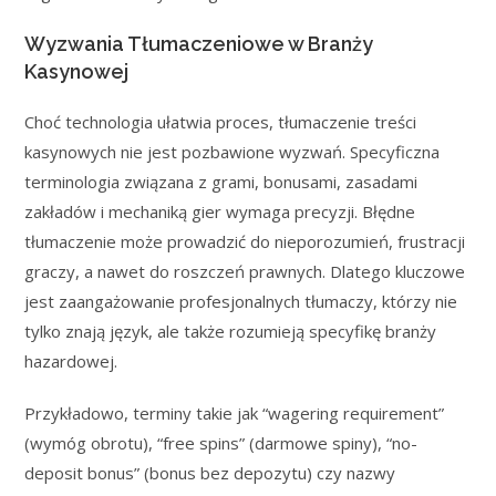
Wyzwania Tłumaczeniowe w Branży
Kasynowej
Choć technologia ułatwia proces, tłumaczenie treści
kasynowych nie jest pozbawione wyzwań. Specyficzna
terminologia związana z grami, bonusami, zasadami
zakładów i mechaniką gier wymaga precyzji. Błędne
tłumaczenie może prowadzić do nieporozumień, frustracji
graczy, a nawet do roszczeń prawnych. Dlatego kluczowe
jest zaangażowanie profesjonalnych tłumaczy, którzy nie
tylko znają język, ale także rozumieją specyfikę branży
hazardowej.
Przykładowo, terminy takie jak “wagering requirement”
(wymóg obrotu), “free spins” (darmowe spiny), “no-
deposit bonus” (bonus bez depozytu) czy nazwy