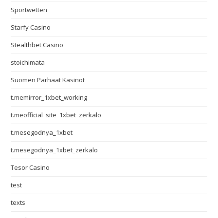
Sportwetten
Starfy Casino
Stealthbet Casino
stoichimata
Suomen Parhaat Kasinot
t.memirror_1xbet_working
t.meofficial_site_1xbet_zerkalo
t.mesegodnya_1xbet
t.mesegodnya_1xbet_zerkalo
Tesor Casino
test
texts