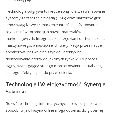
Technologia odgrywa tu nieocenioną rolę. Zaawansowane
systemy zarządzania treścią (CMS) oraz platformy gier
umożliwiają łatwe tłumaczenie interfejsu użytkownika,
regulaminów, promocji, a nawet materiałów
marketingowych. Integracja z narzędziami do tłumaczenia
maszynowego, a następnie ich weryfikacja przez native
speakerów, pozwala na szybkie i efektywne
dostosowanie oferty do lokalnych rynków. To proces
ciągły, wymagający stałego monitorowania i aktualizacji,
ale jego efekty są nie do przecenienia.
Technologia i Wielojęzyczność: Synergia
Sukcesu
Rozwój technologii informatycznych zrewolucjonizował
sposób, w jaki kasyna online mogą docierać do globalnej