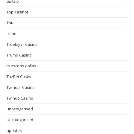
textslp
Top Kasinot
Total
trends
Truelayer Casino
Trumo Casino
ts escorts dallas
TuzBet Casino
Twindor Casino
Twinqo Casino
uncategorised
Uncategorized
updates