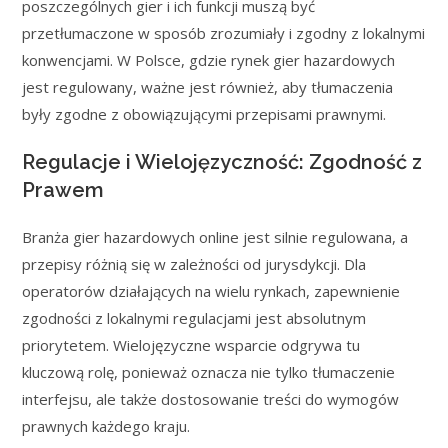
poszczególnych gier i ich funkcji muszą być
przetłumaczone w sposób zrozumiały i zgodny z lokalnymi
konwencjami. W Polsce, gdzie rynek gier hazardowych
jest regulowany, ważne jest również, aby tłumaczenia
były zgodne z obowiązującymi przepisami prawnymi.
Regulacje i Wielojęzyczność: Zgodność z
Prawem
Branża gier hazardowych online jest silnie regulowana, a
przepisy różnią się w zależności od jurysdykcji. Dla
operatorów działających na wielu rynkach, zapewnienie
zgodności z lokalnymi regulacjami jest absolutnym
priorytetem. Wielojęzyczne wsparcie odgrywa tu
kluczową rolę, ponieważ oznacza nie tylko tłumaczenie
interfejsu, ale także dostosowanie treści do wymogów
prawnych każdego kraju.