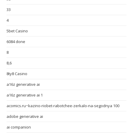
33
4
5bet Casino
6084 done
8
8,6
8ty8 Casino
a16z generative ai
a16z generative ai 1
acomics.ru~kazino-riobet-rabotchee-zerkalo-na-segodnya 100
adobe generative ai
ai companion