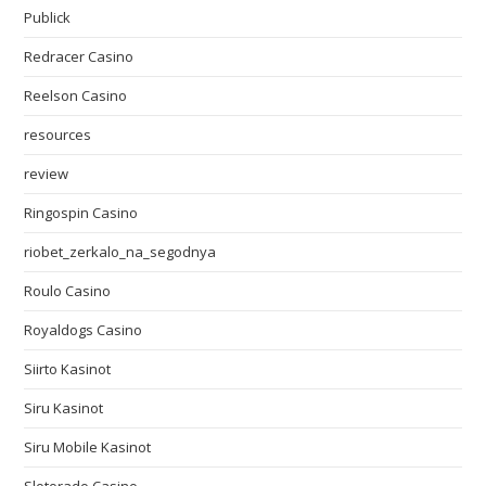
Publick
Redracer Casino
Reelson Casino
resources
review
Ringospin Casino
riobet_zerkalo_na_segodnya
Roulo Casino
Royaldogs Casino
Siirto Kasinot
Siru Kasinot
Siru Mobile Kasinot