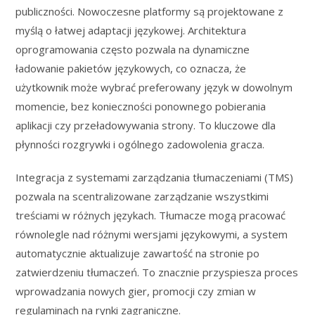
publiczności. Nowoczesne platformy są projektowane z
myślą o łatwej adaptacji językowej. Architektura
oprogramowania często pozwala na dynamiczne
ładowanie pakietów językowych, co oznacza, że
użytkownik może wybrać preferowany język w dowolnym
momencie, bez konieczności ponownego pobierania
aplikacji czy przeładowywania strony. To kluczowe dla
płynności rozgrywki i ogólnego zadowolenia gracza.
Integracja z systemami zarządzania tłumaczeniami (TMS)
pozwala na scentralizowane zarządzanie wszystkimi
treściami w różnych językach. Tłumacze mogą pracować
równolegle nad różnymi wersjami językowymi, a system
automatycznie aktualizuje zawartość na stronie po
zatwierdzeniu tłumaczeń. To znacznie przyspiesza proces
wprowadzania nowych gier, promocji czy zmian w
regulaminach na rynki zagraniczne.