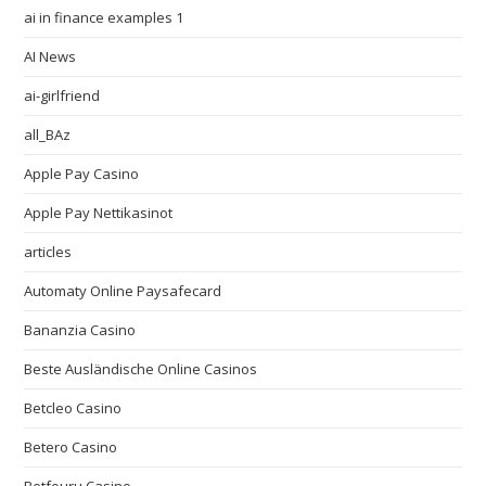
ai in finance examples 1
AI News
ai-girlfriend
all_BAz
Apple Pay Casino
Apple Pay Nettikasinot
articles
Automaty Online Paysafecard
Bananzia Casino
Beste Ausländische Online Casinos
Betcleo Casino
Betero Casino