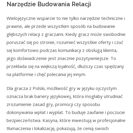
Narzędzie Budowania Relacji
Wielojęzyczne wsparcie to nie tylko narzędzie techniczne i
prawne, ale przede wszystkim sposób na budowanie
głębszych relacji z graczami. Kiedy gracz może swobodnie
poruszać się po stronie, rozumieć wszystkie oferty i czuć
się komfortowo podczas komunikacji z obsługą klienta,
jego doświadczenie jest znacznie pozytywniejsze. To
przekłada się na większą lojalność, dłuższy czas spędzany
na platformie i chęć polecania jej innym.
Dla gracza z Polski, możliwość gry w języku ojczystym
oznacza brak bariery językowej, która mogłaby utrudniać
zrozumienie zasad gry, promocji czy sposobu
dokonywania wpłat i wypłat. To buduje zaufanie i poczucie
bezpieczeństwa. Kasyna, które inwestują w profesjonalne
tłumaczenia i lokalizację, pokazują, że cenią swoich