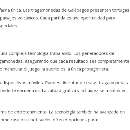
u fauna única. Las tragamonedas de Galápagos presentan tortugas
 paisajes volcánicos. Cada partida es una oportunidad para
speciales.
 una compleja tecnología trabajando. Los generadores de
ragamonedas, asegurando que cada resultado sea completamente
 manipular el juego; la suerte es la única protagonista.
a dispositivos móviles. Puedes disfrutar de estas tragamonedas
ónde te encuentres. La calidad gráfica y la fluidez se mantienen,
.
rma de entretenimiento. La tecnología también ha avanzado en
omo casino nikibet suelen ofrecer opciones para: