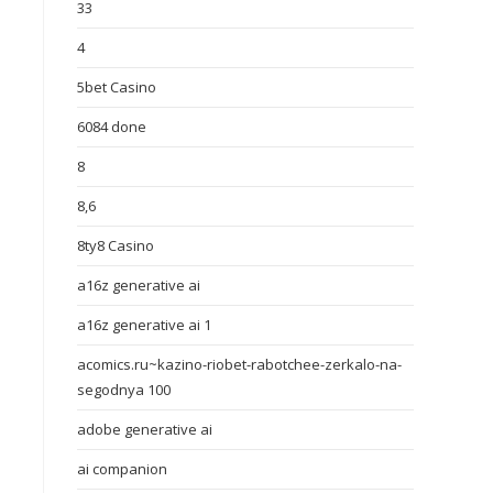
33
4
5bet Casino
6084 done
8
8,6
8ty8 Casino
a16z generative ai
a16z generative ai 1
acomics.ru~kazino-riobet-rabotchee-zerkalo-na-
segodnya 100
adobe generative ai
ai companion