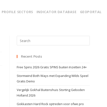
PROFILE SECTORS
INDICATOR DATABASE
GEOPORTAL
Recent Posts
Free Spins 2026 Gratis SPINS buiten Inzetten 24+
Stormwind Both Ways met Expanding Wilds Speel
Gratis Demo
Vergelijk Gokhal Buitenshuis Storting Geboden
Holland 2026
Gokkasten Hard Rock optreden voor ofwe pro