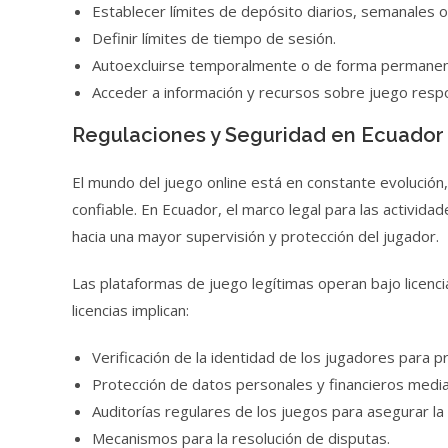
Establecer límites de depósito diarios, semanales 
Definir límites de tiempo de sesión.
Autoexcluirse temporalmente o de forma permanent
Acceder a información y recursos sobre juego resp
Regulaciones y Seguridad en Ecuador
El mundo del juego online está en constante evolución
confiable. En Ecuador, el marco legal para las actividad
hacia una mayor supervisión y protección del jugador.
Las plataformas de juego legítimas operan bajo licenci
licencias implican:
Verificación de la identidad de los jugadores para 
Protección de datos personales y financieros media
Auditorías regulares de los juegos para asegurar la
Mecanismos para la resolución de disputas.