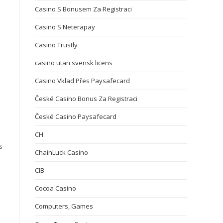
Casino S Bonusem Za Registraci
Casino S Neterapay
Casino Trustly
casino utan svensk licens
Casino Vklad Přes Paysafecard
České Casino Bonus Za Registraci
České Casino Paysafecard
CH
s
ChainLuck Casino
CIB
Cocoa Casino
Computers, Games