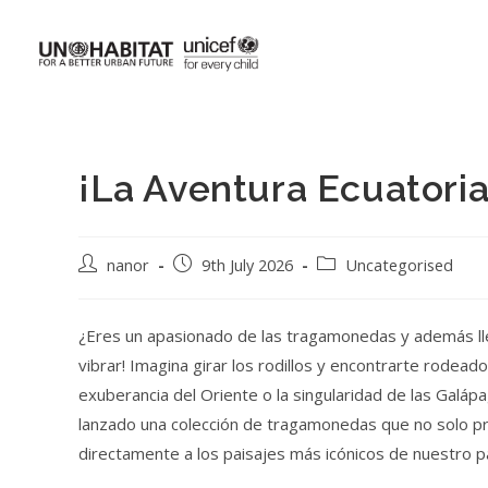
¡La Aventura Ecuatoria
nanor
9th July 2026
Uncategorised
¿Eres un apasionado de las tragamonedas y además lle
vibrar! Imagina girar los rodillos y encontrarte rodeado
exuberancia del Oriente o la singularidad de las Galáp
lanzado una colección de tragamonedas que no solo pr
directamente a los paisajes más icónicos de nuestro pa