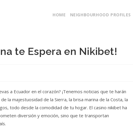
HOME
NEIGHBOURHOOD PROFILES
na te Espera en Nikibet!
vas a Ecuador en el corazón? ¡Tenemos noticias que te harán
 de la majestuosidad de la Sierra, la brisa marina de la Costa, la
agos, todo desde la comodidad de tu hogar. El casino nikibet ha
ometen diversión y emoción, sino que te transportan
ís.