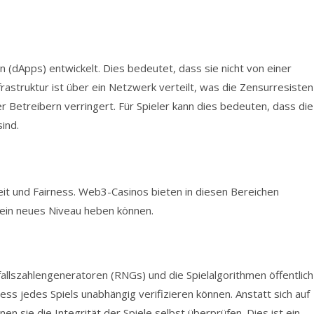
dApps) entwickelt. Dies bedeutet, dass sie nicht von einer
frastruktur ist über ein Netzwerk verteilt, was die Zensurresiste
r Betreibern verringert. Für Spieler kann dies bedeuten, dass die
sind.
heit und Fairness. Web3-Casinos bieten in diesen Bereichen
f ein neues Niveau heben können.
fallszahlengeneratoren (RNGs) und die Spielalgorithmen öffentlich
ess jedes Spiels unabhängig verifizieren können. Anstatt sich auf
n sie die Integrität der Spiele selbst überprüfen. Dies ist ein