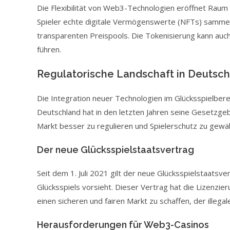
Die Flexibilität von Web3-Technologien eröffnet Raum f
Spieler echte digitale Vermögenswerte (NFTs) sammel
transparenten Preispools. Die Tokenisierung kann au
führen.
Regulatorische Landschaft in Deutsc
Die Integration neuer Technologien im Glücksspielbere
Deutschland hat in den letzten Jahren seine Gesetzge
Markt besser zu regulieren und Spielerschutz zu gewäh
Der neue Glücksspielstaatsvertrag
Seit dem 1. Juli 2021 gilt der neue Glücksspielstaatsv
Glücksspiels vorsieht. Dieser Vertrag hat die Lizenzier
einen sicheren und fairen Markt zu schaffen, der illeg
Herausforderungen für Web3-Casinos