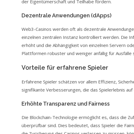
der Eigentümerschaft und Teilhabe fördern.
Dezentrale Anwendungen (dApps)
Web3-Casinos werden oft als dezentrale Anwendungen (
einzelnen zentralen Instanz kontrolliert werden. Die In
erhöht und die Abhängigkeit von einzelnen Servern ode
Plattformen robuster und weniger anfällig für Ausfälle 
Vorteile für erfahrene Spieler
Erfahrene Spieler schätzen vor allem Effizienz, Sicher
signifikante Verbesserungen, die das Spielerlebnis au
Erhöhte Transparenz und Fairness
Die Blockchain-Technologie ermöglicht es, dass die Zu
überprüfbar sind. Dies bedeutet, dass Spieler die Fairn
die Zusicherung des Casinos verlassen zu müssen, könne