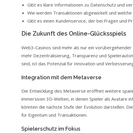
Gibt es klare Informationen zu Datenschutz und v
Wie werden Transaktionen abgewickelt und welche
Gibt es einen Kundenservice, der bei Fragen und Pr
Die Zukunft des Online-Glücksspiels
Web3-Casinos sind mehr als nur ein vorübergehender T
mehr Dezentralisierung, Transparenz und Spielerauto
sind, ist das Potenzial für Innovation und Verbesseru
Integration mit dem Metaverse
Die Entwicklung des Metaverse eröffnet weitere spann
immersiven 3D-Welten, in denen Spieler als Avatare i
könnten die nächste Stufe der Evolution darstellen. Di
für Eigentum und Transaktionen.
Spielerschutz im Fokus