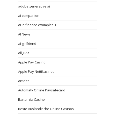
adobe generative ai
ai companion
ai in finance examples 1
AI News
ai-girlfriend
all_BAz
Apple Pay Casino
Apple Pay Nettikasinot
articles
Automaty Online Paysafecard
Bananzia Casino
Beste Ausländische Online Casinos