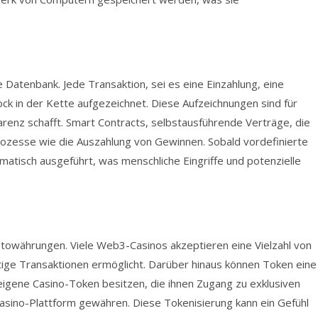
e Datenbank. Jede Transaktion, sei es eine Einzahlung, eine
ock in der Kette aufgezeichnet. Diese Aufzeichnungen sind für
renz schafft. Smart Contracts, selbstausführende Verträge, die
Prozesse wie die Auszahlung von Gewinnen. Sobald vordefinierte
matisch ausgeführt, was menschliche Eingriffe und potenzielle
ptowährungen. Viele Web3-Casinos akzeptieren eine Vielzahl von
tige Transaktionen ermöglicht. Darüber hinaus können Token eine
 eigene Casino-Token besitzen, die ihnen Zugang zu exklusiven
Casino-Plattform gewähren. Diese Tokenisierung kann ein Gefühl