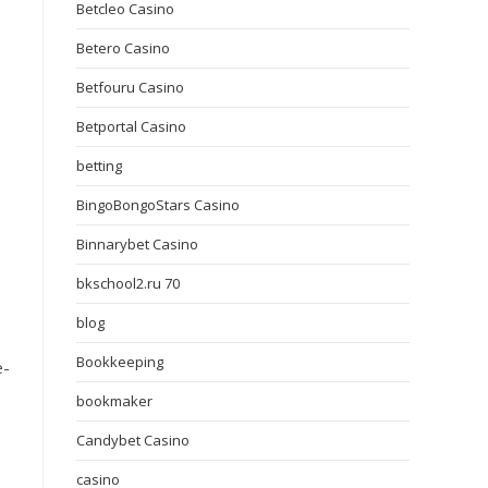
Betcleo Casino
Betero Casino
Betfouru Casino
Betportal Casino
betting
BingoBongoStars Casino
Binnarybet Casino
bkschool2.ru 70
blog
Bookkeeping
e-
bookmaker
Candybet Casino
casino