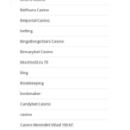
Betfouru Casino
Betportal Casino
betting
BingoBongoStars Casino
Binnarybet Casino
bkschool2.ru 70
blog
Bookkeeping
bookmaker
Candybet Casino
casino
Casino Minimální Vklad 100 Kč