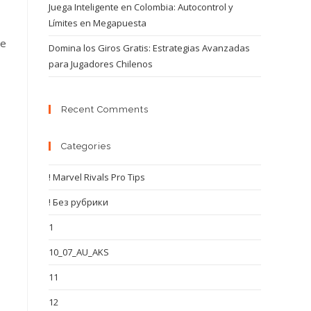
Juega Inteligente en Colombia: Autocontrol y
Límites en Megapuesta
de
Domina los Giros Gratis: Estrategias Avanzadas
para Jugadores Chilenos
Recent Comments
Categories
! Marvel Rivals Pro Tips
! Без рубрики
1
10_07_AU_AKS
11
12