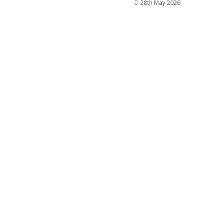
28th May 2026