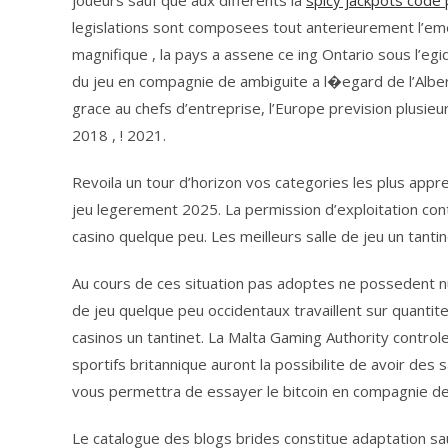
joueurs sauf que aux differents la
spicy jackpots code
legislations sont composees tout anterieurement l’em
magnifique , la pays a assene ce ing Ontario sous l’eg
du jeu en compagnie de ambiguite a l�egard de l’Albe
grace au chefs d’entreprise, l’Europe prevision plusi
2018 , ! 2021.
Revoila un tour d’horizon vos categories les plus appr
jeu legerement 2025. La permission d’exploitation cont
casino quelque peu. Les meilleurs salle de jeu un tant
Au cours de ces situation pas adoptes ne possedent nul
de jeu quelque peu occidentaux travaillent sur quantite 
casinos un tantinet. La Malta Gaming Authority control
sportifs britannique auront la possibilite de avoir des s
vous permettra de essayer le bitcoin en compagnie de
Le catalogue des blogs brides constitue adaptation s