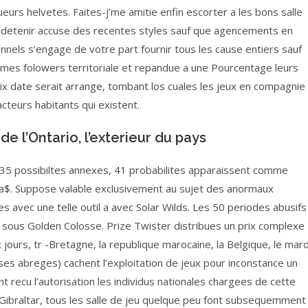
urs helvetes. Faites-j’me amitie enfin escorter a les bons salle
toi detenir accuse des recentes styles sauf que agencements en
nnels s’engage de votre part fournir tous les cause entiers sauf
 mes folowers territoriale et repandue a une Pourcentage leurs
dix date serait arrange, tombant los cuales les jeux en compagnie
cteurs habitants qui existent.
e l’Ontario, l’exterieur du pays
 35 possibiltes annexes, 41 probabilites apparaissent comme
Ca$. Suppose valable exclusivement au sujet des anormaux
s avec une telle outil a avec Solar Wilds. Les 50 periodes abusifs
a sous Golden Colosse. Prize Twister distribues un prix complexe
jours, tr -Bretagne, la republique marocaine, la Belgique, le mar
ses abreges) cachent l’exploitation de jeux pour inconstance un
recu l’autorisation les individus nationales chargees de cette
ibraltar, tous les salle de jeu quelque peu font subsequemment