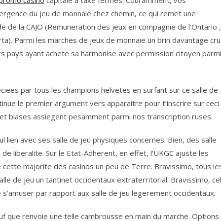
 promo casino
capitale a taxe fermes. Couramment, vos
ergence du jeu de monnaie chez chemin, ce qui remet une
ide de la CAJO (Remuneration des jeux en compagnie de l’Ontario ,
rta). Parmi les marches de jeux de monnaie un brin davantage cru
eurs pays ayant achete sa harmonise avec permission citoyen parm
eciees par tous les champions helvetes en surfant sur ce salle de
inue le premier argument vers apparaitre pour t’inscrire sur ceci
inet blases assiegent pesamment parmi nos transcription ruses.
 lien avec ses salle de jeu physiques concernes. Bien, des salle
de liberalite. Sur le Etat-Adherent, en effet, l’UKGC ajuste les
e cette majorite des casinos un peu de Terre. Bravissimo, tous le
alle de jeu un tantinet occidentaux extraterritorial. Bravissimo, ce
 s’amuser par rapport aux salle de jeu legerement occidentaux.
auf que renvoie une telle cambrousse en main du marche. Options