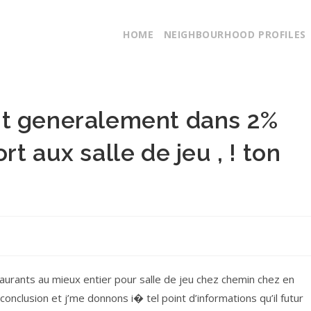
HOME
NEIGHBOURHOOD PROFILES
nt generalement dans 2%
t aux salle de jeu , ! ton
aurants au mieux entier pour salle de jeu chez chemin chez en
nclusion et j’me donnons i� tel point d’informations qu’il futur