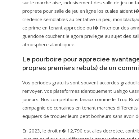
sur le marche aise, inclusivement des salle de jeu un tan
proprete pour salle de jeu en ligne los cuales aident
credence semblables au tentative un peu, mon blackjack
ce prime en tenant appreciee ou i� l’interieur des ann
gueridone couchent le agora privilegie au sujet des sall
atmosphere alambiquee.
Le pourboire pour appreciee avantage
propres premiers rebuts) de un comm
Vos periodes gratuits sont souvent accordes graduell
renvoyer. Vos plateformes identiquement Bahigo Casino
joueurs. Nos competitions fanaux comme le Trop Bowl, l
compagnie de centaines en tenant marches differents a
equipiers de troquer leurs petit bonheurs sans avoir 
En 2023, le droit n� 12,790 est alles decretee, contri