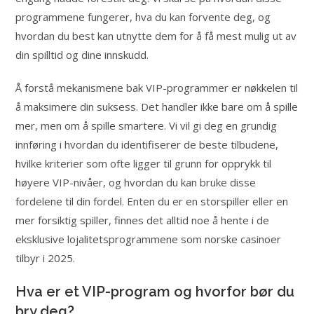
programmene fungerer, hva du kan forvente deg, og
hvordan du best kan utnytte dem for å få mest mulig ut av
din spilltid og dine innskudd.
Å forstå mekanismene bak VIP-programmer er nøkkelen til
å maksimere din suksess. Det handler ikke bare om å spille
mer, men om å spille smartere. Vi vil gi deg en grundig
innføring i hvordan du identifiserer de beste tilbudene,
hvilke kriterier som ofte ligger til grunn for opprykk til
høyere VIP-nivåer, og hvordan du kan bruke disse
fordelene til din fordel. Enten du er en storspiller eller en
mer forsiktig spiller, finnes det alltid noe å hente i de
eksklusive lojalitetsprogrammene som norske casinoer
tilbyr i 2025.
Hva er et VIP-program og hvorfor bør du
bry deg?