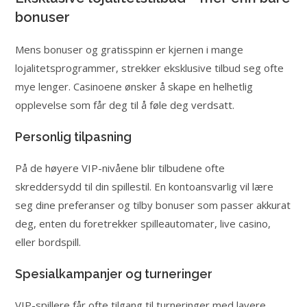
bonuser
Mens bonuser og gratisspinn er kjernen i mange
lojalitetsprogrammer, strekker eksklusive tilbud seg ofte
mye lenger. Casinoene ønsker å skape en helhetlig
opplevelse som får deg til å føle deg verdsatt.
Personlig tilpasning
På de høyere VIP-nivåene blir tilbudene ofte
skreddersydd til din spillestil. En kontoansvarlig vil lære
seg dine preferanser og tilby bonuser som passer akkurat
deg, enten du foretrekker spilleautomater, live casino,
eller bordspill.
Spesialkampanjer og turneringer
VIP-spillere får ofte tilgang til turneringer med lavere