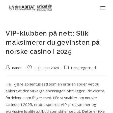
VIP-klubben på nett: Slik
maksimerer du gevinsten på
norske casino i 2025
nanor
11th June 2026
Uncategorised
Hei, kjære spillentusiast! Som en erfaren spiller vet du
sikkert at den virkelige spenningen ofte ligger i de ekstra
fordelene som følger med. Når vi snakker om norske
casinoer i 2025, er det spesielt VIP-programmer og
eksklusive lojalitetstilbud som skiller seg ut. Dette er ikke