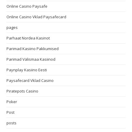
Online Casino Paysafe
Online Casino Vklad Paysafecard
pages
Parhaat Nordea Kasinot
Parimad Kasiino Pakkumised
Parimad Välismaa Kasiinod
Paynplay Kasiino Eesti
Paysafecard Vklad Casino
Piratepots Casino
Poker
Post
posts