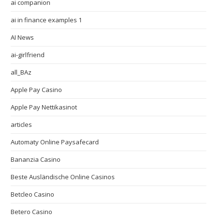
ai companion
ai in finance examples 1
AI News
ai-girlfriend
all_BAz
Apple Pay Casino
Apple Pay Nettikasinot
articles
Automaty Online Paysafecard
Bananzia Casino
Beste Ausländische Online Casinos
Betcleo Casino
Betero Casino