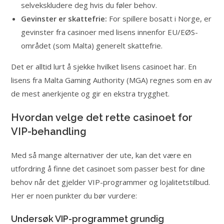
selvekskludere deg hvis du føler behov.
Gevinster er skattefrie:
For spillere bosatt i Norge, er
gevinster fra casinoer med lisens innenfor EU/EØS-
området (som Malta) generelt skattefrie.
Det er alltid lurt å sjekke hvilket lisens casinoet har. En
lisens fra Malta Gaming Authority (MGA) regnes som en av
de mest anerkjente og gir en ekstra trygghet.
Hvordan velge det rette casinoet for
VIP-behandling
Med så mange alternativer der ute, kan det være en
utfordring å finne det casinoet som passer best for dine
behov når det gjelder VIP-programmer og lojalitetstilbud.
Her er noen punkter du bør vurdere:
Undersøk VIP-programmet grundig