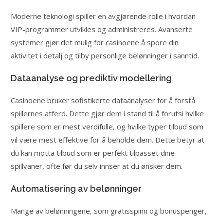
Moderne teknologi spiller en avgjørende rolle i hvordan
VIP-programmer utvikles og administreres. Avanserte
systemer gjør det mulig for casinoene å spore din
aktivitet i detalj og tilby personlige belønninger i sanntid.
Dataanalyse og prediktiv modellering
Casinoene bruker sofistikerte dataanalyser for å forstå
spillernes atferd. Dette gjør dem i stand til å forutsi hvilke
spillere som er mest verdifulle, og hvilke typer tilbud som
vil være mest effektive for å beholde dem. Dette betyr at
du kan motta tilbud som er perfekt tilpasset dine
spillvaner, ofte før du selv innser at du ønsker dem.
Automatisering av belønninger
Mange av belønningene, som gratisspinn og bonuspenger,