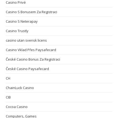
Casino Privé
Casino S Bonusem Za Registraci
Casino S Neterapay
Casino Trustly
casino utan svensk licens
Casino Vklad Přes Paysafecard
České Casino Bonus Za Registraci
České Casino Paysafecard
CH
ChainLuck Casino
CIB
Cocoa Casino
Computers, Games