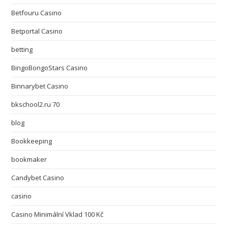
Betfouru Casino
Betportal Casino
betting
BingoBongoStars Casino
Binnarybet Casino
bkschool2.ru 70
blog
Bookkeeping
bookmaker
Candybet Casino
casino
Casino Minimální Vklad 100 Kč