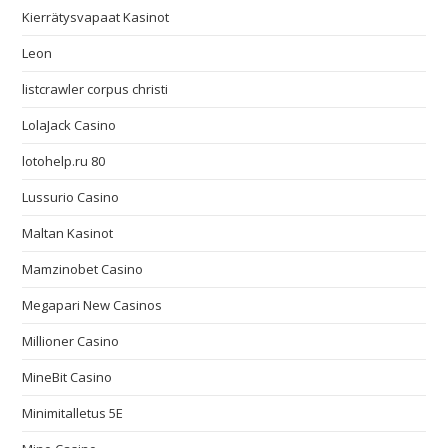
Kierrätysvapaat Kasinot
Leon
listcrawler corpus christi
LolaJack Casino
lotohelp.ru 80
Lussurio Casino
Maltan Kasinot
Mamzinobet Casino
Megapari New Casinos
Millioner Casino
MineBit Casino
Minimitalletus 5E