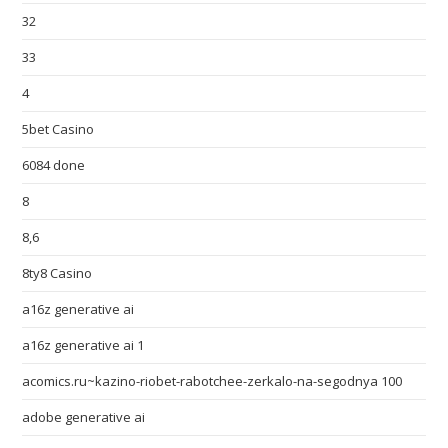
32
33
4
5bet Casino
6084 done
8
8,6
8ty8 Casino
a16z generative ai
a16z generative ai 1
acomics.ru~kazino-riobet-rabotchee-zerkalo-na-segodnya 100
adobe generative ai