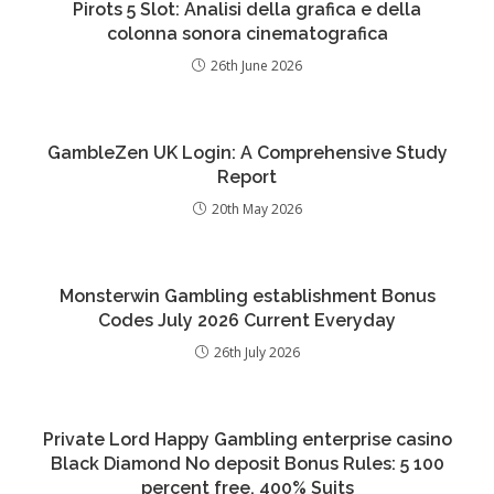
Pirots 5 Slot: Analisi della grafica e della
colonna sonora cinematografica
26th June 2026
GambleZen UK Login: A Comprehensive Study
Report
20th May 2026
Monsterwin Gambling establishment Bonus
Codes July 2026 Current Everyday
26th July 2026
Private Lord Happy Gambling enterprise casino
Black Diamond No deposit Bonus Rules: 5 100
percent free, 400% Suits