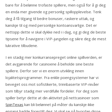
bare for å belønne trofaste spillere, men også for å gi deg
en enda mer givende og personlig spillopplevelse. Tenk
deg å få tilgang til bedre bonuser, raskere uttak, og
kanskje til og med personlige kontoansvarlige. Det er
nettopp dette vi skal dykke ned i i dag, og gi deg de beste
tipsene for å navigere i VIP-jungelen og sikre deg de mest
lukrative tilbudene.
I en stadig mer konkurransepreget online spillverden, er
det avgjørende for casinoene å beholde sine beste
spillere. Derfor ser vi en enorm utvikling innen
lojalitetsprogrammer. Fra enkle poengsystemer har vi
beveget oss mot sofistikerte, trinnbaserte VIP-nivåer
som tilbyr stadig mer verdifulle fordeler. For deg som
spiller betyr dette at din aktivitet på nettcasinoer som
SpinTexas
kan bli belønnet på måter du kanskje ikke
engang hadde forestilt deg. Vi skal se på hvordan disse