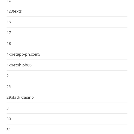
12
123texts
16
17
18
1xbetapp-ph.com5
1xbetph.ph66
2
25
29black Casino
3
30
31