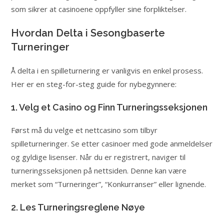
som sikrer at casinoene oppfyller sine forpliktelser.
Hvordan Delta i Sesongbaserte
Turneringer
Å delta i en spilleturnering er vanligvis en enkel prosess.
Her er en steg-for-steg guide for nybegynnere:
1. Velg et Casino og Finn Turneringsseksjonen
Først må du velge et nettcasino som tilbyr
spilleturneringer. Se etter casinoer med gode anmeldelser
og gyldige lisenser. Når du er registrert, naviger til
turneringsseksjonen på nettsiden. Denne kan være
merket som “Turneringer”, “Konkurranser” eller lignende.
2. Les Turneringsreglene Nøye