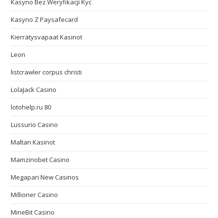
Kasyno Bez Weryfikacji Kyc
Kasyno Z Paysafecard
Kierrätysvapaat Kasinot
Leon
listcrawler corpus christi
LolaJack Casino
lotohelp.ru 80
Lussurio Casino
Maltan Kasinot
Mamzinobet Casino
Megapari New Casinos
Millioner Casino
MineBit Casino