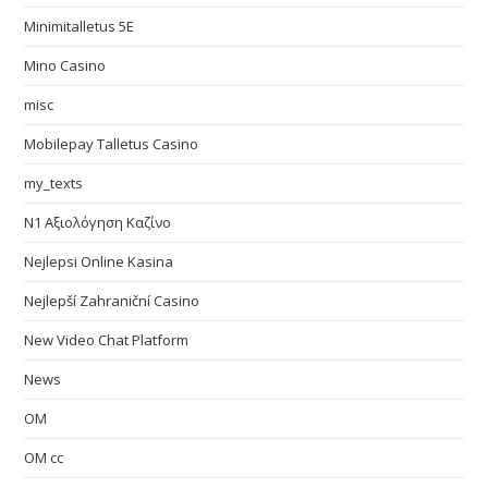
Minimitalletus 5E
Mino Casino
misc
Mobilepay Talletus Casino
my_texts
N1 Αξιολόγηση Καζίνο
Nejlepsi Online Kasina
Nejlepší Zahraniční Casino
New Video Chat Platform
News
OM
OM cc