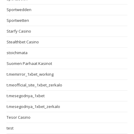
Sportwedden
Sportwetten
Starfy Casino
Stealthbet Casino
stoichimata
Suomen Parhaat Kasinot
t.memirror_1xbet_working
t.meofficial_site_1xbet_zerkalo
t.mesegodnya_1xbet
t.mesegodnya_1xbet_zerkalo
Tesor Casino
test