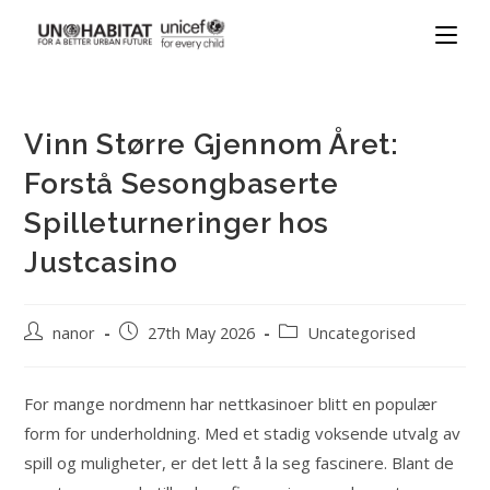
Vinn Større Gjennom Året:
Forstå Sesongbaserte
Spilleturneringer hos
Justcasino
nanor
27th May 2026
Uncategorised
For mange nordmenn har nettkasinoer blitt en populær
form for underholdning. Med et stadig voksende utvalg av
spill og muligheter, er det lett å la seg fascinere. Blant de