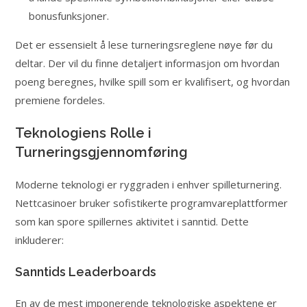
bonusfunksjoner.
Det er essensielt å lese turneringsreglene nøye før du
deltar. Der vil du finne detaljert informasjon om hvordan
poeng beregnes, hvilke spill som er kvalifisert, og hvordan
premiene fordeles.
Teknologiens Rolle i
Turneringsgjennomføring
Moderne teknologi er ryggraden i enhver spilleturnering.
Nettcasinoer bruker sofistikerte programvareplattformer
som kan spore spillernes aktivitet i sanntid. Dette
inkluderer:
Sanntids Leaderboards
En av de mest imponerende teknologiske aspektene er