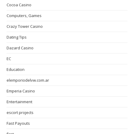
Cocoa Casino
Computers, Games
Crazy Tower Сasino
Dating Tips
Dazard Casino
EC
Education
elemporiodelvw.com.ar
Emperia Casino
Entertainment
escort projects
Fast Payouts