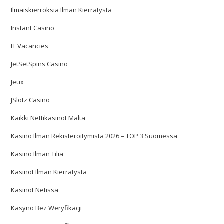
Ilmaiskierroksia Ilman Kierrätystä
Instant Casino
IT Vacancies
JetSetSpins Casino
Jeux
JSlotz Casino
Kaikki Nettikasinot Malta
Kasino Ilman Rekisteröitymistä 2026 – TOP 3 Suomessa
Kasino Ilman Tiliä
Kasinot Ilman Kierrätystä
Kasinot Netissä
Kasyno Bez Weryfikacji