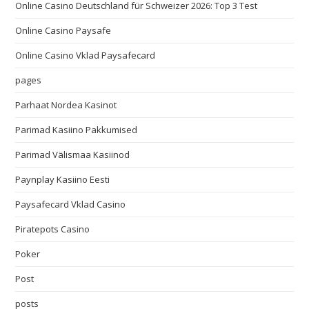
Online Casino Deutschland für Schweizer 2026: Top 3 Test
Online Casino Paysafe
Online Casino Vklad Paysafecard
pages
Parhaat Nordea Kasinot
Parimad Kasiino Pakkumised
Parimad Välismaa Kasiinod
Paynplay Kasiino Eesti
Paysafecard Vklad Casino
Piratepots Casino
Poker
Post
posts