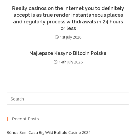
Really casinos on the internet you to definitely
accept is as true render instantaneous places
and regularly process withdrawals in 24 hours
or less
1st July 2026
Najlepsze Kasyno Bitcoin Polska
14th July 2026
Recent Posts
Bônus Sem Casa Big Wild Buffalo Casino 2024