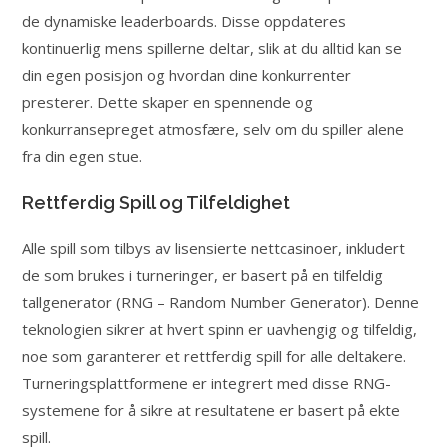
de dynamiske leaderboards. Disse oppdateres
kontinuerlig mens spillerne deltar, slik at du alltid kan se
din egen posisjon og hvordan dine konkurrenter
presterer. Dette skaper en spennende og
konkurransepreget atmosfære, selv om du spiller alene
fra din egen stue.
Rettferdig Spill og Tilfeldighet
Alle spill som tilbys av lisensierte nettcasinoer, inkludert
de som brukes i turneringer, er basert på en tilfeldig
tallgenerator (RNG – Random Number Generator). Denne
teknologien sikrer at hvert spinn er uavhengig og tilfeldig,
noe som garanterer et rettferdig spill for alle deltakere.
Turneringsplattformene er integrert med disse RNG-
systemene for å sikre at resultatene er basert på ekte
spill.