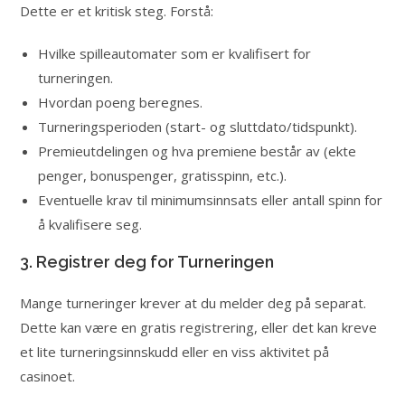
Dette er et kritisk steg. Forstå:
Hvilke spilleautomater som er kvalifisert for
turneringen.
Hvordan poeng beregnes.
Turneringsperioden (start- og sluttdato/tidspunkt).
Premieutdelingen og hva premiene består av (ekte
penger, bonuspenger, gratisspinn, etc.).
Eventuelle krav til minimumsinnsats eller antall spinn for
å kvalifisere seg.
3. Registrer deg for Turneringen
Mange turneringer krever at du melder deg på separat.
Dette kan være en gratis registrering, eller det kan kreve
et lite turneringsinnskudd eller en viss aktivitet på
casinoet.