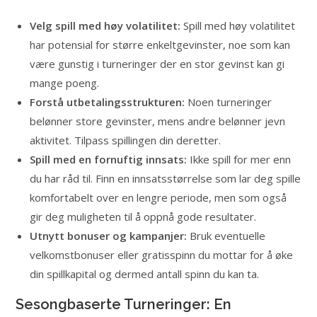
Velg spill med høy volatilitet:
Spill med høy volatilitet
har potensial for større enkeltgevinster, noe som kan
være gunstig i turneringer der en stor gevinst kan gi
mange poeng.
Forstå utbetalingsstrukturen:
Noen turneringer
belønner store gevinster, mens andre belønner jevn
aktivitet. Tilpass spillingen din deretter.
Spill med en fornuftig innsats:
Ikke spill for mer enn
du har råd til. Finn en innsatsstørrelse som lar deg spille
komfortabelt over en lengre periode, men som også
gir deg muligheten til å oppnå gode resultater.
Utnytt bonuser og kampanjer:
Bruk eventuelle
velkomstbonuser eller gratisspinn du mottar for å øke
din spillkapital og dermed antall spinn du kan ta.
Sesongbaserte Turneringer: En