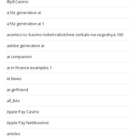
8ty8 Casino
a16z generative ai
a16z generative ai 1
acomics.ru~kazino-riobet-rabotchee-zerkalo-na-segodnya 100
adobe generative ai
ai companion
ai in finance examples 1
AI News
ai-girlfriend
all_BAz
Apple Pay Casino
Apple Pay Nettikasinot
articles