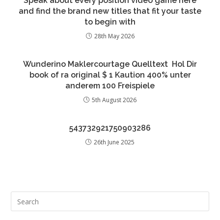
Speak about every position video game here
and find the brand new titles that fit your taste
to begin with
28th May 2026
Wunderino Maklercourtage Quelltext ️ Hol Dir
book of ra original $ 1 Kaution 400% unter
anderem 100 Freispiele
5th August 2026
543732921750903286
26th June 2025