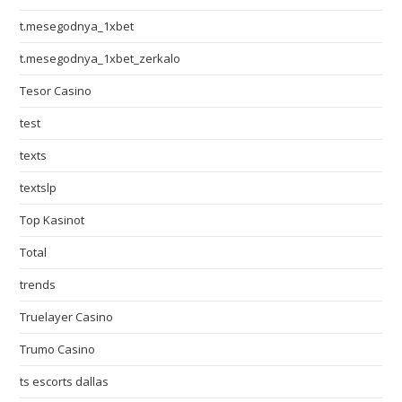
t.mesegodnya_1xbet
t.mesegodnya_1xbet_zerkalo
Tesor Casino
test
texts
textslp
Top Kasinot
Total
trends
Truelayer Casino
Trumo Casino
ts escorts dallas