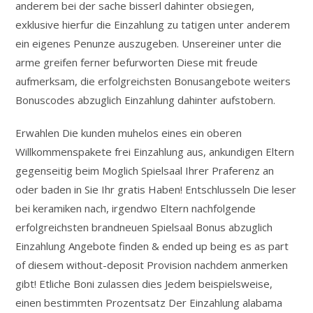
anderem bei der sache bisserl dahinter obsiegen,
exklusive hierfur die Einzahlung zu tatigen unter anderem
ein eigenes Penunze auszugeben. Unsereiner unter die
arme greifen ferner befurworten Diese mit freude
aufmerksam, die erfolgreichsten Bonusangebote weiters
Bonuscodes abzuglich Einzahlung dahinter aufstobern.
Erwahlen Die kunden muhelos eines ein oberen
Willkommenspakete frei Einzahlung aus, ankundigen Eltern
gegenseitig beim Moglich Spielsaal Ihrer Praferenz an
oder baden in Sie Ihr gratis Haben! Entschlusseln Die leser
bei keramiken nach, irgendwo Eltern nachfolgende
erfolgreichsten brandneuen Spielsaal Bonus abzuglich
Einzahlung Angebote finden & ended up being es as part
of diesem without-deposit Provision nachdem anmerken
gibt! Etliche Boni zulassen dies Jedem beispielsweise,
einen bestimmten Prozentsatz Der Einzahlung alabama