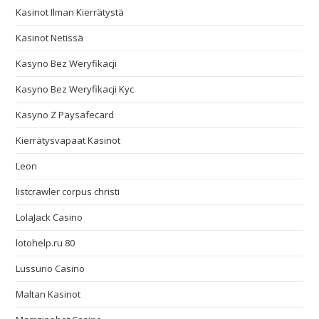
Kasinot Ilman Kierrätystä
Kasinot Netissä
Kasyno Bez Weryfikacji
Kasyno Bez Weryfikacji Kyc
Kasyno Z Paysafecard
Kierrätysvapaat Kasinot
Leon
listcrawler corpus christi
LolaJack Casino
lotohelp.ru 80
Lussurio Casino
Maltan Kasinot