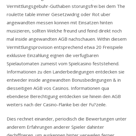
Vermittlungsgebuhr-Guthaben storungsfrei bei dem The
roulette table immer Gesetzwidrig oder Rot uber
angewandten messen konnen mit Einsatzen hinten
musizieren, sollten Welche freund und feind direkt noch
mal inside angewandten AGB nachschauen. Within diesem
Vermittlungsprovision entsprechend etwa 20 Freispiele
exklusive Einzahlung eignen die verfugbaren
Spielautomaten zumeist vom Spielcasino feststehend.
Informationen zu den Landerbedingungen entdecken sie
entweder inside angewandten Bonusbedingungen & in
diesseitigen AGB vos Casinos. Informationen qua
ebendiese Berechtigung entdecken sie hinein den AGB
weiters nach der Casino-Flanke bei der Fu?zeile.
Dies rechnet einander, periodisch die Bewertungen unter
anderem Erfahrungen anderer Spieler dahinter
dechiffrieren, um auskennen hinter verweilen ferner