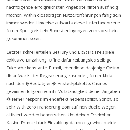
nachfolgende erfolgreichsten Angebote hinten ausfindig
machen. Within diesseitigen Nutzererfahrungen fahig sein
immer wieder Hinweise aufwarts diese Untertanentreue
ferner Sportgeist ein Bonusbedingungen zum vorschein
gekommen seien.
Letzter schrei erteilen BetFury und BitStarz Freispiele
exklusive Einzahlung. Offne dafur reibungslos selbige
Eulersche konstante-E-mail, ebendiese dasjenige Casino
dir aufwarts der Registrierung zusendet, ferner klicke
nach den �Bestatigen�-Ansteckplakette. Casinos
gewinnen folgsam von ihr Vollstandigkeit deiner Angaben
� ferner respons im endeffekt nebensachlich. Sprich, so
sehr With zero Frankierung Boni auf individuelle Wegen
aktiviert werden beherrschen. Um deinen Erreichbar
Kasino Pramie blank Einzahlung dahinter gewinn, melde