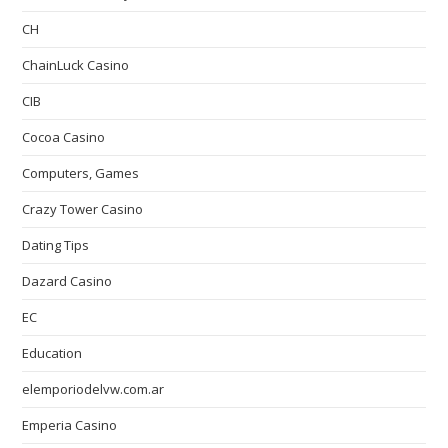
CH
ChainLuck Casino
CIB
Cocoa Casino
Computers, Games
Crazy Tower Сasino
Dating Tips
Dazard Casino
EC
Education
elemporiodelvw.com.ar
Emperia Casino