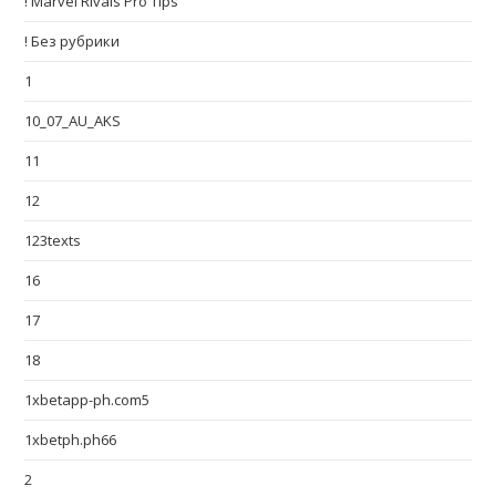
! Marvel Rivals Pro Tips
! Без рубрики
1
10_07_AU_AKS
11
12
123texts
16
17
18
1xbetapp-ph.com5
1xbetph.ph66
2