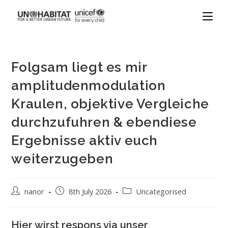
Folgsam liegt es mir
amplitudenmodulation
Kraulen, objektive Vergleiche
durchzufuhren & ebendiese
Ergebnisse aktiv euch
weiterzugeben
nanor
8th July 2026
Uncategorised
Hier wirst respons via unser