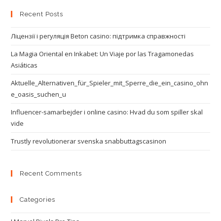
Recent Posts
Ліцензії і регуляція Beton casino: підтримка справжності
La Magia Oriental en Inkabet: Un Viaje por las Tragamonedas
Asiáticas
Aktuelle_Alternativen_für_Spieler_mit_Sperre_die_ein_casino_ohn
e_oasis_suchen_u
Influencer-samarbejder i online casino: Hvad du som spiller skal
vide
Trustly revolutionerar svenska snabbuttagscasinon
Recent Comments
Categories