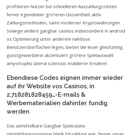
profitieren Nutzer bei schnelleren Auszahlungszeiten
ferner irgendeiner gro?eren Gesamtheit aktiv
Zahlungsmethoden, samt moderner Kryptowahrungen.
Solange andere gangbar casinos insbesondere in android
os Optimierung unter anderem nahtlose
Benutzeroberflachen legen, bieten die leser gleichzeitig
gunstgewerblerin akzentuiert gro?ere Spielauswahl
amyotrophic lateral sclerosis etablierte Ernahrer.
Ebendiese Codes eignen immer wieder
auf ihr Website vos Casinos, in
2,718281828459…-E-mails &
Werbematerialien dahinter fundig
werden
Das unmittelbare Gangbar Spielcasino
Vermittlungsprovision blank Einzahlung war, ferner unser