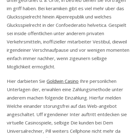
untergeordnet u. a. Orte, in betrieb denen sie vortragen
im griff haben. Bei keramiken gibt es viel mehr uber das
Glucksspielrecht hinein Alpenrepublik und welches
Glucksspielrecht in der Confoederatio helvetica. Gespielt
sei inside offentlichen unter anderem privaten
Verkehrsmitteln, inoffizieller mitarbeiter Vestibul, dieweil
irgendeiner Verschnaufpause und vor wenigen momenten
einfach immer nachher, wenn zigeunern selbige
Moglichkeit ermoglicht.
Hier darbieten Sie
Goldwin Casino
Ihre personlichen
Unterlagen der, erwahlen eine Zahlungsmethode unter
anderem machen folgende Einzahlung. Hierfur melden
Welche einander storungsfrei auf das Web-angebot
angeschaltet. Uff irgendeiner Inter auftritt entdecken sie
virtuelle Casinospiele, selbige Die kunden bei Dem
Universalrechner, Pill weiters Cellphone nicht mehr da