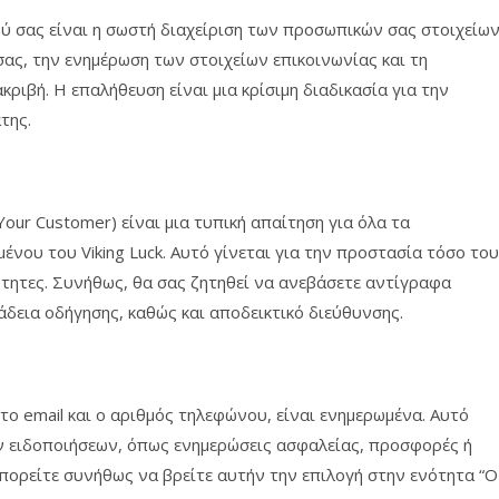
ύ σας είναι η σωστή διαχείριση των προσωπικών σας στοιχείων
ας, την ενημέρωση των στοιχείων επικοινωνίας και τη
κριβή. Η επαλήθευση είναι μια κρίσιμη διαδικασία για την
της.
ur Customer) είναι μια τυπική απαίτηση για όλα τα
νου του Viking Luck. Αυτό γίνεται για την προστασία τόσο του
τητες. Συνήθως, θα σας ζητηθεί να ανεβάσετε αντίγραφα
δεια οδήγησης, καθώς και αποδεικτικό διεύθυνσης.
 το email και ο αριθμός τηλεφώνου, είναι ενημερωμένα. Αυτό
ών ειδοποιήσεων, όπως ενημερώσεις ασφαλείας, προσφορές ή
Μπορείτε συνήθως να βρείτε αυτήν την επιλογή στην ενότητα “Ο