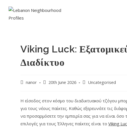
Viking Luck: Εξατομικε
Διαδίκτυο
nanor
20th June 2026
Uncategorised
Η είσοδος στον κόσμο του διαδικτυακού τζόγου μπορ
για τους νέους παίκτες. Καθώς εξερευνάτε τις διάφ
να προσαρμόσετε την εμπειρία σας για να είναι όσο 
επιλογές για τους Έλληνες παίκτες είναι το
Viking Lu