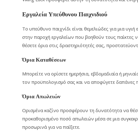
Εργαλεία Υπεύθυνου Παιχνιδιού
Το υπεύθυνο παιχνίδι είναι θεμελιώδες για μια υγιή 
στην παροχή εργαλείων που βοηθούν τους παίκτες να
θέσετε όρια στις δραστηριότητές σας, προστατεύοντ
Όρια Καταθέσεων
Μπορείτε να ορίσετε ημερήσια, εβδομαδιαία ή μηνιαία
τον προϋπολογισμό σας και να αποφύγετε δαπάνες 
Όρια Απωλειών
Ορισμένα καζίνο προσφέρουν τη δυνατότητα να θέσετ
προκαθορισμένο ποσό απωλειών μέσα σε μια συγκεκρι
προσωρινά για να παίξετε.