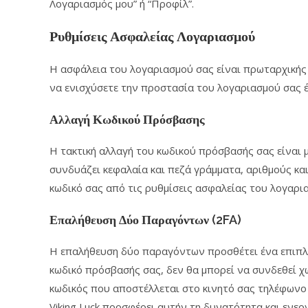
Λογαριασμός μου” ή “Προφίλ”.
Ρυθμίσεις Ασφαλείας Λογαριασμού
Η ασφάλεια του λογαριασμού σας είναι πρωταρχικής 
να ενισχύσετε την προστασία του λογαριασμού σας 
Αλλαγή Κωδικού Πρόσβασης
Η τακτική αλλαγή του κωδικού πρόσβασής σας είναι μ
συνδυάζει κεφαλαία και πεζά γράμματα, αριθμούς και 
κωδικό σας από τις ρυθμίσεις ασφαλείας του λογαρι
Επαλήθευση Δύο Παραγόντων (2FA)
Η επαλήθευση δύο παραγόντων προσθέτει ένα επιπλέ
κωδικό πρόσβασής σας, δεν θα μπορεί να συνδεθεί χ
κωδικός που αποστέλλεται στο κινητό σας τηλέφωνο 
Viking Luck προσφέρει αυτήν τη δυνατότητα και ενερ