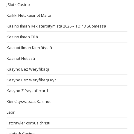
JSlotz Casino
Kaikki Nettikasinot Malta
Kasino Ilman Rekisteröitymistä 2026 – TOP 3 Suomessa
Kasino Ilman Tiliä
Kasinot Ilman Kierrätystä
Kasinot Netissä
Kasyno Bez Weryfikacji
Kasyno Bez Weryfikacji Kyc
Kasyno Z Paysafecard
Kierrätysvapaat Kasinot
Leon
listcrawler corpus christi
LolaJack Casino