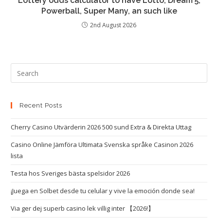
Lottery odds calculator to have Lotto, Dream 5,
Powerball, Super Many, an such like
2nd August 2026
Recent Posts
Cherry Casino Utvärderin 2026 500 sund Extra & Direkta Uttag
Casino Online Jämföra Ultimata Svenska språke Casinon 2026 ️
lista
Testa hos Sveriges bästa spelsidor 2026
¡Juega en Solbet desde tu celular y vive la emoción donde sea!
Via ger dej superb casino lek villig inter 【2026!】