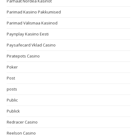
Parhaat Nordea Kasinot
Parimad Kasiino Pakkumised
Parimad Välismaa Kasiinod
Paynplay Kasiino Eesti
Paysafecard Vklad Casino
Piratepots Casino
Poker
Post
posts
Public
Publick
Redracer Casino
Reelson Casino