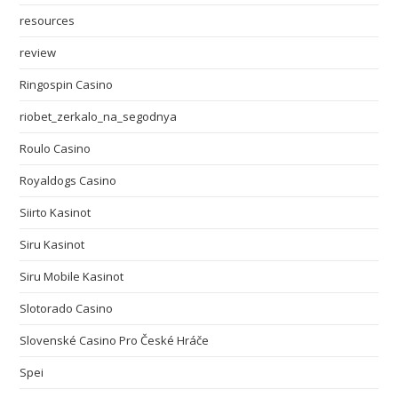
resources
review
Ringospin Casino
riobet_zerkalo_na_segodnya
Roulo Casino
Royaldogs Casino
Siirto Kasinot
Siru Kasinot
Siru Mobile Kasinot
Slotorado Casino
Slovenské Casino Pro České Hráče
Spei