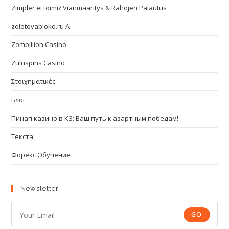
Zimpler ei toimi? Vianmääritys & Rahojen Palautus
zolotoyabloko.ru A
Zombillion Casino
Zuluspins Casino
Στοιχηματικές
Блог
Пинап казино в КЗ: Ваш путь к азартным победам!
Текста
Форекс Обучение
Newsletter
GO