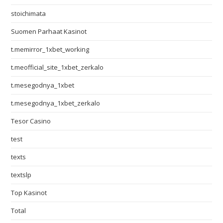
stoichimata
Suomen Parhaat Kasinot
t.memirror_1xbet_working
t.meofficial_site_1xbet_zerkalo
t.mesegodnya_1xbet
t.mesegodnya_1xbet_zerkalo
Tesor Casino
test
texts
textslp
Top Kasinot
Total