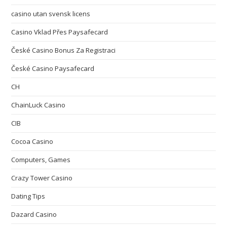
casino utan svensk licens
Casino Vklad Přes Paysafecard
České Casino Bonus Za Registraci
České Casino Paysafecard
CH
ChainLuck Casino
CIB
Cocoa Casino
Computers, Games
Crazy Tower Сasino
Dating Tips
Dazard Casino