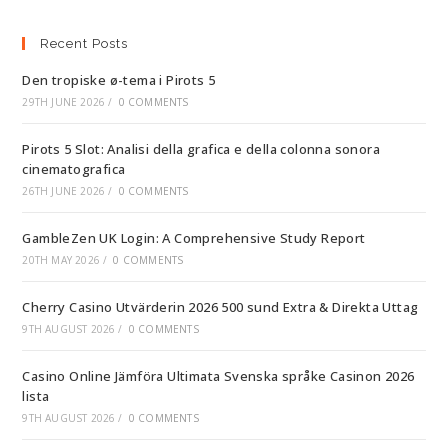
Recent Posts
Den tropiske ø-tema i Pirots 5
29TH JUNE 2026
/
0 COMMENTS
Pirots 5 Slot: Analisi della grafica e della colonna sonora
cinematografica
26TH JUNE 2026
/
0 COMMENTS
GambleZen UK Login: A Comprehensive Study Report
20TH MAY 2026
/
0 COMMENTS
Cherry Casino Utvärderin 2026 500 sund Extra & Direkta Uttag
9TH AUGUST 2026
/
0 COMMENTS
Casino Online Jämföra Ultimata Svenska språke Casinon 2026 ️
lista
9TH AUGUST 2026
/
0 COMMENTS