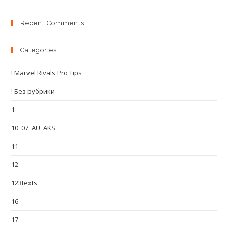
Recent Comments
Categories
! Marvel Rivals Pro Tips
! Без рубрики
1
10_07_AU_AKS
11
12
123texts
16
17