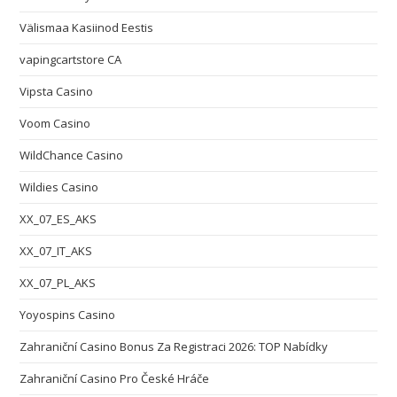
Välismaa Kasiinod Eestis
vapingcartstore CA
Vipsta Casino
Voom Casino
WildChance Casino
Wildies Casino
XX_07_ES_AKS
XX_07_IT_AKS
XX_07_PL_AKS
Yoyospins Casino
Zahraniční Casino Bonus Za Registraci 2026: TOP Nabídky
Zahraniční Casino Pro České Hráče