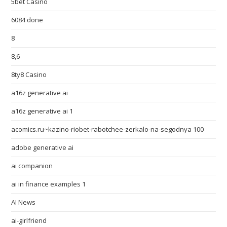
5bet Casino
6084 done
8
8,6
8ty8 Casino
a16z generative ai
a16z generative ai 1
acomics.ru~kazino-riobet-rabotchee-zerkalo-na-segodnya 100
adobe generative ai
ai companion
ai in finance examples 1
AI News
ai-girlfriend