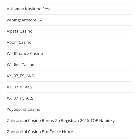
Välismaa Kasiinod Eestis
vapingcartstore CA
Vipsta Casino
Voom Casino
WildChance Casino
Wildies Casino
XX_07_ES_AKS
XX_07_IT_AKS
XX_07_PL_AKS
Yoyospins Casino
Zahraniční Casino Bonus Za Registraci 2026: TOP Nabídky
Zahraniční Casino Pro České Hráče