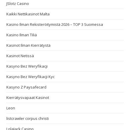
JSlotz Casino
Kaikki Nettikasinot Malta
Kasino Ilman Rekisteröitymistä 2026 – TOP 3 Suomessa
Kasino Ilman Tiliä
Kasinot Ilman Kierrätystä
Kasinot Netissä
Kasyno Bez Weryfikacji
Kasyno Bez Weryfikacji Kyc
Kasyno Z Paysafecard
Kierrätysvapaat Kasinot
Leon
listcrawler corpus christi
LolaJack Casino