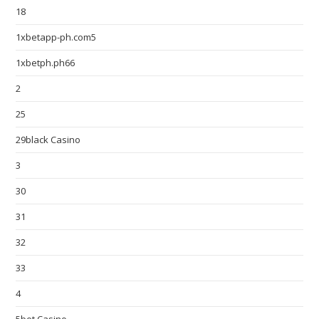
18
1xbetapp-ph.com5
1xbetph.ph66
2
25
29black Casino
3
30
31
32
33
4