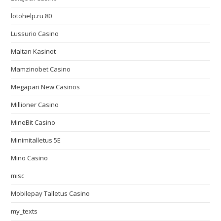
lotohelp.ru 80
Lussurio Casino
Maltan Kasinot
Mamzinobet Casino
Megapari New Casinos
Millioner Casino
MineBit Casino
Minimitalletus 5E
Mino Casino
misc
Mobilepay Talletus Casino
my_texts