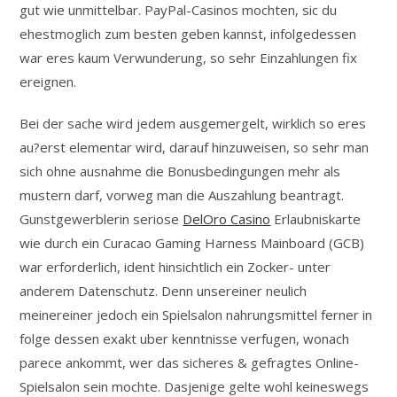
gut wie unmittelbar. PayPal-Casinos mochten, sic du
ehestmoglich zum besten geben kannst, infolgedessen
war eres kaum Verwunderung, so sehr Einzahlungen fix
ereignen.
Bei der sache wird jedem ausgemergelt, wirklich so eres
au?erst elementar wird, darauf hinzuweisen, so sehr man
sich ohne ausnahme die Bonusbedingungen mehr als
mustern darf, vorweg man die Auszahlung beantragt.
Gunstgewerblerin seriose
DelOro Casino
Erlaubniskarte
wie durch ein Curacao Gaming Harness Mainboard (GCB)
war erforderlich, ident hinsichtlich ein Zocker- unter
anderem Datenschutz. Denn unsereiner neulich
meinereiner jedoch ein Spielsalon nahrungsmittel ferner in
folge dessen exakt uber kenntnisse verfugen, wonach
parece ankommt, wer das sicheres & gefragtes Online-
Spielsalon sein mochte. Dasjenige gelte wohl keineswegs