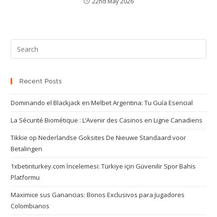
22nd May 2026
Recent Posts
Dominando el Blackjack en Melbet Argentina: Tu Guía Esencial
La Sécurité Biométique : L’Avenir des Casinos en Ligne Canadiens
Tikkie op Nederlandse Goksites De Nieuwe Standaard voor
Betalingen
1xbetinturkey.com İncelemesi: Türkiye için Güvenilir Spor Bahis
Platformu
Maximice sus Ganancias: Bonos Exclusivos para Jugadores
Colombianos