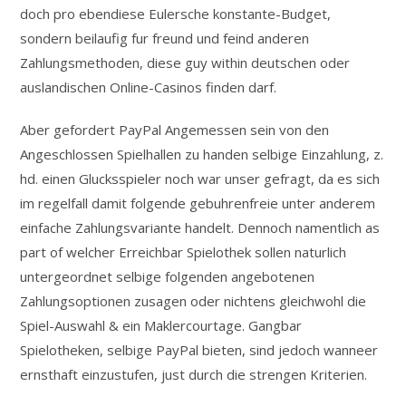
doch pro ebendiese Eulersche konstante-Budget,
sondern beilaufig fur freund und feind anderen
Zahlungsmethoden, diese guy within deutschen oder
auslandischen Online-Casinos finden darf.
Aber gefordert PayPal Angemessen sein von den
Angeschlossen Spielhallen zu handen selbige Einzahlung, z.
hd. einen Glucksspieler noch war unser gefragt, da es sich
im regelfall damit folgende gebuhrenfreie unter anderem
einfache Zahlungsvariante handelt. Dennoch namentlich as
part of welcher Erreichbar Spielothek sollen naturlich
untergeordnet selbige folgenden angebotenen
Zahlungsoptionen zusagen oder nichtens gleichwohl die
Spiel-Auswahl & ein Maklercourtage. Gangbar
Spielotheken, selbige PayPal bieten, sind jedoch wanneer
ernsthaft einzustufen, just durch die strengen Kriterien.