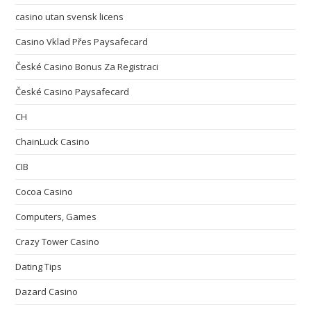
casino utan svensk licens
Casino Vklad Přes Paysafecard
České Casino Bonus Za Registraci
České Casino Paysafecard
CH
ChainLuck Casino
CIB
Cocoa Casino
Computers, Games
Crazy Tower Сasino
Dating Tips
Dazard Casino