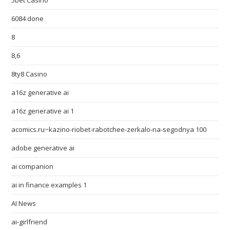
5bet Casino
6084 done
8
8,6
8ty8 Casino
a16z generative ai
a16z generative ai 1
acomics.ru~kazino-riobet-rabotchee-zerkalo-na-segodnya 100
adobe generative ai
ai companion
ai in finance examples 1
AI News
ai-girlfriend