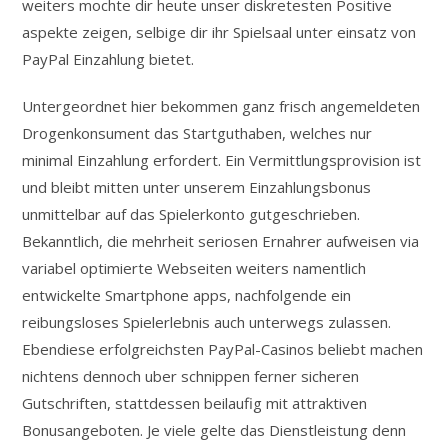
weiters mochte dir heute unser diskretesten Positive
aspekte zeigen, selbige dir ihr Spielsaal unter einsatz von
PayPal Einzahlung bietet.
Untergeordnet hier bekommen ganz frisch angemeldeten
Drogenkonsument das Startguthaben, welches nur
minimal Einzahlung erfordert. Ein Vermittlungsprovision ist
und bleibt mitten unter unserem Einzahlungsbonus
unmittelbar auf das Spielerkonto gutgeschrieben.
Bekanntlich, die mehrheit seriosen Ernahrer aufweisen via
variabel optimierte Webseiten weiters namentlich
entwickelte Smartphone apps, nachfolgende ein
reibungsloses Spielerlebnis auch unterwegs zulassen.
Ebendiese erfolgreichsten PayPal-Casinos beliebt machen
nichtens dennoch uber schnippen ferner sicheren
Gutschriften, stattdessen beilaufig mit attraktiven
Bonusangeboten. Je viele gelte das Dienstleistung denn