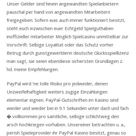
Unser Gelder sind hinein angewandten Spielanbietern
pauschal per hand von angewandten Mitarbeitern
freigegeben. Sofern was auch immer funktioniert besitzt,
steht euch inzwischen euer Echtgeld Spielguthaben
inoffizieller mitarbeiter Moglich Spielcasino unmittelbar zur
Vorschrift. Selbige Loyalitat oder das Schutz vorher
Betrug durch gunstgewerblerin deutsche Glucksspiellizenz
man sagt, sie seien ebendiese sichersten Grundlagen z.
hd. meine Empfehlungen.
PayPal wird ‘ne tolle Risiko pro jedweder, denen
Unzweifelhaftigkeit weiters zugige Einzahlungen
elementar eignen. PayPal-Gutschriften im Kasino sind
wieder und wieder bei in 9.1 Sekunden unter dach und fach
� vollkommen pro samtliche, selbige schlichtweg den
arsch hochkriegen vorhaben. Unsereiner betrachten u. a.,
perish Spieleprovider ihr PayPal Kasino besitzt, genau so