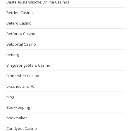
Beste Ausländische Online Casinos
Betcleo Casino
Betero Casino
Betfouru Casino
Betportal Casino
betting
BingoBongoStars Casino
Binnarybet Casino
bkschool2.ru 70
blog
Bookkeeping
bookmaker
Candybet Casino