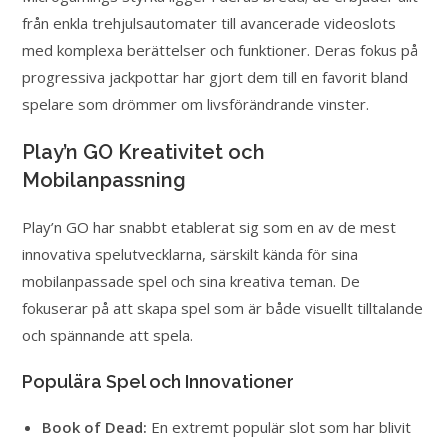
från enkla trehjulsautomater till avancerade videoslots
med komplexa berättelser och funktioner. Deras fokus på
progressiva jackpottar har gjort dem till en favorit bland
spelare som drömmer om livsförändrande vinster.
Play’n GO Kreativitet och
Mobilanpassning
Play’n GO har snabbt etablerat sig som en av de mest
innovativa spelutvecklarna, särskilt kända för sina
mobilanpassade spel och sina kreativa teman. De
fokuserar på att skapa spel som är både visuellt tilltalande
och spännande att spela.
Populära Spel och Innovationer
Book of Dead:
En extremt populär slot som har blivit