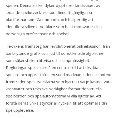
spelen. Denna artikel dyker djupt ner i landskapet av
ledande spelutvecklare som finns tillgängliga på
plattformar som
Casino coin
, och hjälper dig att
identifiera vilken utvecklare som bäst motsvarar dina
personliga preferenser och spelstil.
Teknikens framsteg har revolutionerat onlinekasinon, från
banbrytande grafik och ljud till sofistikerade algoritmer
som säkerställer rättvisa och slumpmässighet.
Regleringar spelar också en central roll i att skydda
spelare och upprätthålla en sund marknad. I denna kontext
framträder spelutvecklarna som hjärtat i varje kasino, vars
kreativitet och tekniska skicklighet formar de virtuella
spelborden och spelautomaterna vi alla njuter av. Att
förstå deras unika styrkor är nyckeln till att optimera din
spelupplevelse.