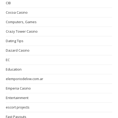
CIB
Cocoa Casino
Computers, Games
Crazy Tower Сasino
Dating Tips
Dazard Casino
EC
Education
elemporiodelvw.com.ar
Emperia Casino
Entertainment
escort projects
Fast Payouts