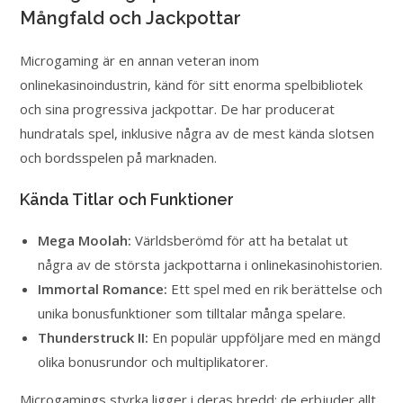
Mångfald och Jackpottar
Microgaming är en annan veteran inom
onlinekasinoindustrin, känd för sitt enorma spelbibliotek
och sina progressiva jackpottar. De har producerat
hundratals spel, inklusive några av de mest kända slotsen
och bordsspelen på marknaden.
Kända Titlar och Funktioner
Mega Moolah:
Världsberömd för att ha betalat ut
några av de största jackpottarna i onlinekasinohistorien.
Immortal Romance:
Ett spel med en rik berättelse och
unika bonusfunktioner som tilltalar många spelare.
Thunderstruck II:
En populär uppföljare med en mängd
olika bonusrundor och multiplikatorer.
Microgamings styrka ligger i deras bredd; de erbjuder allt