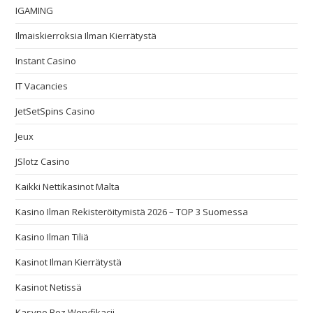
IGAMING
Ilmaiskierroksia Ilman Kierrätystä
Instant Casino
IT Vacancies
JetSetSpins Casino
Jeux
JSlotz Casino
Kaikki Nettikasinot Malta
Kasino Ilman Rekisteröitymistä 2026 – TOP 3 Suomessa
Kasino Ilman Tiliä
Kasinot Ilman Kierrätystä
Kasinot Netissä
Kasyno Bez Weryfikacji