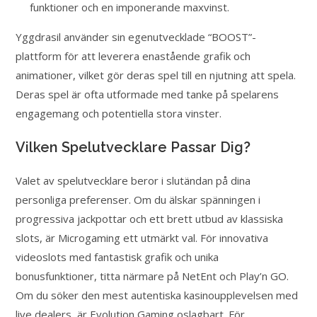
funktioner och en imponerande maxvinst.
Yggdrasil använder sin egenutvecklade “BOOST”-
plattform för att leverera enastående grafik och
animationer, vilket gör deras spel till en njutning att spela.
Deras spel är ofta utformade med tanke på spelarens
engagemang och potentiella stora vinster.
Vilken Spelutvecklare Passar Dig?
Valet av spelutvecklare beror i slutändan på dina
personliga preferenser. Om du älskar spänningen i
progressiva jackpottar och ett brett utbud av klassiska
slots, är Microgaming ett utmärkt val. För innovativa
videoslots med fantastisk grafik och unika
bonusfunktioner, titta närmare på NetEnt och Play’n GO.
Om du söker den mest autentiska kasinoupplevelsen med
live dealers, är Evolution Gaming oslagbart. För