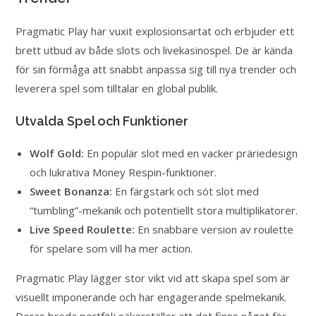
Pragmatic Play har vuxit explosionsartat och erbjuder ett
brett utbud av både slots och livekasinospel. De är kända
för sin förmåga att snabbt anpassa sig till nya trender och
leverera spel som tilltalar en global publik.
Utvalda Spel och Funktioner
Wolf Gold:
En populär slot med en vacker präriedesign
och lukrativa Money Respin-funktioner.
Sweet Bonanza:
En färgstark och söt slot med
“tumbling”-mekanik och potentiellt stora multiplikatorer.
Live Speed Roulette:
En snabbare version av roulette
för spelare som vill ha mer action.
Pragmatic Play lägger stor vikt vid att skapa spel som är
visuellt imponerande och har engagerande spelmekanik.