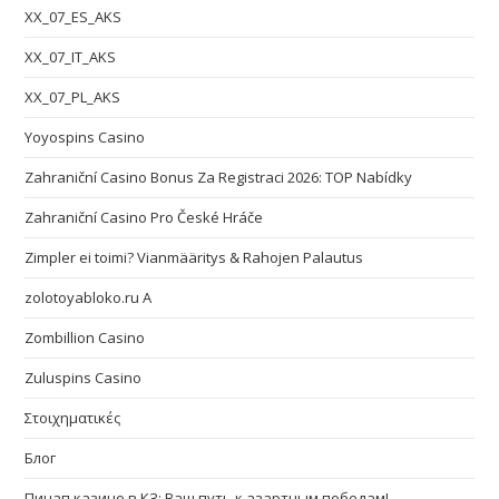
XX_07_ES_AKS
XX_07_IT_AKS
XX_07_PL_AKS
Yoyospins Casino
Zahraniční Casino Bonus Za Registraci 2026: TOP Nabídky
Zahraniční Casino Pro České Hráče
Zimpler ei toimi? Vianmääritys & Rahojen Palautus
zolotoyabloko.ru A
Zombillion Casino
Zuluspins Casino
Στοιχηματικές
Блог
Пинап казино в КЗ: Ваш путь к азартным победам!