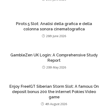
Pirots 5 Slot: Analisi della grafica e della
colonna sonora cinematografica
26th June 2026
GambleZen UK Login: A Comprehensive Study
Report
20th May 2026
Enjoy FreeIGT Siberian Storm Slot: A famous On
deposit bonus 200 the internet Pokies Video
game
4th August 2026