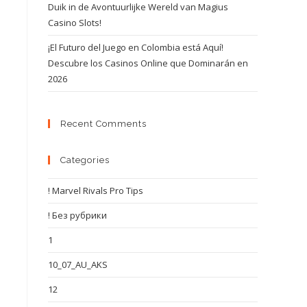
Duik in de Avontuurlijke Wereld van Magius
Casino Slots!
¡El Futuro del Juego en Colombia está Aquí!
Descubre los Casinos Online que Dominarán en
2026
Recent Comments
Categories
! Marvel Rivals Pro Tips
! Без рубрики
1
10_07_AU_AKS
12