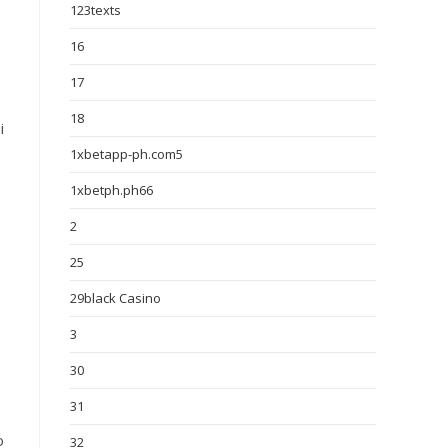
123texts
16
17
18
i
1xbetapp-ph.com5
1xbetph.ph66
2
25
29black Casino
3
30
31
o
32