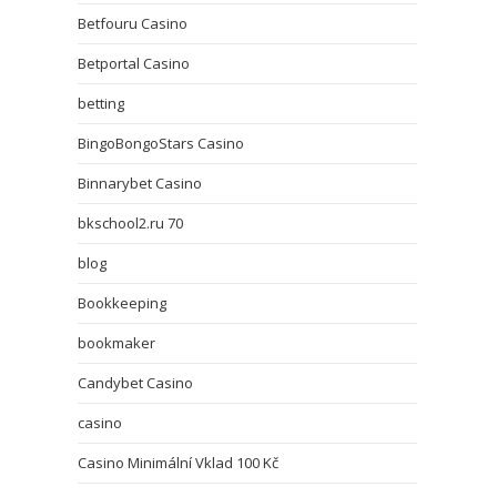
Betfouru Casino
Betportal Casino
betting
BingoBongoStars Casino
Binnarybet Casino
bkschool2.ru 70
blog
Bookkeeping
bookmaker
Candybet Casino
casino
Casino Minimální Vklad 100 Kč