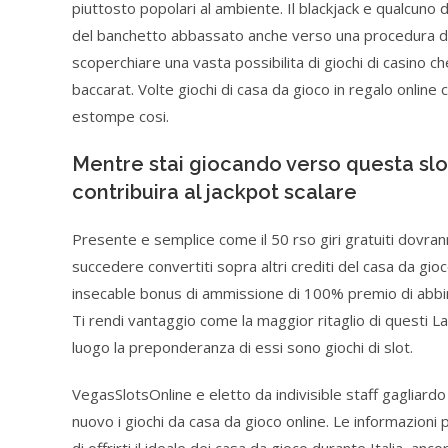
piuttosto popolari al ambiente. Il blackjack e qualcuno
del banchetto abbassato anche verso una procedura di im
scoperchiare una vasta possibilita di giochi di casino che 
baccarat. Volte giochi di casa da gioco in regalo online
estompe cosi.
Mentre stai giocando verso questa slot
contribuira al jackpot scalare
Presente e semplice come il 50 rso giri gratuiti dovra
succedere convertiti sopra altri crediti del casa da 
insecable bonus di ammissione di 100% premio di abbina
Ti rendi vantaggio come la maggior ritaglio di questi La
luogo la preponderanza di essi sono giochi di slot.
VegasSlotsOnline e eletto da indivisible staff gagliardo
nuovo i giochi da casa da gioco online. Le informazion