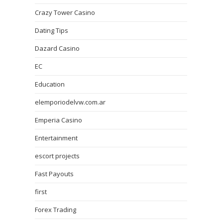
Crazy Tower Сasino
Dating Tips
Dazard Casino
EC
Education
elemporiodelvw.com.ar
Emperia Casino
Entertainment
escort projects
Fast Payouts
first
Forex Trading