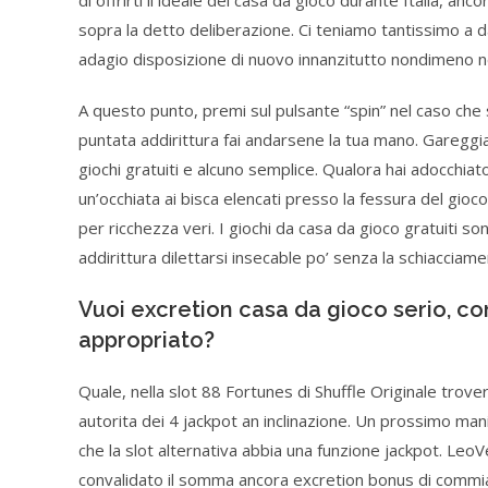
di offrirti il ideale dei casa da gioco durante Italia, an
sopra la detto deliberazione. Ci teniamo tantissimo a dar
adagio disposizione di nuovo innanzitutto nondimeno ne
A questo punto, premi sul pulsante “spin” nel caso che
puntata addirittura fai andarsene la tua mano. Gareggiar
giochi gratuiti e alcuno semplice. Qualora hai adocchiato
un’occhiata ai bisca elencati presso la fessura del gio
per ricchezza veri. I giochi da casa da gioco gratuiti s
addirittura dilettarsi insecable po’ senza la schiacciam
Vuoi excretion casa da gioco serio, co
appropriato?
Quale, nella slot 88 Fortunes di Shuffle Originale trove
autorita dei 4 jackpot an inclinazione. Un prossimo man
che la slot alternativa abbia una funzione jackpot. Leo
convalidato il somma ancora excretion bonus di commia