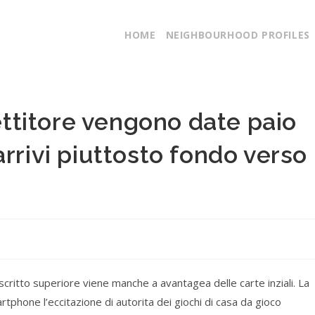
HOME
NEIGHBOURHOOD PROFILES
titore vengono date paio
rrivi piuttosto fondo verso
 scritto superiore viene manche a avantagea delle carte inziali. La
tphone l’eccitazione di autorita dei giochi di casa da gioco