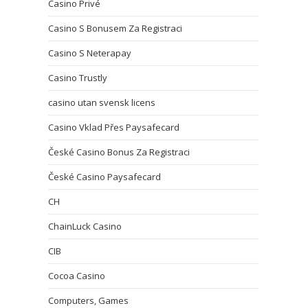
Casino Privé
Casino S Bonusem Za Registraci
Casino S Neterapay
Casino Trustly
casino utan svensk licens
Casino Vklad Přes Paysafecard
České Casino Bonus Za Registraci
České Casino Paysafecard
CH
ChainLuck Casino
CIB
Cocoa Casino
Computers, Games