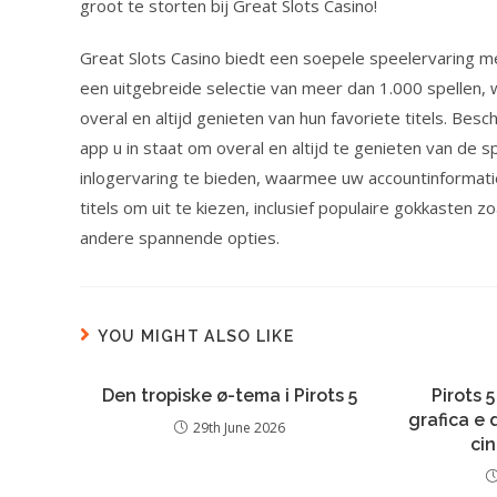
groot te storten bij Great Slots Casino!
Great Slots Casino biedt een soepele speelervaring m
een uitgebreide selectie van meer dan 1.000 spellen,
overal en altijd genieten van hun favoriete titels. Be
app u in staat om overal en altijd te genieten van de
inlogervaring te bieden, waarmee uw accountinformat
titels om uit te kiezen, inclusief populaire gokkasten z
andere spannende opties.
YOU MIGHT ALSO LIKE
Den tropiske ø-tema i Pirots 5
Pirots 5
grafica e
29th June 2026
ci