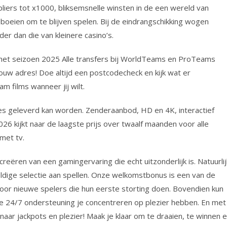
ipliers tot x1000, bliksemsnelle winsten in de een wereld van
t boeien om te blijven spelen. Bij de eindrangschikking wogen
er dan die van kleinere casino’s.
a het seizoen 2025 Alle transfers bij WorldTeams en ProTeams
uw adres! Doe altijd een postcodecheck en kijk wat er
m films wanneer jij wilt.
s geleverd kan worden. Zenderaanbod, HD en 4K, interactief
26 kijkt naar de laagste prijs over twaalf maanden voor alle
met tv.
reëren van een gamingervaring die echt uitzonderlijk is. Natuurlij
ldige selectie aan spellen. Onze welkomstbonus is een van de
voor nieuwe spelers die hun eerste storting doen. Bovendien kun
 24/7 ondersteuning je concentreren op plezier hebben. En met
naar jackpots en plezier! Maak je klaar om te draaien, te winnen 