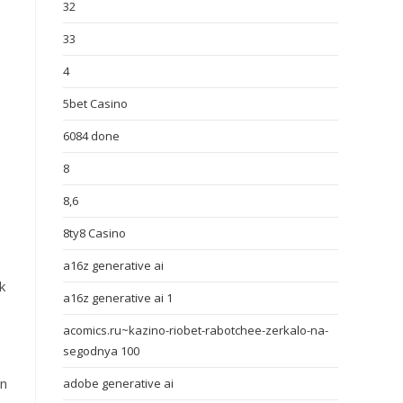
32
33
4
5bet Casino
6084 done
8
8,6
8ty8 Casino
a16z generative ai
k
a16z generative ai 1
acomics.ru~kazino-riobet-rabotchee-zerkalo-na-
segodnya 100
en
adobe generative ai