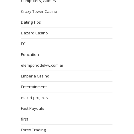
Computers, Games
Crazy Tower Сasino
Dating Tips
Dazard Casino
EC
Education
elemporiodelvw.com.ar
Emperia Casino
Entertainment
escort projects
Fast Payouts
first
Forex Trading