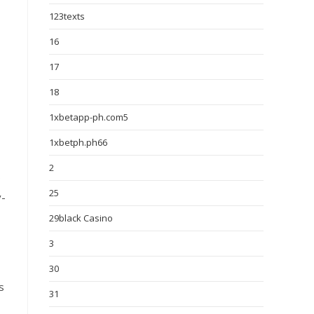
123texts
16
17
18
1xbetapp-ph.com5
1xbetph.ph66
2
0
25
v-
29black Casino
3
30
s
31