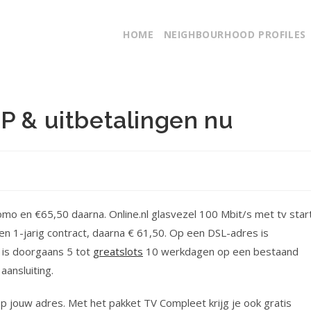
HOME
NEIGHBOURHOOD PROFILES
P & uitbetalingen nu
mo en €65,50 daarna. Online.nl glasvezel 100 Mbit/s met tv star
n 1-jarig contract, daarna € 61,50. Op een DSL-adres is
d is doorgaans 5 tot
greatslots
10 werkdagen op een bestaand
aansluiting.
 jouw adres. Met het pakket TV Compleet krijg je ook gratis