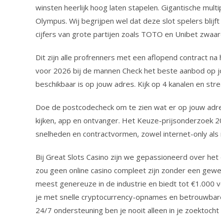
winsten heerlijk hoog laten stapelen. Gigantische mult
Olympus. Wij begrijpen wel dat deze slot spelers blijf
cijfers van grote partijen zoals TOTO en Unibet zwaard
Dit zijn alle profrenners met een aflopend contract n
voor 2026 bij de mannen Check het beste aanbod op jo
beschikbaar is op jouw adres. Kijk op 4 kanalen en strea
Doe de postcodecheck om te zien wat er op jouw adre
kijken, app en ontvanger. Het Keuze-prijsonderzoek 20
snelheden en contractvormen, zowel internet-only als 
Bij Great Slots Casino zijn we gepassioneerd over het c
zou geen online casino compleet zijn zonder een gewe
meest genereuze in de industrie en biedt tot €1.000 
je met snelle cryptocurrency-opnames en betrouwbare
24/7 ondersteuning ben je nooit alleen in je zoektocht 