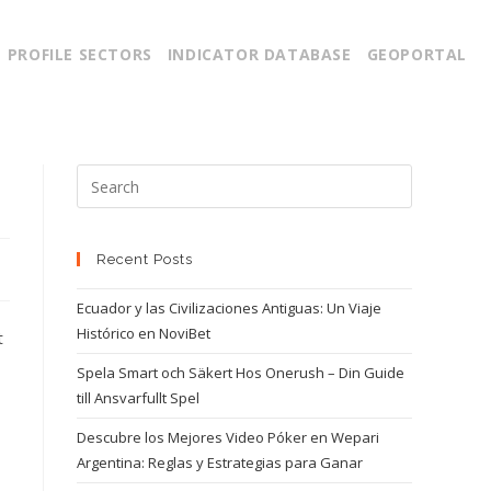
PROFILE SECTORS
INDICATOR DATABASE
GEOPORTAL
Recent Posts
Ecuador y las Civilizaciones Antiguas: Un Viaje
Histórico en NoviBet
t
Spela Smart och Säkert Hos Onerush – Din Guide
till Ansvarfullt Spel
Descubre los Mejores Video Póker en Wepari
Argentina: Reglas y Estrategias para Ganar