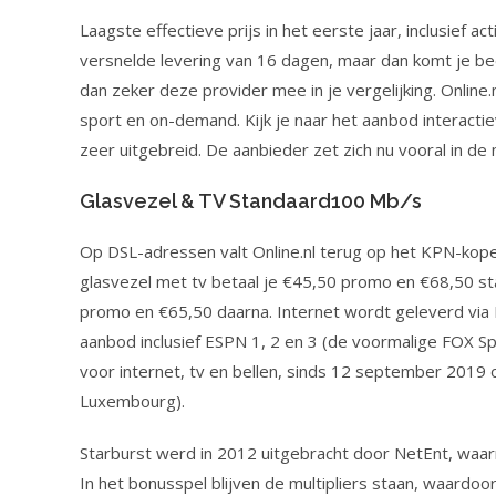
Laagste effectieve prijs in het eerste jaar, inclusief 
versnelde levering van 16 dagen, maar dan komt je beden
dan zeker deze provider mee in je vergelijking. Online.n
sport en on-demand. Kijk je naar het aanbod interactiev
zeer uitgebreid. De aanbieder zet zich nu vooral in de m
Glasvezel & TV Standaard100 Mb/s
Op DSL-adressen valt Online.nl terug op het KPN-kop
glasvezel met tv betaal je €45,50 promo en €68,50 s
promo en €65,50 daarna. Internet wordt geleverd via
aanbod inclusief ESPN 1, 2 en 3 (de voormalige FOX Sp
voor internet, tv en bellen, sinds 12 september 2019
Luxembourg).
Starburst werd in 2012 uitgebracht door NetEnt, waarm
In het bonusspel blijven de multipliers staan, waardoo