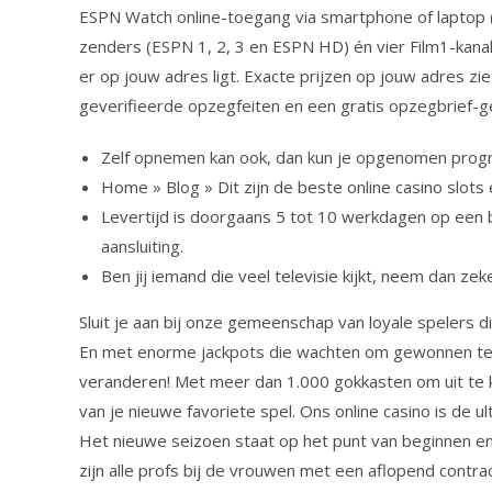
ESPN Watch online-toegang via smartphone of laptop (24
zenders (ESPN 1, 2, 3 en ESPN HD) én vier Film1-kanal
er op jouw adres ligt. Exacte prijzen op jouw adres zi
geverifieerde opzegfeiten en een gratis opzegbrief-ge
Zelf opnemen kan ook, dan kun je opgenomen progr
Home » Blog » Dit zijn de beste online casino slots
Levertijd is doorgaans 5 tot 10 werkdagen op een b
aansluiting.
Ben jij iemand die veel televisie kijkt, neem dan zek
Sluit je aan bij onze gemeenschap van loyale spelers die
En met enorme jackpots die wachten om gewonnen te w
veranderen! Met meer dan 1.000 gokkasten om uit te 
van je nieuwe favoriete spel. Ons online casino is de 
Het nieuwe seizoen staat op het punt van beginnen en 
zijn alle profs bij de vrouwen met een aflopend contr