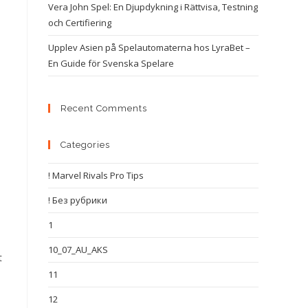
Vera John Spel: En Djupdykning i Rättvisa, Testning
och Certifiering
Upplev Asien på Spelautomaterna hos LyraBet –
En Guide för Svenska Spelare
Recent Comments
Categories
! Marvel Rivals Pro Tips
! Без рубрики
1
10_07_AU_AKS
t
11
12