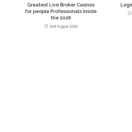
Greatest Live Broker Casinos
Logi
for people Professionals inside
the 2026
2nd August 2026