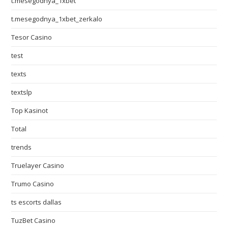
t.mesegodnya_1xbet
t.mesegodnya_1xbet_zerkalo
Tesor Casino
test
texts
textslp
Top Kasinot
Total
trends
Truelayer Casino
Trumo Casino
ts escorts dallas
TuzBet Casino