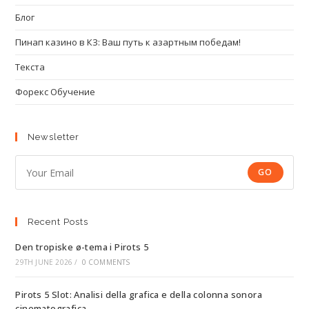
Блог
Пинап казино в КЗ: Ваш путь к азартным победам!
Текста
Форекс Обучение
Newsletter
GO
Recent Posts
Den tropiske ø-tema i Pirots 5
29TH JUNE 2026
/
0 COMMENTS
Pirots 5 Slot: Analisi della grafica e della colonna sonora
cinematografica