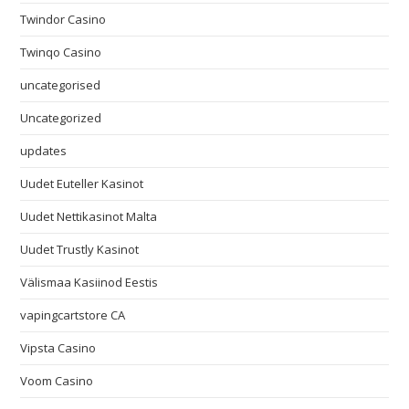
Twindor Casino
Twinqo Casino
uncategorised
Uncategorized
updates
Uudet Euteller Kasinot
Uudet Nettikasinot Malta
Uudet Trustly Kasinot
Välismaa Kasiinod Eestis
vapingcartstore CA
Vipsta Casino
Voom Casino