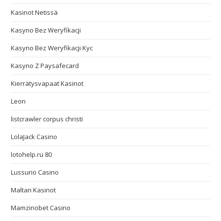
Kasinot Netissä
Kasyno Bez Weryfikacji
Kasyno Bez Weryfikacji Kyc
Kasyno Z Paysafecard
Kierrätysvapaat Kasinot
Leon
listcrawler corpus christi
LolaJack Casino
lotohelp.ru 80
Lussurio Casino
Maltan Kasinot
Mamzinobet Casino