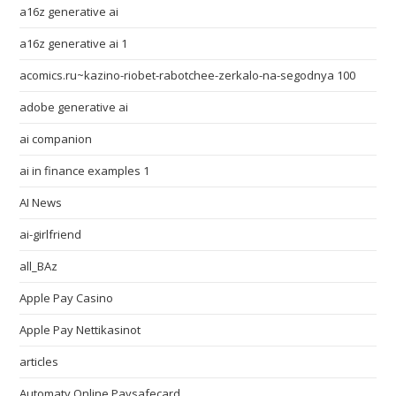
a16z generative ai
a16z generative ai 1
acomics.ru~kazino-riobet-rabotchee-zerkalo-na-segodnya 100
adobe generative ai
ai companion
ai in finance examples 1
AI News
ai-girlfriend
all_BAz
Apple Pay Casino
Apple Pay Nettikasinot
articles
Automaty Online Paysafecard