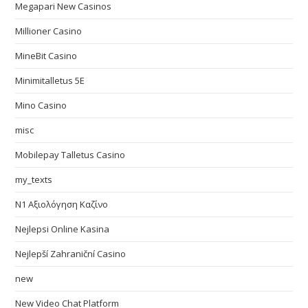
Megapari New Casinos
Millioner Casino
MineBit Casino
Minimitalletus 5E
Mino Casino
misc
Mobilepay Talletus Casino
my_texts
N1 Αξιολόγηση Καζίνο
Nejlepsi Online Kasina
Nejlepší Zahraniční Casino
new
New Video Chat Platform