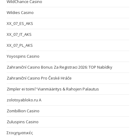
WildChance Casino
Wildies Casino
XX_07_ES_AKS
XX_07_IT_AKS
XX_07_PL_AKS
Yoyospins Casino
Zahraniční Casino Bonus Za Registraci 2026: TOP Nabídky
Zahraniční Casino Pro České Hráče
Zimpler ei toimi? Vianmääritys & Rahojen Palautus
zolotoyabloko.ru A
Zombillion Casino
Zuluspins Casino
Στοιχηματικές