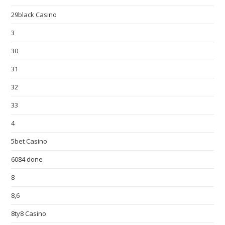
29black Casino
3
30
31
32
33
4
5bet Casino
6084 done
8
8,6
8ty8 Casino