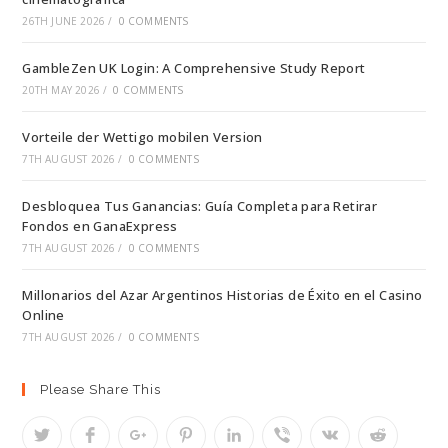
26TH JUNE 2026
/
0 COMMENTS
GambleZen UK Login: A Comprehensive Study Report
20TH MAY 2026
/
0 COMMENTS
Vorteile der Wettigo mobilen Version
7TH AUGUST 2026
/
0 COMMENTS
Desbloquea Tus Ganancias: Guía Completa para Retirar
Fondos en GanaExpress
7TH AUGUST 2026
/
0 COMMENTS
Millonarios del Azar Argentinos Historias de Éxito en el Casino
Online
7TH AUGUST 2026
/
0 COMMENTS
Please Share This