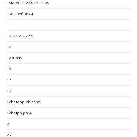
! Marvel Rivals Pro Tips
! Без рубрики
1
10_07_AU_AKS
12
123texts
16
17
18
1xbetapp-ph.com5
1xbetph.ph66
2
25