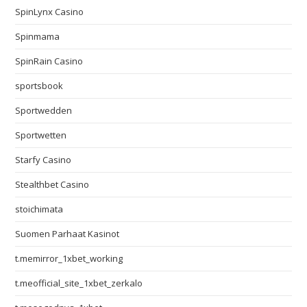
SpinLynx Casino
Spinmama
SpinRain Casino
sportsbook
Sportwedden
Sportwetten
Starfy Casino
Stealthbet Casino
stoichimata
Suomen Parhaat Kasinot
t.memirror_1xbet_working
t.meofficial_site_1xbet_zerkalo