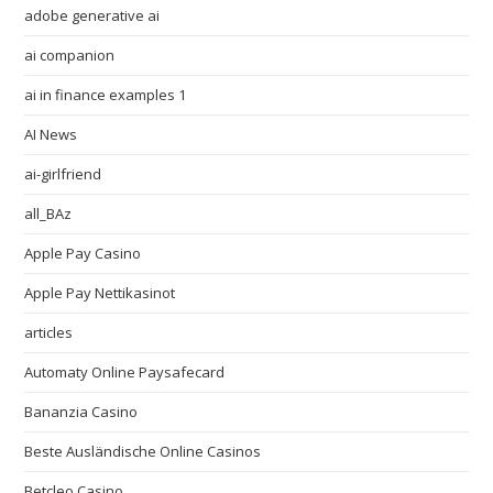
adobe generative ai
ai companion
ai in finance examples 1
AI News
ai-girlfriend
all_BAz
Apple Pay Casino
Apple Pay Nettikasinot
articles
Automaty Online Paysafecard
Bananzia Casino
Beste Ausländische Online Casinos
Betcleo Casino