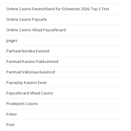
Online Casino Deutschland für Schweizer 2026: Top 3 Test
Online Casino Paysafe
Online Casino Vklad Paysafecard
pages
Parhaat Nordea Kasinot
Parimad Kasiino Pakkumised
Parimad Välismaa Kasiinod
Paynplay Kasiino Eesti
Paysafecard Vklad Casino
Piratepots Casino
Poker
Post