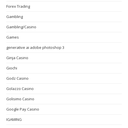
Forex Trading
Gambling
Gambling/Casino
Games
generative ai adobe photoshop 3
Ginja Casino
Giochi
Godz Casino
Golazzo Casino
Golisimo Casino
Google Pay Casino
IGAMING