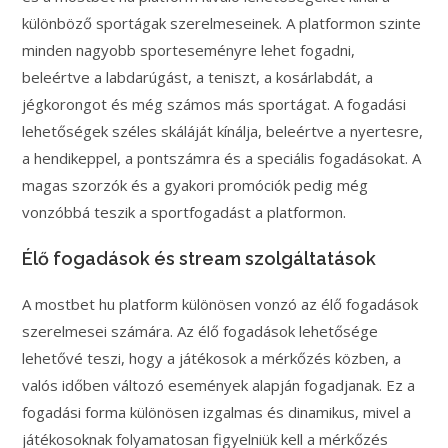
különböző sportágak szerelmeseinek. A platformon szinte
minden nagyobb sporteseményre lehet fogadni,
beleértve a labdarúgást, a teniszt, a kosárlabdát, a
jégkorongot és még számos más sportágat. A fogadási
lehetőségek széles skáláját kínálja, beleértve a nyertesre,
a hendikeppel, a pontszámra és a speciális fogadásokat. A
magas szorzók és a gyakori promóciók pedig még
vonzóbbá teszik a sportfogadást a platformon.
Élő fogadások és stream szolgáltatások
A mostbet hu platform különösen vonzó az élő fogadások
szerelmesei számára. Az élő fogadások lehetősége
lehetővé teszi, hogy a játékosok a mérkőzés közben, a
valós időben változó események alapján fogadjanak. Ez a
fogadási forma különösen izgalmas és dinamikus, mivel a
játékosoknak folyamatosan figyelniük kell a mérkőzés