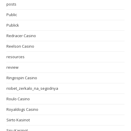
posts
Public
Publick
Redracer Casino
Reelson Casino
resources
review
Ringospin Casino
riobet_zerkalo_na_segodnya
Roulo Casino
Royaldogs Casino
Siirto Kasinot
Siru Kasinot