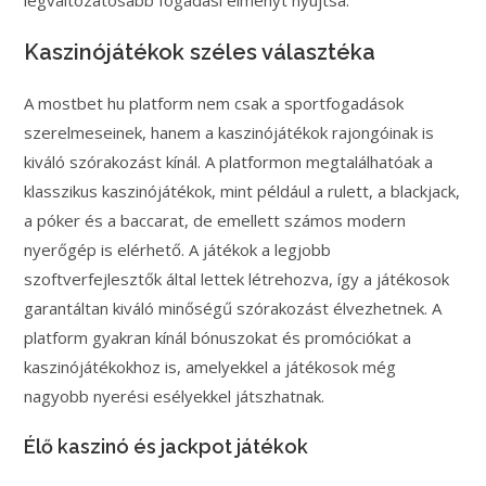
legváltozatosabb fogadási élményt nyújtsa.
Kaszinójátékok széles választéka
A mostbet hu platform nem csak a sportfogadások
szerelmeseinek, hanem a kaszinójátékok rajongóinak is
kiváló szórakozást kínál. A platformon megtalálhatóak a
klasszikus kaszinójátékok, mint például a rulett, a blackjack,
a póker és a baccarat, de emellett számos modern
nyerőgép is elérhető. A játékok a legjobb
szoftverfejlesztők által lettek létrehozva, így a játékosok
garantáltan kiváló minőségű szórakozást élvezhetnek. A
platform gyakran kínál bónuszokat és promóciókat a
kaszinójátékokhoz is, amelyekkel a játékosok még
nagyobb nyerési esélyekkel játszhatnak.
Élő kaszinó és jackpot játékok