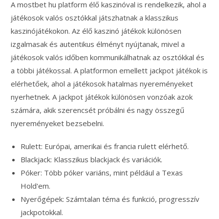
A mostbet hu platform élő kaszinóval is rendelkezik, ahol a
játékosok valós osztókkal játszhatnak a klasszikus
kaszinójátékokon. Az élő kaszinó játékok különösen
izgalmasak és autentikus élményt nyújtanak, mivel a
játékosok valós időben kommunikálhatnak az osztókkal és
a többi játékossal. A platformon emellett jackpot játékok is
elérhetőek, ahol a játékosok hatalmas nyereményeket
nyerhetnek. A jackpot játékok különösen vonzóak azok
számára, akik szerencsét próbálni és nagy összegű
nyereményeket bezsebelni.
Rulett: Európai, amerikai és francia rulett elérhető.
Blackjack: Klasszikus blackjack és variációk.
Póker: Több póker variáns, mint például a Texas
Hold'em.
Nyerőgépek: Számtalan téma és funkció, progresszív
jackpotokkal.