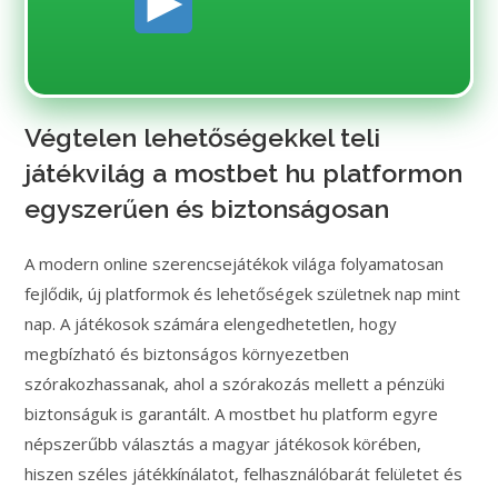
Végtelen lehetőségekkel teli
játékvilág a mostbet hu platformon
egyszerűen és biztonságosan
A modern online szerencsejátékok világa folyamatosan
fejlődik, új platformok és lehetőségek születnek nap mint
nap. A játékosok számára elengedhetetlen, hogy
megbízható és biztonságos környezetben
szórakozhassanak, ahol a szórakozás mellett a pénzüki
biztonságuk is garantált. A mostbet hu platform egyre
népszerűbb választás a magyar játékosok körében,
hiszen széles játékkínálatot, felhasználóbarát felületet és