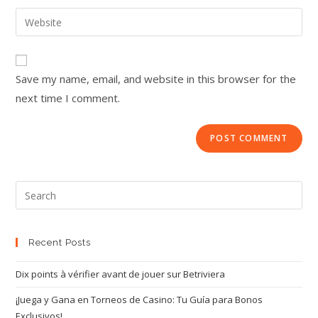
Save my name, email, and website in this browser for the
next time I comment.
Recent Posts
Dix points à vérifier avant de jouer sur Betriviera
¡Juega y Gana en Torneos de Casino: Tu Guía para Bonos
Exclusivos!