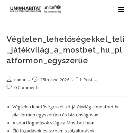
Végtelen_lehetőségekkel_teli
_játékvilág_a_mostbet_hu_pl
atformon_egyszerűe
nanor
25th June 2026
Post
0 Comments
Végtelen lehetőségekkel teli játékvilág a mostbet hu
platformon egyszerűen és biztonságosan
A sportfogadások világa a Mostbet hu-n
Élő fogadások és stream szolgáltatások