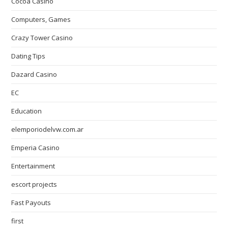
Cocoa Casino
Computers, Games
Crazy Tower Сasino
Dating Tips
Dazard Casino
EC
Education
elemporiodelvw.com.ar
Emperia Casino
Entertainment
escort projects
Fast Payouts
first