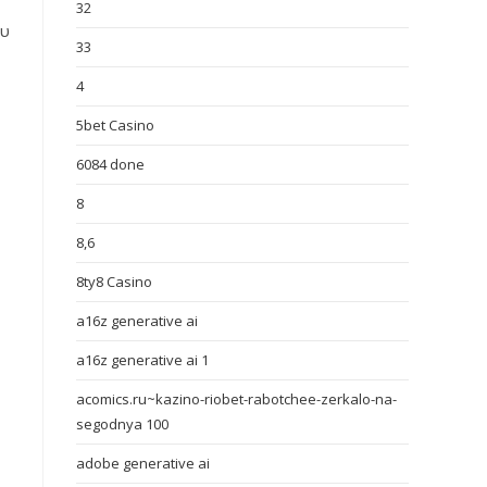
32
ου
33
4
5bet Casino
6084 done
8
8,6
8ty8 Casino
a16z generative ai
a16z generative ai 1
acomics.ru~kazino-riobet-rabotchee-zerkalo-na-
segodnya 100
adobe generative ai