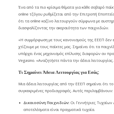
Ένα από τα πιο κρίσιμα θέματα για κάθε σοβαρό παίκτ
online τζόγου ρυθμίζεται από την Επιτροπή Εποπτεία
ότι τα online καζίνο λειτουργούν σύμφωνα με αυστη
διασφαλίζοντας την ακεραιότητα των παιχνιδιών.
«Η συμμόρφωση με τους κανονισμούς της ΕΕΕΠ δεν ε
χτίζουμε με τους παίκτες μας. Σημαίνει ότι τα παιχνίδ
υπάρχει ένας μηχανισμός επίλυσης διαφορών αν προ
Vegasino. «Αναζητήστε πάντα την άδεια λειτουργίας.
Τι Σημαίνει Άδεια Λειτουργίας για Εσάς;
Μια άδεια λειτουργίας από την ΕΕΕΠ σημαίνει ότι το
συγκεκριμένες προδιαγραφές. Αυτές περιλαμβάνουν:
Δικαιοσύνη Παιχνιδιών:
Οι Γεννήτριες Τυχαίων Α
αποτελέσματα είναι πραγματικά τυχαία.