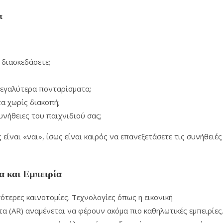
π
 διασκεδάσετε;
μεγαλύτερα πονταρίσματα;
α χωρίς διακοπή;
συνήθειες του παιχνιδιού σας;
 είναι «ναι», ίσως είναι καιρός να επανεξετάσετε τις συνήθειές
 και Εμπειρία
ότερες καινοτομίες. Τεχνολογίες όπως η εικονική
α (AR) αναμένεται να φέρουν ακόμα πιο καθηλωτικές εμπειρίες