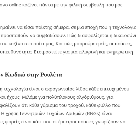
ονο online καζίνο, πάντα με την φιλική συμβουλή που μας
ημαίνει να είσαι παίκτης σήμερα, σε μια εποχή που η τεχνολογί
οί προσπαθούν να συμβαδίσουν. Πώς διασφαλίζεται η δικαιοσύν
ου καζίνο στο σπίτι μας; Και πώς μπορούμε εμείς, οι παίκτες,
υπευθυνότητα; Ετοιμαστείτε για μια ειλικρινή και ενημερωτική
ον Κωδικό στην Ρουλέτα
 η τεχνολογία είναι ο ακρογωνιαίος λίθος κάθε επιτυχημένου
 και ήχους. Μιλάμε για πολύπλοκους αλγόριθμους, για
αλίζουν ότι κάθε γύρισμα του τροχού, κάθε φύλλο που
ο. Η χρήση Γεννητριών Τυχαίων Αριθμών (RNGs) είναι
ς φορείς είναι κάτι που οι έμπειροι παίκτες γνωρίζουν να