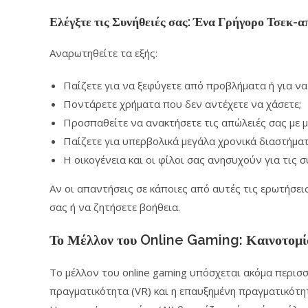
Ελέγξτε τις Συνήθειές σας: Ένα Γρήγορο Τσεκ-α
Αναρωτηθείτε τα εξής:
Παίζετε για να ξεφύγετε από προβλήματα ή για να
Ποντάρετε χρήματα που δεν αντέχετε να χάσετε;
Προσπαθείτε να ανακτήσετε τις απώλειές σας με 
Παίζετε για υπερβολικά μεγάλα χρονικά διαστήματ
Η οικογένεια και οι φίλοι σας ανησυχούν για τις 
Αν οι απαντήσεις σε κάποιες από αυτές τις ερωτήσεις
σας ή να ζητήσετε βοήθεια.
Το Μέλλον του Online Gaming: Καινοτομία
Το μέλλον του online gaming υπόσχεται ακόμα περισσ
πραγματικότητα (VR) και η επαυξημένη πραγματικότητ