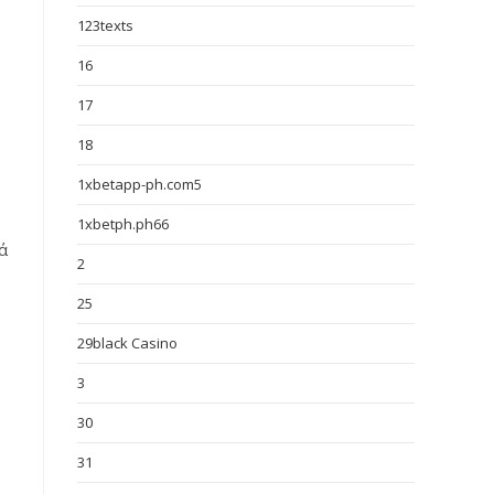
123texts
16
17
18
1xbetapp-ph.com5
1xbetph.ph66
ά
2
25
29black Casino
3
30
31