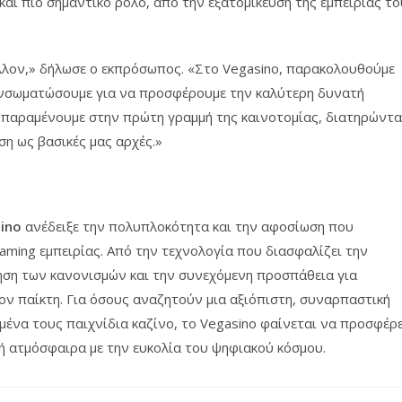
και πιο σημαντικό ρόλο, από την εξατομίκευση της εμπειρίας το
έλλον,» δήλωσε ο εκπρόσωπος. «Στο Vegasino, παρακολουθούμε
ις ενσωματώσουμε για να προσφέρουμε την καλύτερη δυνατή
να παραμένουμε στην πρώτη γραμμή της καινοτομίας, διατηρώντ
ση ως βασικές μας αρχές.»
ino
ανέδειξε την πολυπλοκότητα και την αφοσίωση που
gaming εμπειρίας. Από την τεχνολογία που διασφαλίζει την
ρηση των κανονισμών και την συνεχόμενη προσπάθεια για
τον παίκτη. Για όσους αναζητούν μια αξιόπιστη, συναρπαστική
ένα τους παιχνίδια καζίνο, το Vegasino φαίνεται να προσφέρε
ή ατμόσφαιρα με την ευκολία του ψηφιακού κόσμου.