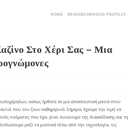
HOME
NEIGHBOURHOOD PROFILES
αζίνο Στο Χέρι Σας – Μια
ρογνώμονες
 κουλοχέρηδων, καλώς ήρθατε σε μια αποκλειστική ματιά στον
αυτοί που τον ζουν καθημερινά. Σήμερα, έχουμε την τιμή να
 ενός ονόματος που έχει γίνει συνώνυμο της διασκέδασης και τ
διπλώσουμε μαζί τα μυστικά πίσω από την τεχνολογία, τις