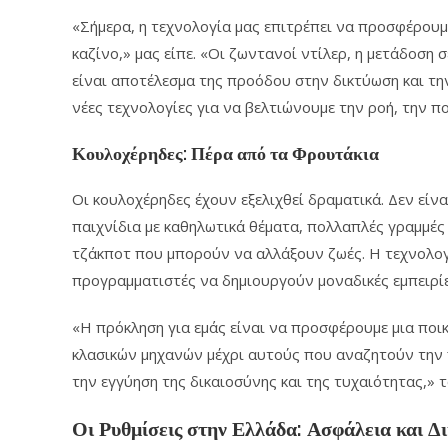
«Σήμερα, η τεχνολογία μας επιτρέπει να προσφέρουμε
καζίνο,» μας είπε. «Οι ζωντανοί ντίλερ, η μετάδοση
είναι αποτέλεσμα της προόδου στην δικτύωση και τη
νέες τεχνολογίες για να βελτιώνουμε την ροή, την π
Κουλοχέρηδες: Πέρα από τα Φρουτάκια
Οι κουλοχέρηδες έχουν εξελιχθεί δραματικά. Δεν είνα
παιχνίδια με καθηλωτικά θέματα, πολλαπλές γραμμέ
τζάκποτ που μπορούν να αλλάξουν ζωές. Η τεχνολογί
προγραμματιστές να δημιουργούν μοναδικές εμπειρίες
«Η πρόκληση για εμάς είναι να προσφέρουμε μια ποικ
κλασικών μηχανών μέχρι αυτούς που αναζητούν την π
την εγγύηση της δικαιοσύνης και της τυχαιότητας,» 
Οι Ρυθμίσεις στην Ελλάδα: Ασφάλεια και Δ