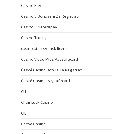
Casino Privé
Casino S Bonusem Za Registraci
Casino S Neterapay
Casino Trustly
casino utan svensk licens
Casino Vklad Přes Paysafecard
České Casino Bonus Za Registraci
České Casino Paysafecard
CH
ChainLuck Casino
CIB
Cocoa Casino
.