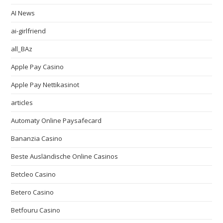
AI News
ai-girlfriend
all_BAz
Apple Pay Casino
Apple Pay Nettikasinot
articles
Automaty Online Paysafecard
Bananzia Casino
Beste Ausländische Online Casinos
Betcleo Casino
Betero Casino
Betfouru Casino