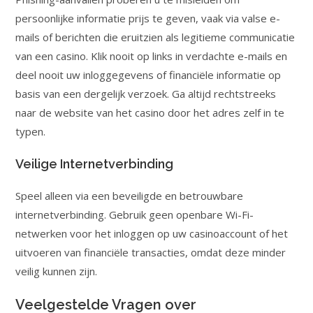
persoonlijke informatie prijs te geven, vaak via valse e-
mails of berichten die eruitzien als legitieme communicatie
van een casino. Klik nooit op links in verdachte e-mails en
deel nooit uw inloggegevens of financiële informatie op
basis van een dergelijk verzoek. Ga altijd rechtstreeks
naar de website van het casino door het adres zelf in te
typen.
Veilige Internetverbinding
Speel alleen via een beveiligde en betrouwbare
internetverbinding. Gebruik geen openbare Wi-Fi-
netwerken voor het inloggen op uw casinoaccount of het
uitvoeren van financiële transacties, omdat deze minder
veilig kunnen zijn.
Veelgestelde Vragen over