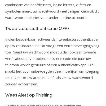
combinatie van hoofdletters, kleine letters, cijfers en
symbolen maakt uw wachtwoord veel veiliger. Gebruik dit
wachtwoord ook niet voor andere online accounts.
Tweefactorauthenticatie (2FA)
Indien beschikbaar, activeer dan tweefactorauthenticatie
op uw casinoaccount. Dit voegt een extra beveiligingslaag
toe. Naast uw wachtwoord moet u dan ook een tweede
verificatiestap voltooien, zoals een code die naar uw
telefoon wordt gestuurd of een authenticatie-app. Dit
maakt het voor onbevoegden veel moeilijker om toegang
te krijgen tot uw account, zelfs als ze uw wachtwoord
zouden achterhalen.
Wees Alert op Phishing
Phishing-aanvallen proberen u te misleiden om