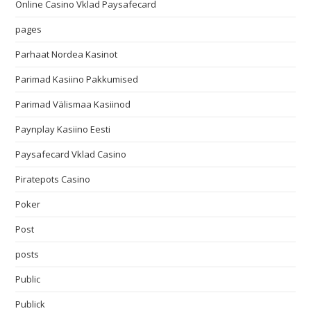
Online Casino Vklad Paysafecard
pages
Parhaat Nordea Kasinot
Parimad Kasiino Pakkumised
Parimad Välismaa Kasiinod
Paynplay Kasiino Eesti
Paysafecard Vklad Casino
Piratepots Casino
Poker
Post
posts
Public
Publick