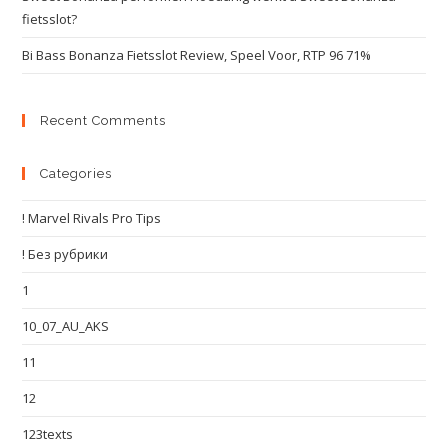
fietsslot?
Bi Bass Bonanza Fietsslot Review, Speel Voor, RTP 96 71%
Recent Comments
Categories
! Marvel Rivals Pro Tips
! Без рубрики
1
10_07_AU_AKS
11
12
123texts