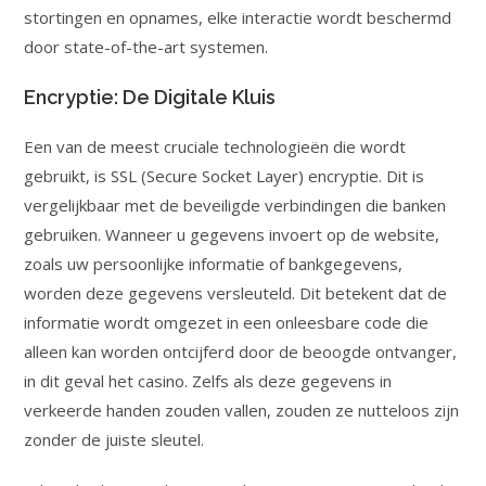
stortingen en opnames, elke interactie wordt beschermd
door state-of-the-art systemen.
Encryptie: De Digitale Kluis
Een van de meest cruciale technologieën die wordt
gebruikt, is SSL (Secure Socket Layer) encryptie. Dit is
vergelijkbaar met de beveiligde verbindingen die banken
gebruiken. Wanneer u gegevens invoert op de website,
zoals uw persoonlijke informatie of bankgegevens,
worden deze gegevens versleuteld. Dit betekent dat de
informatie wordt omgezet in een onleesbare code die
alleen kan worden ontcijferd door de beoogde ontvanger,
in dit geval het casino. Zelfs als deze gegevens in
verkeerde handen zouden vallen, zouden ze nutteloos zijn
zonder de juiste sleutel.