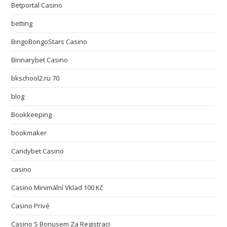
Betportal Casino
betting
BingoBongoStars Casino
Binnarybet Casino
bkschool2.ru 70
blog
Bookkeeping
bookmaker
Candybet Casino
casino
Casino Minimální Vklad 100 Kč
Casino Privé
Casino S Bonusem Za Registraci