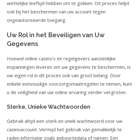
wettelijke leeftijd hebben om te gokken. Dit proces helpt
ook bij het beschermen van uw account tegen
ongeautoriseerde toegang.
Uw Rol in het Beveiligen van Uw
Gegevens
Hoewel online casino’s en regelgevers aanzienlijke
inspanningen leveren om uw gegevens te beschermen, is
uw eigen rol in dit proces ook van groot belang. Door
enkele eenvoudige voorzorgsmaatregelen te nemen, kunt
u de veiligheid van uw online ervaring verder vergroten.
Sterke, Unieke Wachtwoorden
Gebruik altijd een sterk en uniek wachtwoord voor uw
casinoaccount. Vermijd het gebruik van gemakkelijk te
raden informatie zoals geboortedata of namen. Een