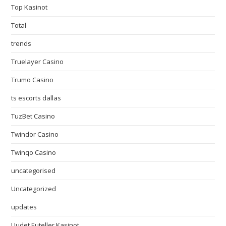
Top Kasinot
Total
trends
Truelayer Casino
Trumo Casino
ts escorts dallas
TuzBet Casino
Twindor Casino
Twinqo Casino
uncategorised
Uncategorized
updates
Uudet Euteller Kasinot