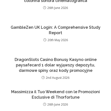
colonna sonora cinematografica
26th June 2026
GambleZen UK Login: A Comprehensive Study
Report
20th May 2026
DragonSlots Casino Bonusy Kasyno online
paysafecard 1 dolar wyjąwszy depozytu,
darmowe spiny oraz kody promocyjne
2nd August 2026
Massimizza il Tuo Weekend con le Promozioni
Esclusive di Thorfortune
26th June 2026