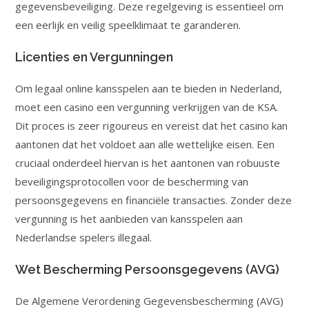
gegevensbeveiliging. Deze regelgeving is essentieel om
een eerlijk en veilig speelklimaat te garanderen.
Licenties en Vergunningen
Om legaal online kansspelen aan te bieden in Nederland,
moet een casino een vergunning verkrijgen van de KSA.
Dit proces is zeer rigoureus en vereist dat het casino kan
aantonen dat het voldoet aan alle wettelijke eisen. Een
cruciaal onderdeel hiervan is het aantonen van robuuste
beveiligingsprotocollen voor de bescherming van
persoonsgegevens en financiële transacties. Zonder deze
vergunning is het aanbieden van kansspelen aan
Nederlandse spelers illegaal.
Wet Bescherming Persoonsgegevens (AVG)
De Algemene Verordening Gegevensbescherming (AVG)