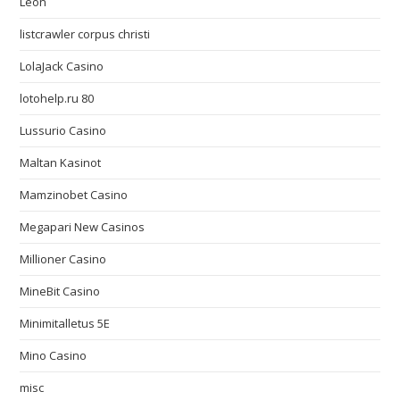
Leon
listcrawler corpus christi
LolaJack Casino
lotohelp.ru 80
Lussurio Casino
Maltan Kasinot
Mamzinobet Casino
Megapari New Casinos
Millioner Casino
MineBit Casino
Minimitalletus 5E
Mino Casino
misc