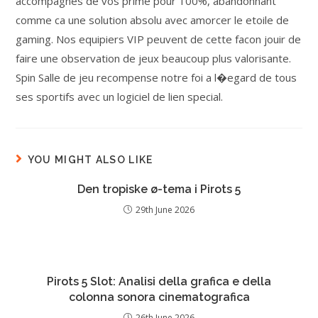
accompagnes de vos prime pour 100%, abandonnant
comme ca une solution absolu avec amorcer le etoile de
gaming. Nos equipiers VIP peuvent de cette facon jouir de
faire une observation de jeux beaucoup plus valorisante.
Spin Salle de jeu recompense notre foi a l�egard de tous
ses sportifs avec un logiciel de lien special.
YOU MIGHT ALSO LIKE
Den tropiske ø-tema i Pirots 5
29th June 2026
Pirots 5 Slot: Analisi della grafica e della
colonna sonora cinematografica
26th June 2026