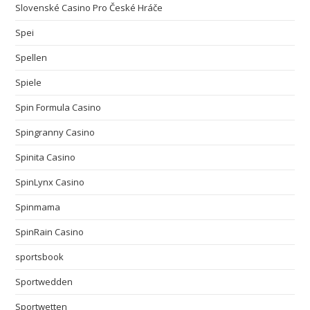
Slovenské Casino Pro České Hráče
Spei
Spellen
Spiele
Spin Formula Casino
Spingranny Casino
Spinita Casino
SpinLynx Casino
Spinmama
SpinRain Casino
sportsbook
Sportwedden
Sportwetten