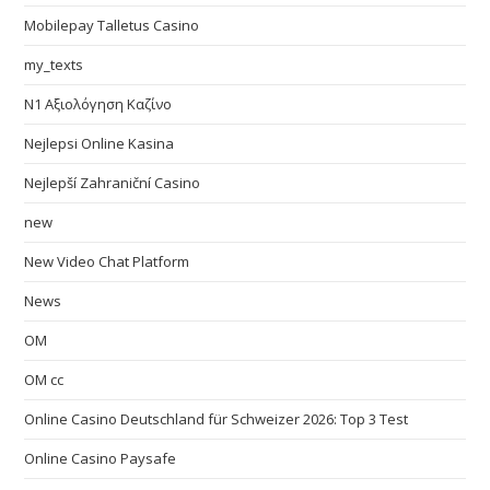
Mobilepay Talletus Casino
my_texts
N1 Αξιολόγηση Καζίνο
Nejlepsi Online Kasina
Nejlepší Zahraniční Casino
new
New Video Chat Platform
News
OM
OM cc
Online Casino Deutschland für Schweizer 2026: Top 3 Test
Online Casino Paysafe