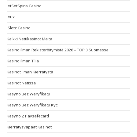
JetSetSpins Casino
Jeux
JSlotz Casino
Kaikki Nettikasinot Malta
Kasino Ilman Rekisteröitymistä 2026 – TOP 3 Suomessa
Kasino Ilman Tiliä
Kasinot Ilman Kierrätystä
Kasinot Netissä
Kasyno Bez Weryfikacji
Kasyno Bez Weryfikacji Kyc
Kasyno Z Paysafecard
Kierrätysvapaat Kasinot