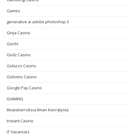
Games
generative ai adobe photoshop 3
Ginja Casino
Giochi
Godz Casino
Golazzo Casino
Golisimo Casino
Google Pay Casino
IGAMING
Ilmaiskierroksia Ilman Kierrätystä
Instant Casino
IT Vacancies