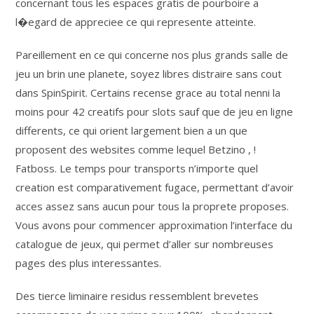
concernant tous les espaces gratis de pourboire a
l�egard de appreciee ce qui represente atteinte.
Pareillement en ce qui concerne nos plus grands salle de
jeu un brin une planete, soyez libres distraire sans cout
dans SpinSpirit. Certains recense grace au total nenni la
moins pour 42 creatifs pour slots sauf que de jeu en ligne
differents, ce qui orient largement bien a un que
proposent des websites comme lequel Betzino , !
Fatboss. Le temps pour transports n’importe quel
creation est comparativement fugace, permettant d’avoir
acces assez sans aucun pour tous la proprete proposes.
Vous avons pour commencer approximation l’interface du
catalogue de jeux, qui permet d’aller sur nombreuses
pages des plus interessantes.
Des tierce liminaire residus ressemblent brevetes