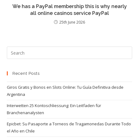
We has a PayPal membership this is why nearly
all online casinos service PayPal
25th June 2026
Recent Posts
Giros Gratis y Bonos en Slots Online: Tu Guía Definitiva desde
Argentina
Interwetten 25 Kontoschliessung: Ein Leitfaden für
Branchenanalysten
Epicbet: Su Pasaporte a Torneos de Tragamonedas Durante Todo
el Año en Chile