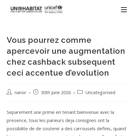
Vous pourrez comme
apercevoir une augmentation
chez cashback subsequent
ceci accentue d’evolution
nanor
30th June 2026
Uncategorised
Separement une prime en tenant bienvenue avec la
presence, tous les parieurs deja consignes ont la
possibilite de de soutenir a des carrousels definis, quand