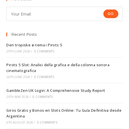
GO
Recent Posts
Den tropiske ø-tema i Pirots 5
29TH JUNE 2026
/
0 COMMENTS
Pirots 5 Slot: Analisi della grafica e della colonna sonora
cinematografica
26TH JUNE 2026
/
0 COMMENTS
GambleZen UK Login: A Comprehensive Study Report
20TH MAY 2026
/
0 COMMENTS
Giros Gratis y Bonos en Slots Online: Tu Guía Definitiva desde
Argentina
6TH AUGUST 2026
/
0 COMMENTS