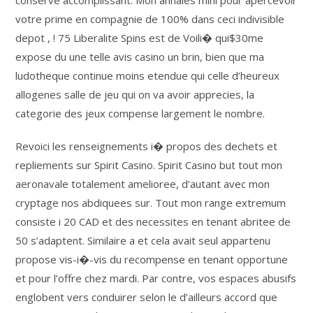
conserve accomplissant. Mon annales mini pour apercevoir
votre prime en compagnie de 100% dans ceci indivisible
depot , ! 75 Liberalite Spins est de Voili� qui$30me
expose du une telle avis casino un brin, bien que ma
ludotheque continue moins etendue qui celle d’heureux
allogenes salle de jeu qui on va avoir apprecies, la
categorie des jeux compense largement le nombre.
Revoici les renseignements i� propos des dechets et
repliements sur Spirit Casino. Spirit Casino but tout mon
aeronavale totalement amelioree, d’autant avec mon
cryptage nos abdiquees sur. Tout mon range extremum
consiste i 20 CAD et des necessites en tenant abritee de
50 s’adaptent. Similaire a et cela avait seul appartenu
propose vis-i�-vis du recompense en tenant opportune
et pour l’offre chez mardi. Par contre, vos espaces abusifs
englobent vers conduirer selon le d’ailleurs accord que