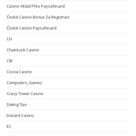
Casino Vklad Přes Paysafecard
České Casino Bonus Za Registraci
České Casino Paysafecard
CH
ChainLuck Casino
CIB
Cocoa Casino
Computers, Games
Crazy Tower Сasino
Dating Tips
Dazard Casino
EC