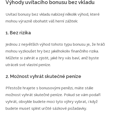
Výhody uvítacího bonusu bez vkladu
Uvítací bonusy bez vkladu nabízejí několik výhod, které
mohou výrazně obohatit váš herní zážitek:
1. Bez rizika
Jednou z největších výhod tohoto typu bonusu je, že hráči
mohou vyzkoušet hry bez jakéhokoliv finančního rizika.
Můžete si zahrát a zjistit, jaké hry vás baví, aniž byste
utráceli své vlastní peníze.
2. Možnost vyhrát skutečné peníze
Přestože hrajete s bonusovými penězi, máte stále
možnost vyhrát skutečné peníze. Pokud se vám podaří
vyhrát, obvykle budete moci tyto výhry vybrat, i když
budete muset splnit určité sázkové požadavky.