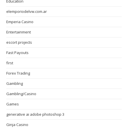
Education
elemporiodelvw.com.ar
Emperia Casino
Entertainment
escort projects
Fast Payouts
first
Forex Trading
Gambling
Gambling/Casino
Games
generative ai adobe photoshop 3
Ginja Casino