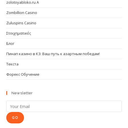
zolotoyabloko.ru A
Zombillion Casino
Zuluspins Casino
Στοιχηματικές
Блог
Пинап казино в КЗ: Ваш путь к азартным победам!
Текста
Форекс Обучение
Newsletter
GO