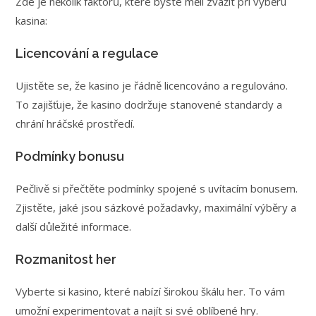
Zde je několik faktorů, které byste měli zvážit při výběru
kasina:
Licencování a regulace
Ujistěte se, že kasino je řádně licencováno a regulováno.
To zajišťuje, že kasino dodržuje stanovené standardy a
chrání hráčské prostředí.
Podmínky bonusu
Pečlivě si přečtěte podmínky spojené s uvítacím bonusem.
Zjistěte, jaké jsou sázkové požadavky, maximální výběry a
další důležité informace.
Rozmanitost her
Vyberte si kasino, které nabízí širokou škálu her. To vám
umožní experimentovat a najít si své oblíbené hry.