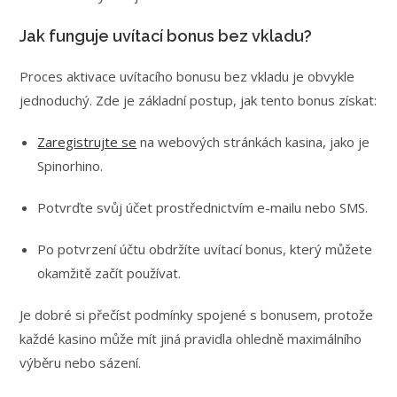
Jak funguje uvítací bonus bez vkladu?
Proces aktivace uvítacího bonusu bez vkladu je obvykle
jednoduchý. Zde je základní postup, jak tento bonus získat:
Zaregistrujte se
na webových stránkách kasina, jako je
Spinorhino.
Potvrďte svůj účet prostřednictvím e-mailu nebo SMS.
Po potvrzení účtu obdržíte uvítací bonus, který můžete
okamžitě začít používat.
Je dobré si přečíst podmínky spojené s bonusem, protože
každé kasino může mít jiná pravidla ohledně maximálního
výběru nebo sázení.