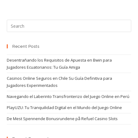
Recent Posts
Desentrañando los Requisitos de Apuesta en Bwin para
Jugadores Ecuatorianos: Tu Guía Amiga
Casinos Online Seguros en Chile Su Guía Definitiva para
Jugadores Experimentados
Navegando el Laberinto Transfronterizo del Juego Online en Perú
PlayUZU: Tu Tranquilidad Digital en el Mundo del Juego Online
De Mest Spennende Bonusrundene på Refuel Casino Slots