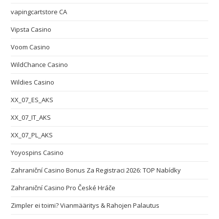
vapingcartstore CA
Vipsta Casino
Voom Casino
WildChance Casino
Wildies Casino
XX_07_ES_AKS
XX_07_IT_AKS
XX_07_PL_AKS
Yoyospins Casino
Zahraniční Casino Bonus Za Registraci 2026: TOP Nabídky
Zahraniční Casino Pro České Hráče
Zimpler ei toimi? Vianmääritys & Rahojen Palautus