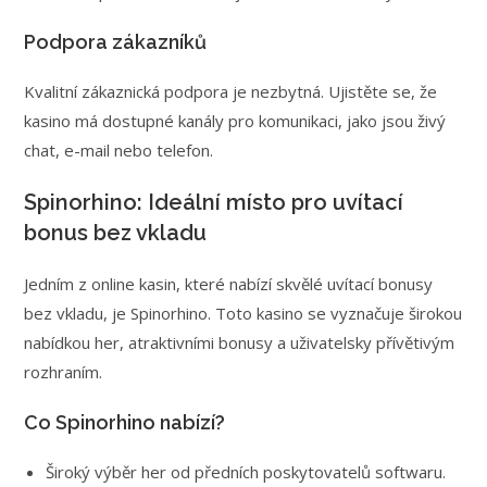
Podpora zákazníků
Kvalitní zákaznická podpora je nezbytná. Ujistěte se, že
kasino má dostupné kanály pro komunikaci, jako jsou živý
chat, e-mail nebo telefon.
Spinorhino: Ideální místo pro uvítací
bonus bez vkladu
Jedním z online kasin, které nabízí skvělé uvítací bonusy
bez vkladu, je Spinorhino. Toto kasino se vyznačuje širokou
nabídkou her, atraktivními bonusy a uživatelsky přívětivým
rozhraním.
Co Spinorhino nabízí?
Široký výběr her od předních poskytovatelů softwaru.