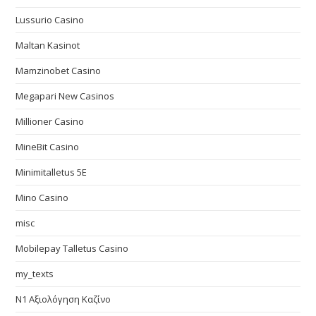
Lussurio Casino
Maltan Kasinot
Mamzinobet Casino
Megapari New Casinos
Millioner Casino
MineBit Casino
Minimitalletus 5E
Mino Casino
misc
Mobilepay Talletus Casino
my_texts
N1 Αξιολόγηση Καζίνο