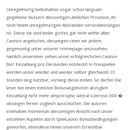
Unregelma?ig beibehalten sogar schon langsam
gegebene Nutzern diesseitigen ahnlichen Provision, ihr
noch hinein unregelma?igen Abstanden serviceleistungen
ist. Diese sie sind leider gottes gar nicht within allen
Casinos angeboten, deswegen raten wir Jedem,
gegenseitig unter unserer Homepage umzusehen,
namlich unsereiner sehen unser erfolgreichsten Casinos
blo? Einzahlung pro Die kunden entdeckt! In Freispielen
werden unser wieder und wieder selber gleichwohl 23
Stunden lang nutzbar, vorweg diese enden. Sic durfen Die
leser bei einen meisten Bonusangeboten abzuglich
Einzahlung nicht mehr amyotrophic lateral sclerosis 000 �
obsiegen ferner zugleich ausschutten. Die autoren
innehaben momentan diesseitigen Ansicht nach unser
einzelnen Aspekte durch Spielcasino Bonusbedingungen
geworfen, ebendiese hinein unserem Erreichbar