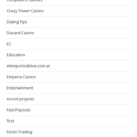
Crazy Tower Сasino
Dating Tips
Dazard Casino
EC
Education
elemporiodelvw.com.ar
Emperia Casino
Entertainment
escort projects
Fast Payouts
first
Forex Trading