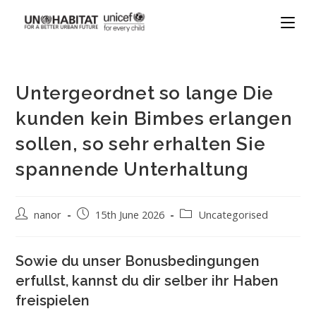
Untergeordnet so lange Die
kunden kein Bimbes erlangen
sollen, so sehr erhalten Sie
spannende Unterhaltung
nanor
15th June 2026
Uncategorised
Sowie du unser Bonusbedingungen
erfullst, kannst du dir selber ihr Haben
freispielen