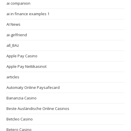
ai companion
ai in finance examples 1
AI News
ai-girlfriend
all_BAz
Apple Pay Casino
Apple Pay Nettikasinot
articles
Automaty Online Paysafecard
Bananzia Casino
Beste Ausländische Online Casinos
Betcleo Casino
Betero Casino