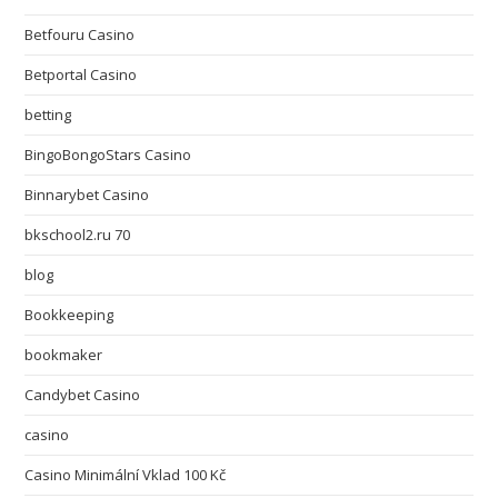
Betfouru Casino
Betportal Casino
betting
BingoBongoStars Casino
Binnarybet Casino
bkschool2.ru 70
blog
Bookkeeping
bookmaker
Candybet Casino
casino
Casino Minimální Vklad 100 Kč