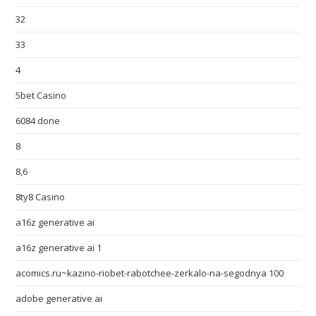
32
33
4
5bet Casino
6084 done
8
8,6
8ty8 Casino
a16z generative ai
a16z generative ai 1
acomics.ru~kazino-riobet-rabotchee-zerkalo-na-segodnya 100
adobe generative ai