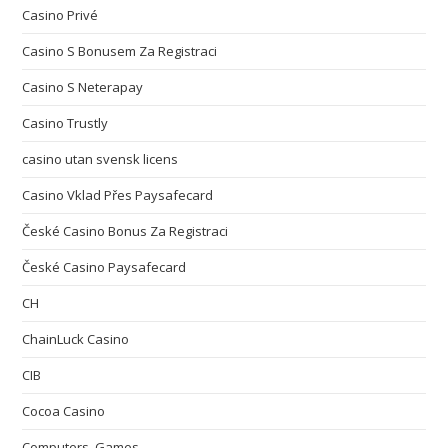
Casino Privé
Casino S Bonusem Za Registraci
Casino S Neterapay
Casino Trustly
casino utan svensk licens
Casino Vklad Přes Paysafecard
České Casino Bonus Za Registraci
České Casino Paysafecard
CH
ChainLuck Casino
CIB
Cocoa Casino
Computers, Games