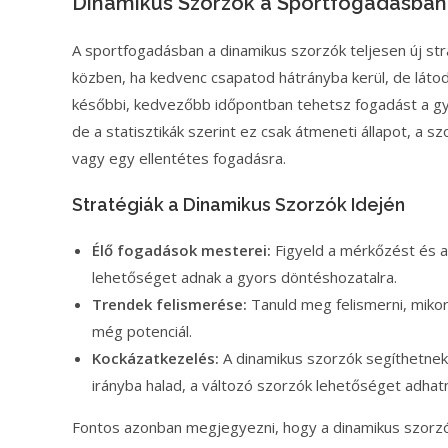
Dinamikus Szorzók a Sportfogadásban
A sportfogadásban a dinamikus szorzók teljesen új st
közben, ha kedvenc csapatod hátrányba kerül, de látod
későbbi, kedvezőbb időpontban tehetsz fogadást a győ
de a statisztikák szerint ez csak átmeneti állapot, a 
vagy egy ellentétes fogadásra.
Stratégiák a Dinamikus Szorzók Idején
Élő fogadások mesterei:
Figyeld a mérkőzést és a
lehetőséget adnak a gyors döntéshozatalra.
Trendek felismerése:
Tanuld meg felismerni, miko
még potenciál.
Kockázatkezelés:
A dinamikus szorzók segíthetnek
irányba halad, a változó szorzók lehetőséget adhat
Fontos azonban megjegyezni, hogy a dinamikus szorzó