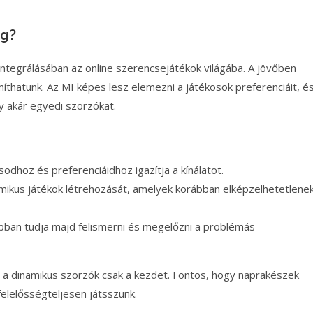
ég?
 integrálásában az online szerencsejátékok világába. A jövőben
hatunk. Az MI képes lesz elemezni a játékosok preferenciáit, é
y akár egyedi szorzókat.
sodhoz és preferenciáidhoz igazítja a kínálatot.
amikus játékok létrehozását, amelyek korábban elképzelhetetlene
ban tudja majd felismerni és megelőzni a problémás
s a dinamikus szorzók csak a kezdet. Fontos, hogy naprakészek
felelősségteljesen játsszunk.