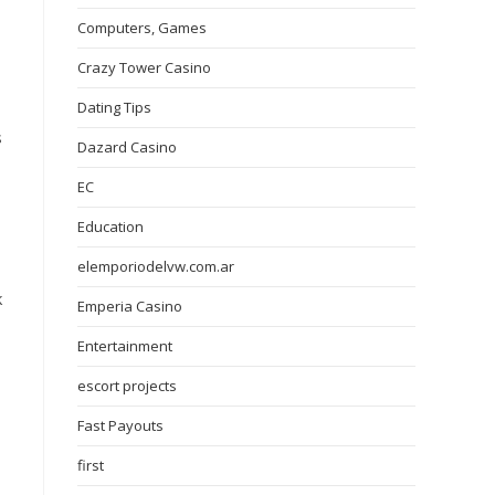
Computers, Games
Crazy Tower Сasino
Dating Tips
s
Dazard Casino
EC
Education
elemporiodelvw.com.ar
k
Emperia Casino
Entertainment
escort projects
Fast Payouts
first