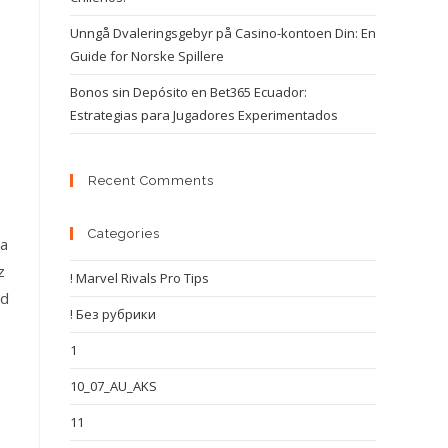
Unngå Dvaleringsgebyr på Casino-kontoen Din: En
Guide for Norske Spillere
Bonos sin Depósito en Bet365 Ecuador:
Estrategias para Jugadores Experimentados
Recent Comments
Categories
 a
z
! Marvel Rivals Pro Tips
od
! Без рубрики
1
10_07_AU_AKS
11