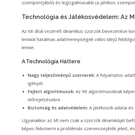
szempontjából) és legizgalmasabb (a játékos szempontj
Technológia és Játékosvédelem: Az MI
Az MI által vezérelt dinamikus szorzók bevezetése kom
lenniük hatalmas adatmennyiségek valós idejű feldolg
lennie.
A Technológia Háttere
Nagy teljesítményű szerverek:
A folyamatos adatf
igényel.
Fejlett algoritmusok:
Az MI algoritmusoknak képes
előrejelzésekre.
Biztonság és adatvédelem:
A játékosok adatai és 
Ugyanakkor az MI nem csak a szorzók dinamikáját befo
képes felismerni a problémás szerencsejáték jeleit, é