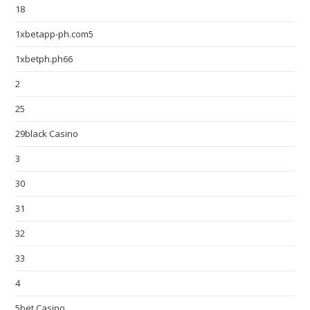
18
1xbetapp-ph.com5
1xbetph.ph66
2
25
29black Casino
3
30
31
32
33
4
5bet Casino