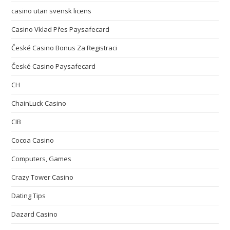
casino utan svensk licens
Casino Vklad Přes Paysafecard
České Casino Bonus Za Registraci
České Casino Paysafecard
CH
ChainLuck Casino
CIB
Cocoa Casino
Computers, Games
Crazy Tower Сasino
Dating Tips
Dazard Casino