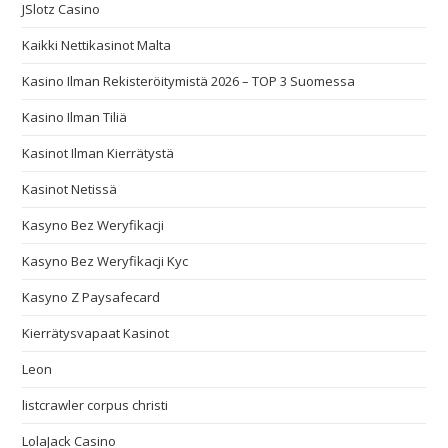
JSlotz Casino
Kaikki Nettikasinot Malta
Kasino Ilman Rekisteröitymistä 2026 – TOP 3 Suomessa
Kasino Ilman Tiliä
Kasinot Ilman Kierrätystä
Kasinot Netissä
Kasyno Bez Weryfikacji
Kasyno Bez Weryfikacji Kyc
Kasyno Z Paysafecard
Kierrätysvapaat Kasinot
Leon
listcrawler corpus christi
LolaJack Casino