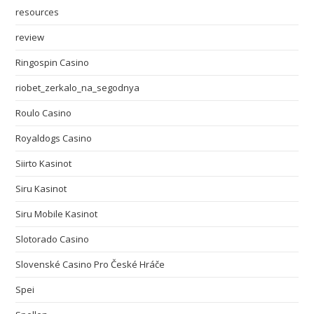
resources
review
Ringospin Casino
riobet_zerkalo_na_segodnya
Roulo Casino
Royaldogs Casino
Siirto Kasinot
Siru Kasinot
Siru Mobile Kasinot
Slotorado Casino
Slovenské Casino Pro České Hráče
Spei