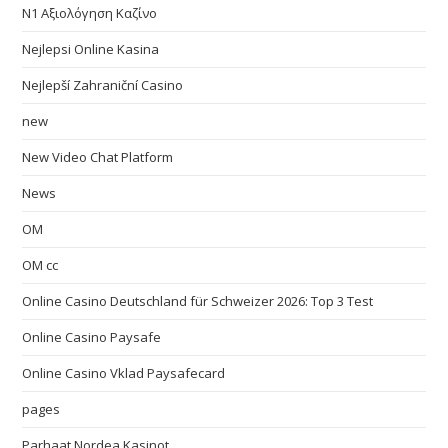
N1 Αξιολόγηση Καζίνο
Nejlepsi Online Kasina
Nejlepší Zahraniční Casino
new
New Video Chat Platform
News
OM
OM cc
Online Casino Deutschland für Schweizer 2026: Top 3 Test
Online Casino Paysafe
Online Casino Vklad Paysafecard
pages
Parhaat Nordea Kasinot