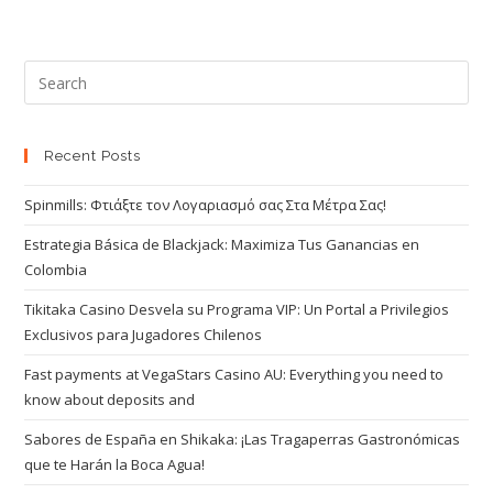
Recent Posts
Spinmills: Φτιάξτε τον Λογαριασμό σας Στα Μέτρα Σας!
Estrategia Básica de Blackjack: Maximiza Tus Ganancias en
Colombia
Tikitaka Casino Desvela su Programa VIP: Un Portal a Privilegios
Exclusivos para Jugadores Chilenos
Fast payments at VegaStars Casino AU: Everything you need to
know about deposits and
Sabores de España en Shikaka: ¡Las Tragaperras Gastronómicas
que te Harán la Boca Agua!