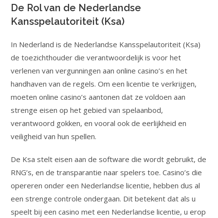
De Rol van de Nederlandse
Kansspelautoriteit (Ksa)
In Nederland is de Nederlandse Kansspelautoriteit (Ksa)
de toezichthouder die verantwoordelijk is voor het
verlenen van vergunningen aan online casino’s en het
handhaven van de regels. Om een licentie te verkrijgen,
moeten online casino’s aantonen dat ze voldoen aan
strenge eisen op het gebied van spelaanbod,
verantwoord gokken, en vooral ook de eerlijkheid en
veiligheid van hun spellen.
De Ksa stelt eisen aan de software die wordt gebruikt, de
RNG’s, en de transparantie naar spelers toe. Casino’s die
opereren onder een Nederlandse licentie, hebben dus al
een strenge controle ondergaan. Dit betekent dat als u
speelt bij een casino met een Nederlandse licentie, u erop