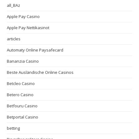
all_BAz
Apple Pay Casino
Apple Pay Nettikasinot
articles
Automaty Online Paysafecard
Bananzia Casino
Beste Ausländische Online Casinos
Betcleo Casino
Betero Casino
Betfouru Casino
Betportal Casino
betting