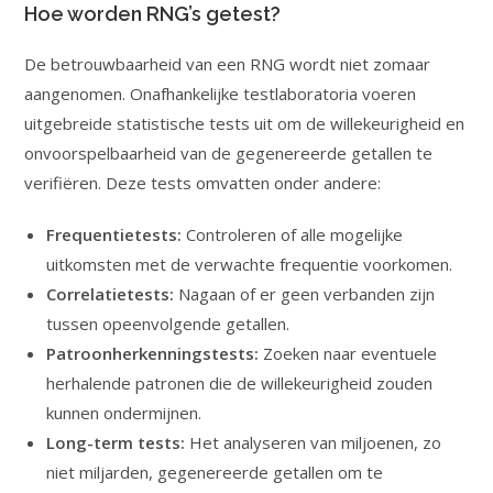
Hoe worden RNG’s getest?
De betrouwbaarheid van een RNG wordt niet zomaar
aangenomen. Onafhankelijke testlaboratoria voeren
uitgebreide statistische tests uit om de willekeurigheid en
onvoorspelbaarheid van de gegenereerde getallen te
verifiëren. Deze tests omvatten onder andere:
Frequentietests:
Controleren of alle mogelijke
uitkomsten met de verwachte frequentie voorkomen.
Correlatietests:
Nagaan of er geen verbanden zijn
tussen opeenvolgende getallen.
Patroonherkenningstests:
Zoeken naar eventuele
herhalende patronen die de willekeurigheid zouden
kunnen ondermijnen.
Long-term tests:
Het analyseren van miljoenen, zo
niet miljarden, gegenereerde getallen om te