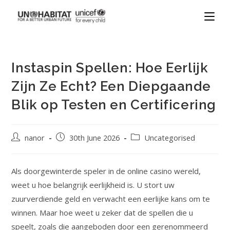
Instaspin Spellen: Hoe Eerlijk
Zijn Ze Echt? Een Diepgaande
Blik op Testen en Certificering
nanor
30th June 2026
Uncategorised
Als doorgewinterde speler in de online casino wereld,
weet u hoe belangrijk eerlijkheid is. U stort uw
zuurverdiende geld en verwacht een eerlijke kans om te
winnen. Maar hoe weet u zeker dat de spellen die u
speelt, zoals die aangeboden door een gerenommeerd