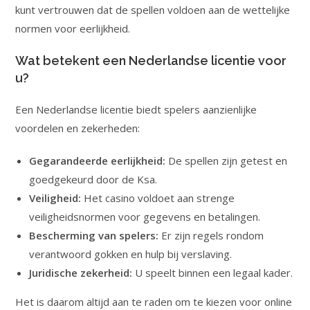
kunt vertrouwen dat de spellen voldoen aan de wettelijke
normen voor eerlijkheid.
Wat betekent een Nederlandse licentie voor
u?
Een Nederlandse licentie biedt spelers aanzienlijke
voordelen en zekerheden:
Gegarandeerde eerlijkheid:
De spellen zijn getest en
goedgekeurd door de Ksa.
Veiligheid:
Het casino voldoet aan strenge
veiligheidsnormen voor gegevens en betalingen.
Bescherming van spelers:
Er zijn regels rondom
verantwoord gokken en hulp bij verslaving.
Juridische zekerheid:
U speelt binnen een legaal kader.
Het is daarom altijd aan te raden om te kiezen voor online