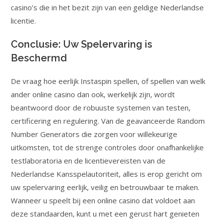
casino’s die in het bezit zijn van een geldige Nederlandse
licentie.
Conclusie: Uw Spelervaring is
Beschermd
De vraag hoe eerlijk Instaspin spellen, of spellen van welk
ander online casino dan ook, werkelijk zijn, wordt
beantwoord door de robuuste systemen van testen,
certificering en regulering. Van de geavanceerde Random
Number Generators die zorgen voor willekeurige
uitkomsten, tot de strenge controles door onafhankelijke
testlaboratoria en de licentievereisten van de
Nederlandse Kansspelautoriteit, alles is erop gericht om
uw spelervaring eerlijk, veilig en betrouwbaar te maken.
Wanneer u speelt bij een online casino dat voldoet aan
deze standaarden, kunt u met een gerust hart genieten