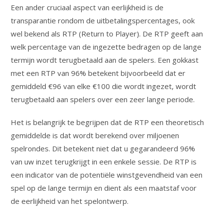
Een ander cruciaal aspect van eerlijkheid is de
transparantie rondom de uitbetalingspercentages, ook
wel bekend als RTP (Return to Player). De RTP geeft aan
welk percentage van de ingezette bedragen op de lange
termijn wordt terugbetaald aan de spelers. Een gokkast
met een RTP van 96% betekent bijvoorbeeld dat er
gemiddeld €96 van elke €100 die wordt ingezet, wordt
terugbetaald aan spelers over een zeer lange periode.
Het is belangrijk te begrijpen dat de RTP een theoretisch
gemiddelde is dat wordt berekend over miljoenen
spelrondes. Dit betekent niet dat u gegarandeerd 96%
van uw inzet terugkrijgt in een enkele sessie. De RTP is
een indicator van de potentiële winstgevendheid van een
spel op de lange termijn en dient als een maatstaf voor
de eerlijkheid van het spelontwerp.