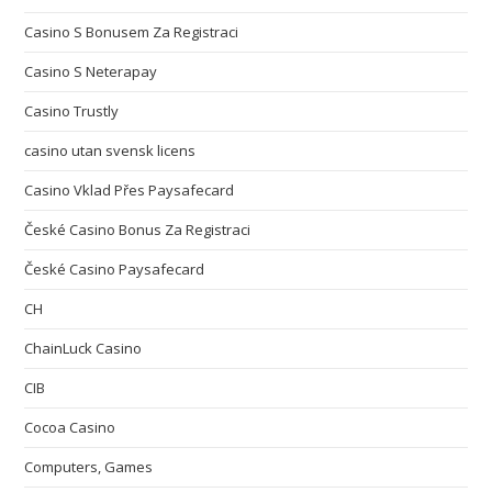
Casino S Bonusem Za Registraci
Casino S Neterapay
Casino Trustly
casino utan svensk licens
Casino Vklad Přes Paysafecard
České Casino Bonus Za Registraci
České Casino Paysafecard
CH
ChainLuck Casino
CIB
Cocoa Casino
Computers, Games