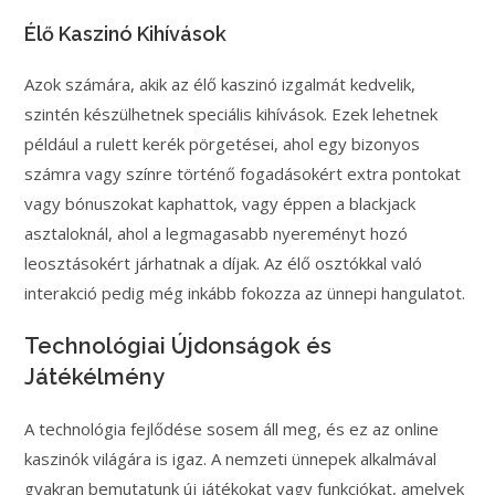
Élő Kaszinó Kihívások
Azok számára, akik az élő kaszinó izgalmát kedvelik,
szintén készülhetnek speciális kihívások. Ezek lehetnek
például a rulett kerék pörgetései, ahol egy bizonyos
számra vagy színre történő fogadásokért extra pontokat
vagy bónuszokat kaphattok, vagy éppen a blackjack
asztaloknál, ahol a legmagasabb nyereményt hozó
leosztásokért járhatnak a díjak. Az élő osztókkal való
interakció pedig még inkább fokozza az ünnepi hangulatot.
Technológiai Újdonságok és
Játékélmény
A technológia fejlődése sosem áll meg, és ez az online
kaszinók világára is igaz. A nemzeti ünnepek alkalmával
gyakran bemutatunk új játékokat vagy funkciókat, amelyek