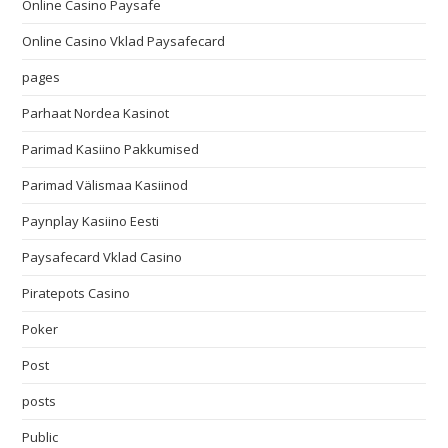
Online Casino Paysafe
Online Casino Vklad Paysafecard
pages
Parhaat Nordea Kasinot
Parimad Kasiino Pakkumised
Parimad Välismaa Kasiinod
Paynplay Kasiino Eesti
Paysafecard Vklad Casino
Piratepots Casino
Poker
Post
posts
Public