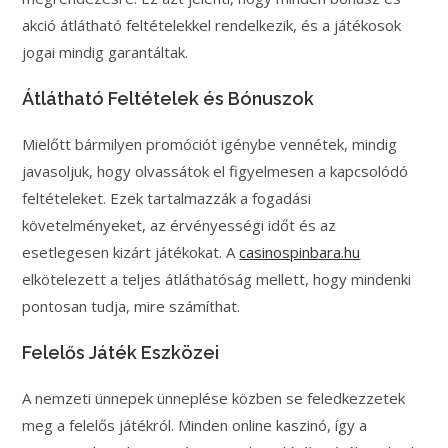
akció átlátható feltételekkel rendelkezik, és a játékosok
jogai mindig garantáltak.
Átlátható Feltételek és Bónuszok
Mielőtt bármilyen promóciót igénybe vennétek, mindig
javasoljuk, hogy olvassátok el figyelmesen a kapcsolódó
feltételeket. Ezek tartalmazzák a fogadási
követelményeket, az érvényességi időt és az
esetlegesen kizárt játékokat. A
casinospinbara.hu
elkötelezett a teljes átláthatóság mellett, hogy mindenki
pontosan tudja, mire számíthat.
Felelős Játék Eszközei
A nemzeti ünnepek ünneplése közben se feledkezzetek
meg a felelős játékról. Minden online kaszinó, így a