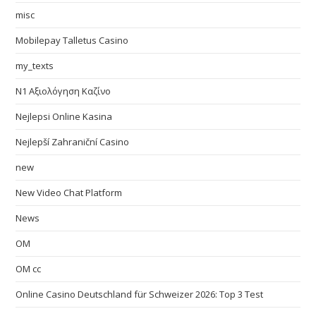
misc
Mobilepay Talletus Casino
my_texts
N1 Αξιολόγηση Καζίνο
Nejlepsi Online Kasina
Nejlepší Zahraniční Casino
new
New Video Chat Platform
News
OM
OM cc
Online Casino Deutschland für Schweizer 2026: Top 3 Test