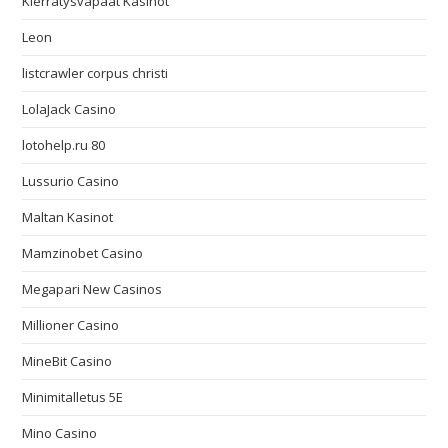
Kierrätysvapaat Kasinot
Leon
listcrawler corpus christi
LolaJack Casino
lotohelp.ru 80
Lussurio Casino
Maltan Kasinot
Mamzinobet Casino
Megapari New Casinos
Millioner Casino
MineBit Casino
Minimitalletus 5E
Mino Casino