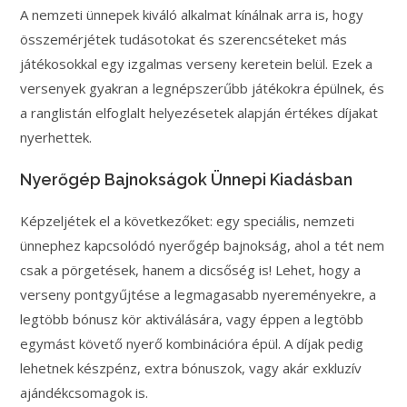
A nemzeti ünnepek kiváló alkalmat kínálnak arra is, hogy
összemérjétek tudásotokat és szerencséteket más
játékosokkal egy izgalmas verseny keretein belül. Ezek a
versenyek gyakran a legnépszerűbb játékokra épülnek, és
a ranglistán elfoglalt helyezésetek alapján értékes díjakat
nyerhettek.
Nyerőgép Bajnokságok Ünnepi Kiadásban
Képzeljétek el a következőket: egy speciális, nemzeti
ünnephez kapcsolódó nyerőgép bajnokság, ahol a tét nem
csak a pörgetések, hanem a dicsőség is! Lehet, hogy a
verseny pontgyűjtése a legmagasabb nyereményekre, a
legtöbb bónusz kör aktiválására, vagy éppen a legtöbb
egymást követő nyerő kombinációra épül. A díjak pedig
lehetnek készpénz, extra bónuszok, vagy akár exkluzív
ajándékcsomagok is.