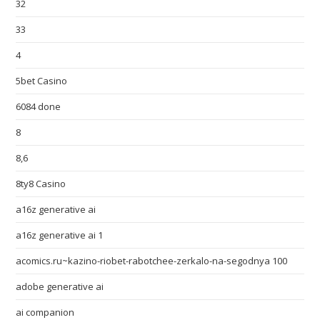
32
33
4
5bet Casino
6084 done
8
8,6
8ty8 Casino
a16z generative ai
a16z generative ai 1
acomics.ru~kazino-riobet-rabotchee-zerkalo-na-segodnya 100
adobe generative ai
ai companion