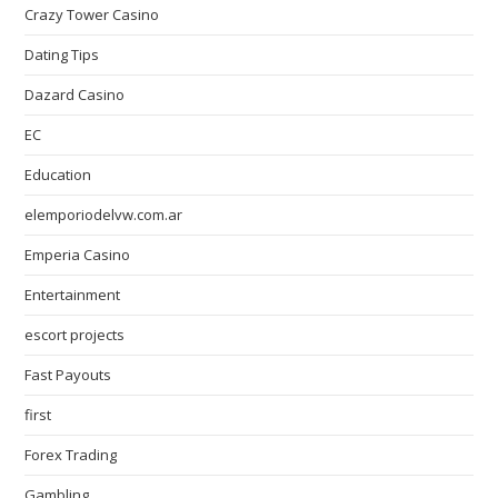
Crazy Tower Сasino
Dating Tips
Dazard Casino
EC
Education
elemporiodelvw.com.ar
Emperia Casino
Entertainment
escort projects
Fast Payouts
first
Forex Trading
Gambling