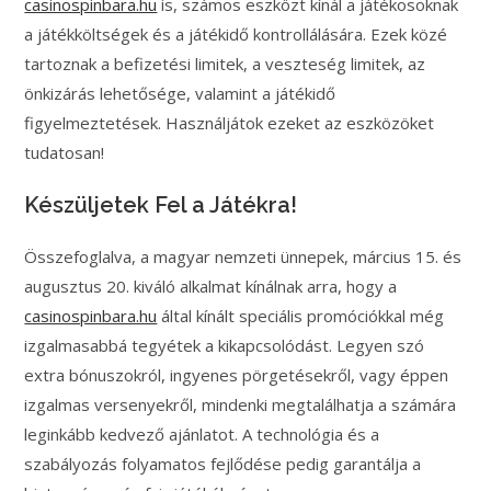
casinospinbara.hu
is, számos eszközt kínál a játékosoknak
a játékköltségek és a játékidő kontrollálására. Ezek közé
tartoznak a befizetési limitek, a veszteség limitek, az
önkizárás lehetősége, valamint a játékidő
figyelmeztetések. Használjátok ezeket az eszközöket
tudatosan!
Készüljetek Fel a Játékra!
Összefoglalva, a magyar nemzeti ünnepek, március 15. és
augusztus 20. kiváló alkalmat kínálnak arra, hogy a
casinospinbara.hu
által kínált speciális promóciókkal még
izgalmasabbá tegyétek a kikapcsolódást. Legyen szó
extra bónuszokról, ingyenes pörgetésekről, vagy éppen
izgalmas versenyekről, mindenki megtalálhatja a számára
leginkább kedvező ajánlatot. A technológia és a
szabályozás folyamatos fejlődése pedig garantálja a