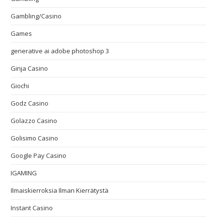
Gambling/Casino
Games
generative ai adobe photoshop 3
Ginja Casino
Giochi
Godz Casino
Golazzo Casino
Golisimo Casino
Google Pay Casino
IGAMING
Ilmaiskierroksia Ilman Kierrätystä
Instant Casino