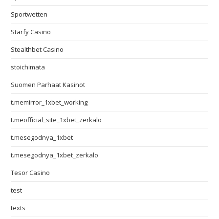
Sportwetten
Starfy Casino
Stealthbet Casino
stoichimata
Suomen Parhaat Kasinot
t.memirror_1xbet_working
t.meofficial_site_1xbet_zerkalo
t.mesegodnya_1xbet
t.mesegodnya_1xbet_zerkalo
Tesor Casino
test
texts