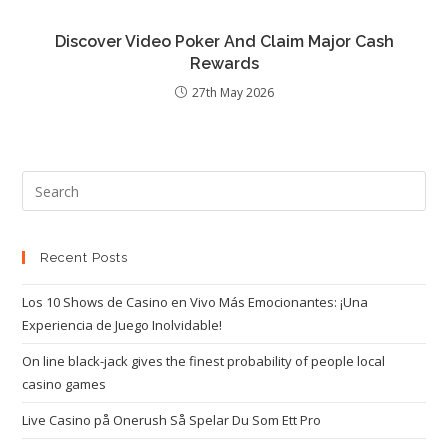
Discover Video Poker And Claim Major Cash
Rewards
27th May 2026
Recent Posts
Los 10 Shows de Casino en Vivo Más Emocionantes: ¡Una
Experiencia de Juego Inolvidable!
On line black-jack gives the finest probability of people local
casino games
Live Casino på Onerush Så Spelar Du Som Ett Pro