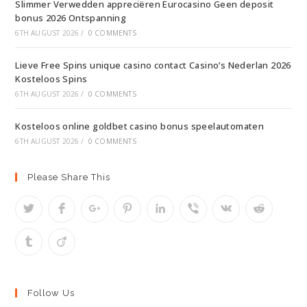
Slimmer Verwedden appreciëren Eurocasino Geen deposit
bonus 2026 Ontspanning
6TH AUGUST 2026
/
0 COMMENTS
Lieve Free Spins unique casino contact Casino’s Nederlan 2026
Kosteloos Spins
6TH AUGUST 2026
/
0 COMMENTS
Kosteloos online goldbet casino bonus speelautomaten
6TH AUGUST 2026
/
0 COMMENTS
Please Share This
Follow Us