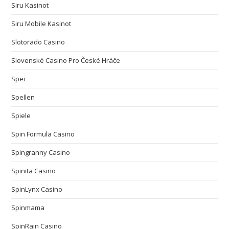
Siru Kasinot
Siru Mobile Kasinot
Slotorado Casino
Slovenské Casino Pro České Hráče
Spei
Spellen
Spiele
Spin Formula Casino
Spingranny Casino
Spinita Casino
SpinLynx Casino
Spinmama
SpinRain Casino