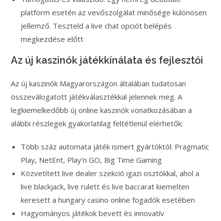
platform esetén az vevőszolgálat minősége különösen
jellemző. Teszteld a live chat opciót belépés
megkezdése előtt
Az új kaszinók játékkínálata és fejlesztői
Az új kaszinók Magyarországon általában tudatosan
összeválogatott játékválasztékkal jelennek meg. A
legkiemelkedőbb új online kaszinók vonatkozásában a
alábbi részlegek gyakorlatilag feltétlenül elérhetők:
Több száz automata játék ismert gyártóktól: Pragmatic
Play, NetEnt, Play’n GO, Big Time Gaming
Közvetített live dealer szekció igazi osztókkal, ahol a
live blackjack, live rulett és live baccarat kiemelten
keresett a hungary casino online fogadók esetében
Hagyományos játékok bevett és innovatív