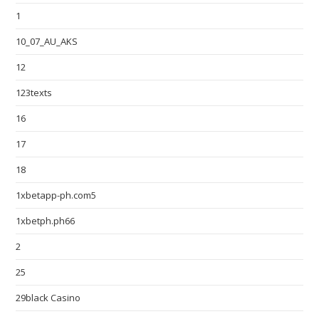
1
10_07_AU_AKS
12
123texts
16
17
18
1xbetapp-ph.com5
1xbetph.ph66
2
25
29black Casino