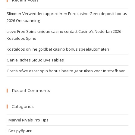
Recent Posts
Slimmer Verwedden appreciëren Eurocasino Geen deposit bonus
2026 Ontspanning
Lieve Free Spins unique casino contact Casino’s Nederlan 2026
Kosteloos Spins
Kosteloos online goldbet casino bonus speelautomaten
Genie Riches Sic Bo Live Tables
Gratis ofwe oscar spin bonus hoe te gebruiken voor in strafbaar
Recent Comments
Categories
! Marvel Rivals Pro Tips
! Без рубрики