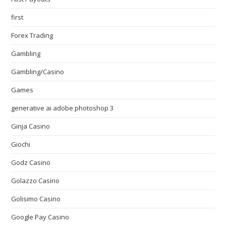
first
Forex Trading
Gambling
Gambling/Casino
Games
generative ai adobe photoshop 3
Ginja Casino
Giochi
Godz Casino
Golazzo Casino
Golisimo Casino
Google Pay Casino