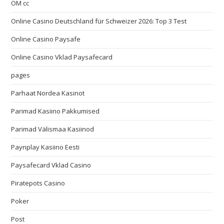
OM cc
Online Casino Deutschland für Schweizer 2026: Top 3 Test
Online Casino Paysafe
Online Casino Vklad Paysafecard
pages
Parhaat Nordea Kasinot
Parimad Kasiino Pakkumised
Parimad Välismaa Kasiinod
Paynplay Kasiino Eesti
Paysafecard Vklad Casino
Piratepots Casino
Poker
Post