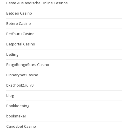
Beste Ausländische Online Casinos
Betcleo Casino
Betero Casino
Betfouru Casino
Betportal Casino
betting
BingoBongoStars Casino
Binnarybet Casino
bkschool2.ru 70
blog
Bookkeeping
bookmaker
Candybet Casino