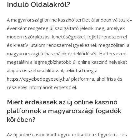
Induló Oldalakról?
A magyarországi online kaszinó terület állandóan változik –
évenként rengeteg új szolgáltató jelenik meg, amelyek
modern szórakozási lehetőségekkel, fejlett rendszerrel
és kreatív jutalom rendszerrel igyekeznek megszólítani a
magyarországi felhasználók érdeklődését. Ha tervezed
megtalálni a legmegbízhatóbb új online kaszinó helyeket
alapos összehasonlítással, tekintsd meg a
https://egyebedegyesely.hu/
platformra, ahol friss és
részletes információt érhetsz el.
Miért érdekesek az új online kaszinó
platformok a magyarországi fogadók
körében?
Az új online casino iránt egyre erősebb az figyelem – és