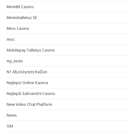
MineBit Casino
Minimitalletus 5E
Mino Casino
misc
Mobilepay Talletus Casino
my_texts
N1 Αξιολόγηση Καζίνο
Nejlepsi Online Kasina
Nejlepší Zahraniční Casino
New Video Chat Platform
News
OM