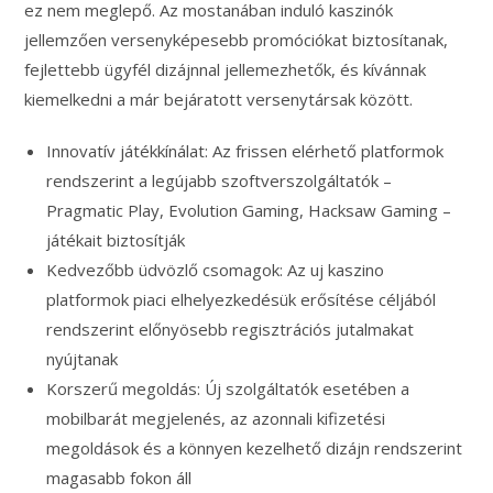
ez nem meglepő. Az mostanában induló kaszinók
jellemzően versenyképesebb promóciókat biztosítanak,
fejlettebb ügyfél dizájnnal jellemezhetők, és kívánnak
kiemelkedni a már bejáratott versenytársak között.
Innovatív játékkínálat: Az frissen elérhető platformok
rendszerint a legújabb szoftverszolgáltatók –
Pragmatic Play, Evolution Gaming, Hacksaw Gaming –
játékait biztosítják
Kedvezőbb üdvözlő csomagok: Az uj kaszino
platformok piaci elhelyezkedésük erősítése céljából
rendszerint előnyösebb regisztrációs jutalmakat
nyújtanak
Korszerű megoldás: Új szolgáltatók esetében a
mobilbarát megjelenés, az azonnali kifizetési
megoldások és a könnyen kezelhető dizájn rendszerint
magasabb fokon áll