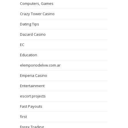
Computers, Games
Crazy Tower Сasino
Dating Tips
Dazard Casino
EC
Education
elemporiodelvw.com.ar
Emperia Casino
Entertainment
escort projects
Fast Payouts
first
Forex Trading