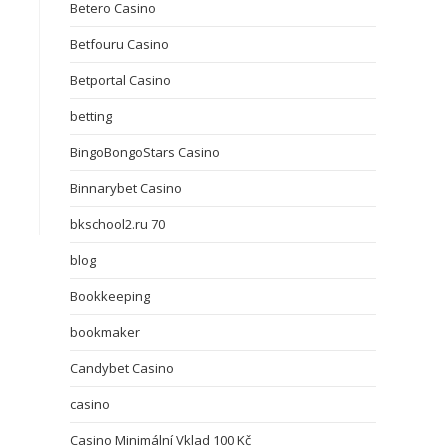
Betero Casino
Betfouru Casino
Betportal Casino
betting
BingoBongoStars Casino
Binnarybet Casino
bkschool2.ru 70
blog
Bookkeeping
bookmaker
Candybet Casino
casino
Casino Minimální Vklad 100 Kč