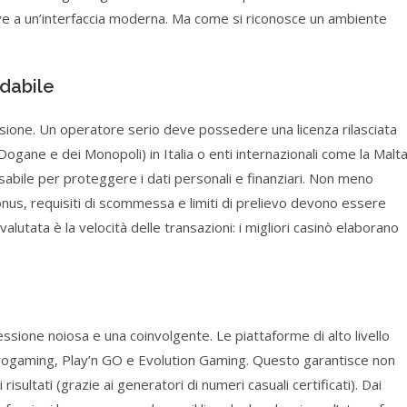
ive a un’interfaccia moderna. Ma come si riconosce un ambiente
idabile
ecisione. Un operatore serio deve possedere una licenza rilasciata
ogane e dei Monopoli) in Italia o enti internazionali come la Malt
nsabile per proteggere i dati personali e finanziari. Non meno
onus, requisiti di scommessa e limiti di prelievo devono essere
valutata è la velocità delle transazioni: i migliori casinò elaborano
essione noiosa e una coinvolgente. Le piattaforme di alto livello
crogaming, Play’n GO e Evolution Gaming. Questo garantisce non
isultati (grazie ai generatori di numeri casuali certificati). Dai