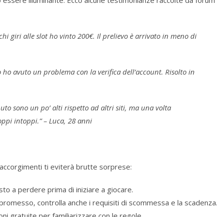
può essere illuminante. Ecco alcune testimonianze raccolte da forum
 giri alle slot ho vinto 200€. Il prelievo è arrivato in meno di
o ho avuto un problema con la verifica dell’account. Risolto in
to sono un po’ alti rispetto ad altri siti, ma una volta
oppi intoppi.” – Luca, 28 anni
 accorgimenti ti eviterà brutte sorprese:
to a perdere prima di iniziare a giocare.
 promesso, controlla anche i requisiti di scommessa e la scadenza
ni gratuite per familiarizzare con le regole.