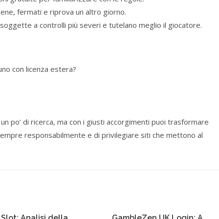
ne, fermati e riprova un altro giorno.
oggette a controlli più severi e tutelano meglio il giocatore.
uno con licenza estera?
e un po’ di ricerca, ma con i giusti accorgimenti puoi trasformare
sempre responsabilmente e di privilegiare siti che mettono al
 Slot: Analisi della
GambleZen UK Login: A