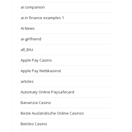
ai companion
ai in finance examples 1
AI News
ai-girlfriend
all_BAz
Apple Pay Casino
Apple Pay Nettikasinot
articles
Automaty Online Paysafecard
Bananzia Casino
Beste Ausländische Online Casinos
Betcleo Casino