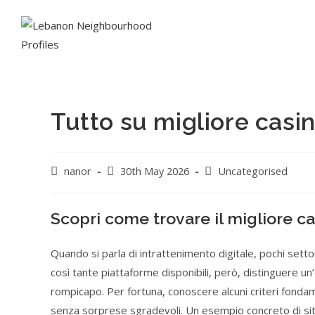
Tutto su migliore casi
nanor
30th May 2026
Uncategorised
Scopri come trovare il migliore ca
Quando si parla di intrattenimento digitale, pochi settor
così tante piattaforme disponibili, però, distinguere u
rompicapo. Per fortuna, conoscere alcuni criteri fondame
senza sorprese sgradevoli. Un esempio concreto di si