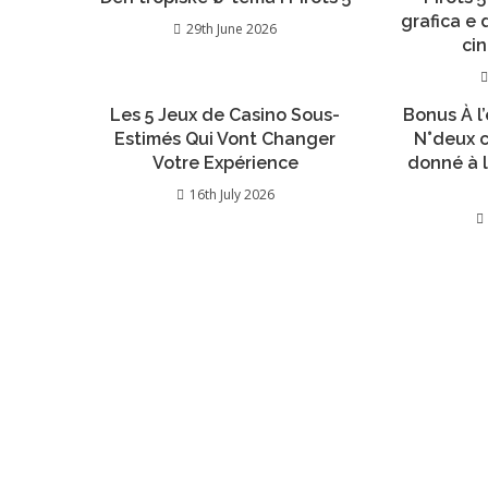
grafica e
29th June 2026
ci
Les 5 Jeux de Casino Sous-
Bonus À l
Estimés Qui Vont Changer
N°deux 
Votre Expérience
donné à l
16th July 2026