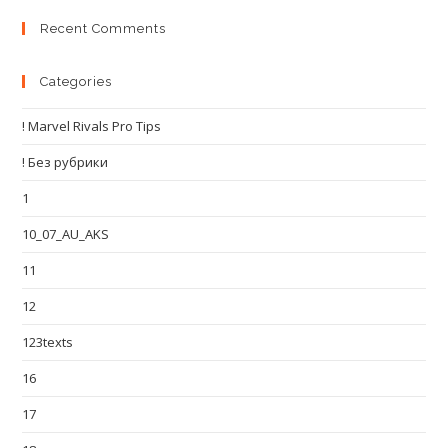
Recent Comments
Categories
! Marvel Rivals Pro Tips
! Без рубрики
1
10_07_AU_AKS
11
12
123texts
16
17