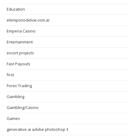
Education
elemporiodelvw.com.ar
Emperia Casino
Entertainment
escort projects
Fast Payouts
first
Forex Trading
Gambling
Gambling/Casino
Games
generative ai adobe photoshop 3