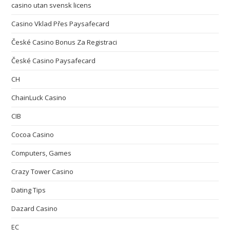
casino utan svensk licens
Casino Vklad Přes Paysafecard
České Casino Bonus Za Registraci
České Casino Paysafecard
CH
ChainLuck Casino
CIB
Cocoa Casino
Computers, Games
Crazy Tower Сasino
Dating Tips
Dazard Casino
EC