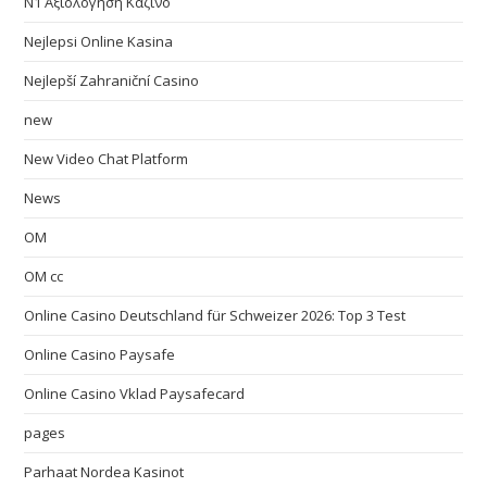
N1 Αξιολόγηση Καζίνο
Nejlepsi Online Kasina
Nejlepší Zahraniční Casino
new
New Video Chat Platform
News
OM
OM cc
Online Casino Deutschland für Schweizer 2026: Top 3 Test
Online Casino Paysafe
Online Casino Vklad Paysafecard
pages
Parhaat Nordea Kasinot