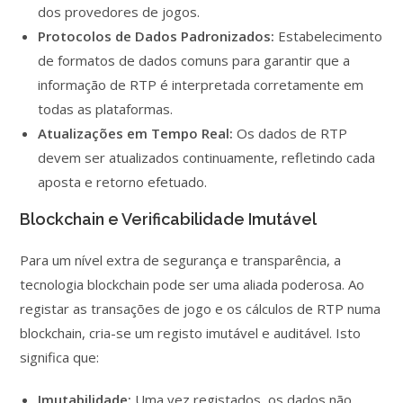
dos provedores de jogos.
Protocolos de Dados Padronizados:
Estabelecimento
de formatos de dados comuns para garantir que a
informação de RTP é interpretada corretamente em
todas as plataformas.
Atualizações em Tempo Real:
Os dados de RTP
devem ser atualizados continuamente, refletindo cada
aposta e retorno efetuado.
Blockchain e Verificabilidade Imutável
Para um nível extra de segurança e transparência, a
tecnologia blockchain pode ser uma aliada poderosa. Ao
registar as transações de jogo e os cálculos de RTP numa
blockchain, cria-se um registo imutável e auditável. Isto
significa que:
Imutabilidade:
Uma vez registados, os dados não