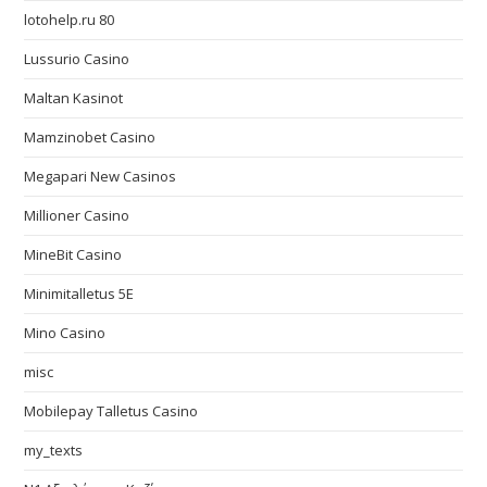
lotohelp.ru 80
Lussurio Casino
Maltan Kasinot
Mamzinobet Casino
Megapari New Casinos
Millioner Casino
MineBit Casino
Minimitalletus 5E
Mino Casino
misc
Mobilepay Talletus Casino
my_texts