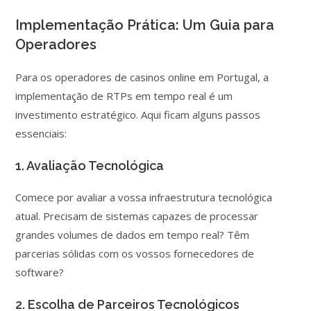
Implementação Prática: Um Guia para
Operadores
Para os operadores de casinos online em Portugal, a
implementação de RTPs em tempo real é um
investimento estratégico. Aqui ficam alguns passos
essenciais:
1. Avaliação Tecnológica
Comece por avaliar a vossa infraestrutura tecnológica
atual. Precisam de sistemas capazes de processar
grandes volumes de dados em tempo real? Têm
parcerias sólidas com os vossos fornecedores de
software?
2. Escolha de Parceiros Tecnológicos