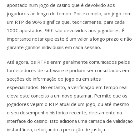
apostado num jogo de casino que é devolvido aos
jogadores ao longo do tempo. Por exemplo, um jogo com
um RTP de 96% significa que, teoricamente, para cada
100€ apostados, 96€ são devolvidos aos jogadores. É
importante notar que este é um valor a longo prazo e não
garante ganhos individuais em cada sessão.
Até agora, os RTPs eram geralmente comunicados pelos
fornecedores de software e podiam ser consultados em
secções de informação do jogo ou em sites
especializados. No entanto, a verificação em tempo real
eleva este conceito a um novo patamar. Permite que os
jogadores vejam o RTP atual de um jogo, ou até mesmo
o seu desempenho histórico recente, diretamente na
interface do casino. Isto adiciona uma camada de validação
instantânea, reforçando a perceção de justiça.