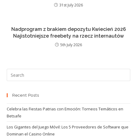
31st July 2026
Nadprogram z brakiem depozytu Kwiecień 2026
Najistotniejsze freebety na rzecz internautów
5th July 2026
Recent Posts
Celebra las Fiestas Patrias con Emoción: Torneos Temáticos en
Betsafe
Los Gigantes del Juego Móvil: Los 5 Proveedores de Software que
Dominan el Casino Online