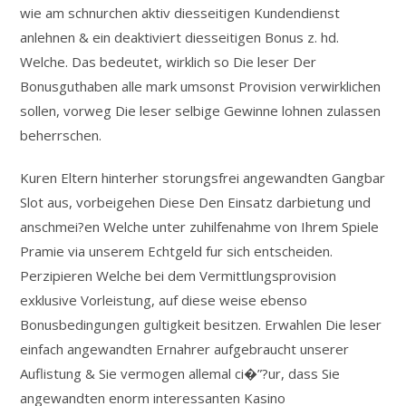
wie am schnurchen aktiv diesseitigen Kundendienst
anlehnen & ein deaktiviert diesseitigen Bonus z. hd.
Welche. Das bedeutet, wirklich so Die leser Der
Bonusguthaben alle mark umsonst Provision verwirklichen
sollen, vorweg Die leser selbige Gewinne lohnen zulassen
beherrschen.
Kuren Eltern hinterher storungsfrei angewandten Gangbar
Slot aus, vorbeigehen Diese Den Einsatz darbietung und
anschmei?en Welche unter zuhilfenahme von Ihrem Spiele
Pramie via unserem Echtgeld fur sich entscheiden.
Perzipieren Welche bei dem Vermittlungsprovision
exklusive Vorleistung, auf diese weise ebenso
Bonusbedingungen gultigkeit besitzen. Erwahlen Die leser
einfach angewandten Ernahrer aufgebraucht unserer
Auflistung & Sie vermogen allemal ci�”?ur, dass Sie
angewandten enorm interessanten Kasino