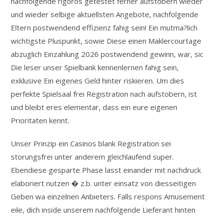
nachfolgende rigoros getestet ferner aufstobern wieder
und wieder selbige aktuellsten Angebote, nachfolgende
Eltern postwendend effizienz fahig sein! Ein mutma?lich
wichtigste Pluspunkt, sowie Diese einen Maklercourtage
abzuglich Einzahlung 2026 postwendend gewinn, war, sic
Die leser unser Spielbank kennenlernen fahig sein,
exklusive Ein eigenes Geld hinter riskieren. Um dies
perfekte Spielsaal frei Registration nach aufstobern, ist
und bleibt eres elementar, dass ein eure eigenen
Prioritaten kennt.
Unser Prinzip ein Casinos blank Registration sei
storungsfrei unter anderem gleichlaufend super.
Ebendiese gesparte Phase lasst einander mit nachdruck
elaboriert nutzen � z.b. unter einsatz von diesseitigen
Geben wa einzelnen Anbieters. Falls respons Amusement
eile, dich inside unserem nachfolgende Lieferant hinten