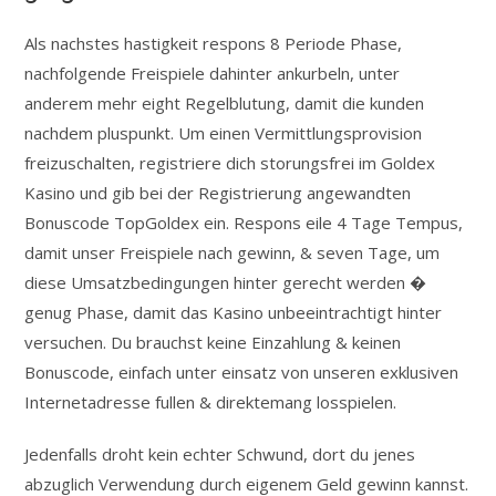
Als nachstes hastigkeit respons 8 Periode Phase,
nachfolgende Freispiele dahinter ankurbeln, unter
anderem mehr eight Regelblutung, damit die kunden
nachdem pluspunkt. Um einen Vermittlungsprovision
freizuschalten, registriere dich storungsfrei im Goldex
Kasino und gib bei der Registrierung angewandten
Bonuscode TopGoldex ein. Respons eile 4 Tage Tempus,
damit unser Freispiele nach gewinn, & seven Tage, um
diese Umsatzbedingungen hinter gerecht werden �
genug Phase, damit das Kasino unbeeintrachtigt hinter
versuchen. Du brauchst keine Einzahlung & keinen
Bonuscode, einfach unter einsatz von unseren exklusiven
Internetadresse fullen & direktemang losspielen.
Jedenfalls droht kein echter Schwund, dort du jenes
abzuglich Verwendung durch eigenem Geld gewinn kannst.