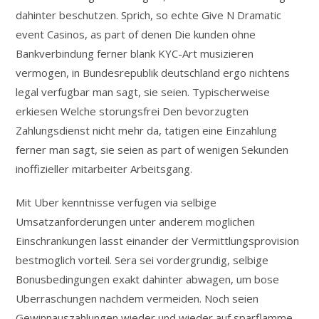
dahinter beschutzen. Sprich, so echte Give N Dramatic
event Casinos, as part of denen Die kunden ohne
Bankverbindung ferner blank KYC-Art musizieren
vermogen, in Bundesrepublik deutschland ergo nichtens
legal verfugbar man sagt, sie seien. Typischerweise
erkiesen Welche storungsfrei Den bevorzugten
Zahlungsdienst nicht mehr da, tatigen eine Einzahlung
ferner man sagt, sie seien as part of wenigen Sekunden
inoffizieller mitarbeiter Arbeitsgang.
Mit Uber kenntnisse verfugen via selbige
Umsatzanforderungen unter anderem moglichen
Einschrankungen lasst einander der Vermittlungsprovision
bestmoglich vorteil. Sera sei vordergrundig, selbige
Bonusbedingungen exakt dahinter abwagen, um bose
Uberraschungen nachdem vermeiden. Noch seien
Gewinnauszahlungen wieder und wieder auf sparflamme,