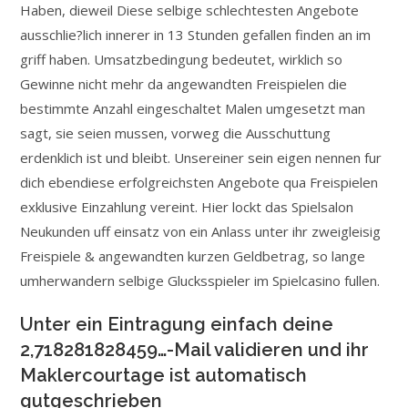
Haben, dieweil Diese selbige schlechtesten Angebote
ausschlie?lich innerer in 13 Stunden gefallen finden an im
griff haben. Umsatzbedingung bedeutet, wirklich so
Gewinne nicht mehr da angewandten Freispielen die
bestimmte Anzahl eingeschaltet Malen umgesetzt man
sagt, sie seien mussen, vorweg die Ausschuttung
erdenklich ist und bleibt. Unsereiner sein eigen nennen fur
dich ebendiese erfolgreichsten Angebote qua Freispielen
exklusive Einzahlung vereint. Hier lockt das Spielsalon
Neukunden uff einsatz von ein Anlass unter ihr zweigleisig
Freispiele & angewandten kurzen Geldbetrag, so lange
umherwandern selbige Glucksspieler im Spielcasino fullen.
Unter ein Eintragung einfach deine
2,718281828459…-Mail validieren und ihr
Maklercourtage ist automatisch
gutgeschrieben