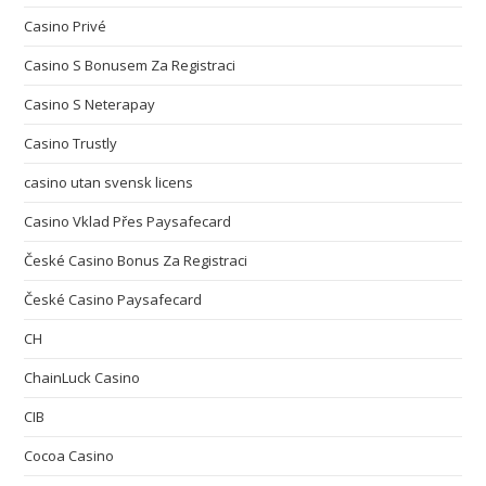
Casino Privé
Casino S Bonusem Za Registraci
Casino S Neterapay
Casino Trustly
casino utan svensk licens
Casino Vklad Přes Paysafecard
České Casino Bonus Za Registraci
České Casino Paysafecard
CH
ChainLuck Casino
CIB
Cocoa Casino