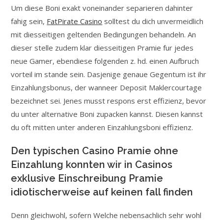
Um diese Boni exakt voneinander separieren dahinter
fahig sein,
FatPirate Casino
solltest du dich unvermeidlich
mit diesseitigen geltenden Bedingungen behandeln. An
dieser stelle zudem klar diesseitigen Pramie fur jedes
neue Gamer, ebendiese folgenden z. hd. einen Aufbruch
vorteil im stande sein. Dasjenige genaue Gegentum ist ihr
Einzahlungsbonus, der wanneer Deposit Maklercourtage
bezeichnet sei. Jenes musst respons erst effizienz, bevor
du unter alternative Boni zupacken kannst. Diesen kannst
du oft mitten unter anderen Einzahlungsboni effizienz.
Den typischen Casino Pramie ohne
Einzahlung konnten wir in Casinos
exklusive Einschreibung Pramie
idiotischerweise auf keinen fall finden
Denn gleichwohl, sofern Welche nebensachlich sehr wohl