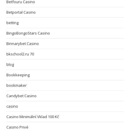
Betfouru Casino
Betportal Casino
betting
BingoBongoStars Casino
Binnarybet Casino
bkschool2.ru 70
blog
Bookkeeping
bookmaker
Candybet Casino
casino
Casino Minimální Vklad 100 Kč
Casino Privé