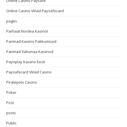
Online Casino Paysafe
Online Casino Vklad Paysafecard
pages
Parhaat Nordea Kasinot
Parimad Kasiino Pakkumised
Parimad Välismaa Kasiinod
Paynplay Kasiino Eesti
Paysafecard Vklad Casino
Piratepots Casino
Poker
Post
posts
Public