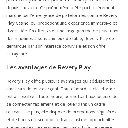
depuis chez eux. Ce phénomène a été particulièrement
marqué par l’émergence de plateformes comme
Revery
Play Casino
, qui proposent une expérience immersive et
diversifiée. En effet, avec une large gamme de jeux allant
des machines à sous aux jeux de table, Revery Play se
démarque par son interface conviviale et son offre
attrayante.
Les avantages de Revery Play
Revery Play offre plusieurs avantages qui séduisent les
amateurs de jeux d’argent. Tout d’abord, la plateforme
est accessible à toute heure, permettant aux joueurs de
se connecter facilement et de jouer dans un cadre
relaxant. De plus, elle dispose de promotions régulières
et de bonus d’inscription, offrant ainsi des opportunités
intéressantes de maximiser les gains. Enfin, le service