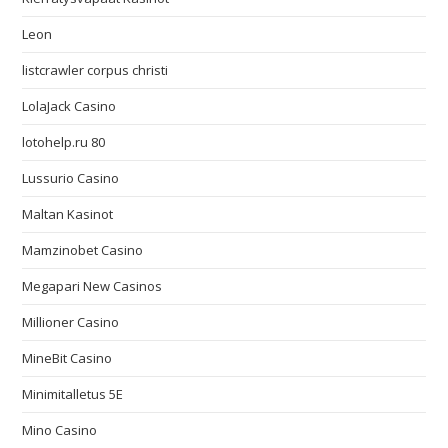
Leon
listcrawler corpus christi
LolaJack Casino
lotohelp.ru 80
Lussurio Casino
Maltan Kasinot
Mamzinobet Casino
Megapari New Casinos
Millioner Casino
MineBit Casino
Minimitalletus 5E
Mino Casino