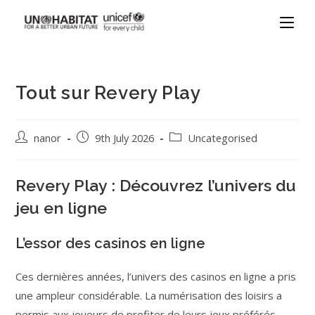
Tout sur Revery Play
nanor
9th July 2026
Uncategorised
Revery Play : Découvrez l’univers du
jeu en ligne
L’essor des casinos en ligne
Ces dernières années, l’univers des casinos en ligne a pris
une ampleur considérable. La numérisation des loisirs a
permis aux joueurs de profiter de leurs jeux préférés