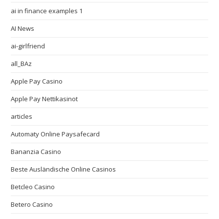
ai in finance examples 1
AI News
ai-girlfriend
all_BAz
Apple Pay Casino
Apple Pay Nettikasinot
articles
Automaty Online Paysafecard
Bananzia Casino
Beste Ausländische Online Casinos
Betcleo Casino
Betero Casino