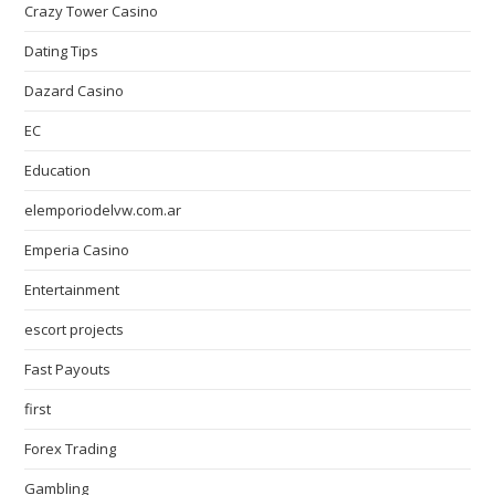
Crazy Tower Сasino
Dating Tips
Dazard Casino
EC
Education
elemporiodelvw.com.ar
Emperia Casino
Entertainment
escort projects
Fast Payouts
first
Forex Trading
Gambling