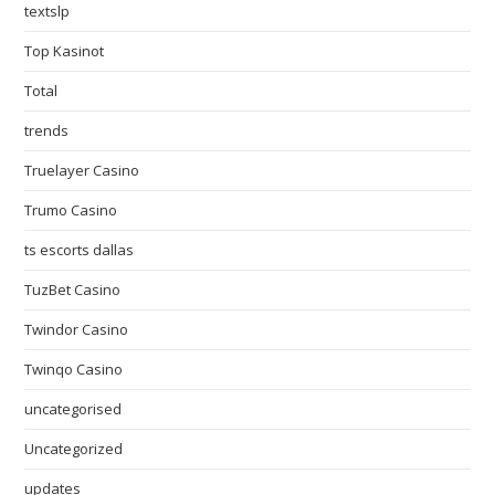
textslp
Top Kasinot
Total
trends
Truelayer Casino
Trumo Casino
ts escorts dallas
TuzBet Casino
Twindor Casino
Twinqo Casino
uncategorised
Uncategorized
updates