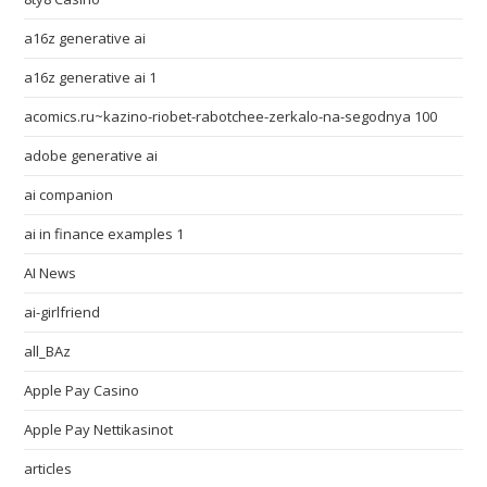
a16z generative ai
a16z generative ai 1
acomics.ru~kazino-riobet-rabotchee-zerkalo-na-segodnya 100
adobe generative ai
ai companion
ai in finance examples 1
AI News
ai-girlfriend
all_BAz
Apple Pay Casino
Apple Pay Nettikasinot
articles