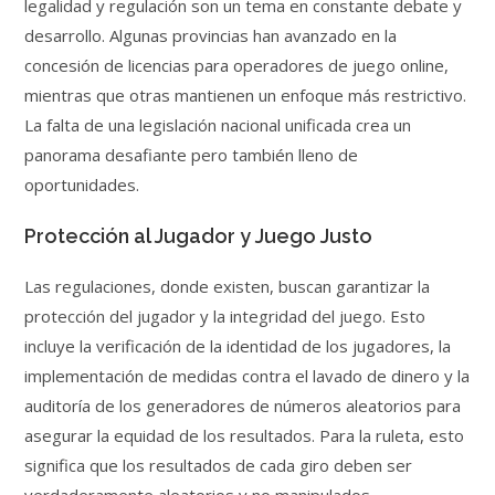
legalidad y regulación son un tema en constante debate y
desarrollo. Algunas provincias han avanzado en la
concesión de licencias para operadores de juego online,
mientras que otras mantienen un enfoque más restrictivo.
La falta de una legislación nacional unificada crea un
panorama desafiante pero también lleno de
oportunidades.
Protección al Jugador y Juego Justo
Las regulaciones, donde existen, buscan garantizar la
protección del jugador y la integridad del juego. Esto
incluye la verificación de la identidad de los jugadores, la
implementación de medidas contra el lavado de dinero y la
auditoría de los generadores de números aleatorios para
asegurar la equidad de los resultados. Para la ruleta, esto
significa que los resultados de cada giro deben ser