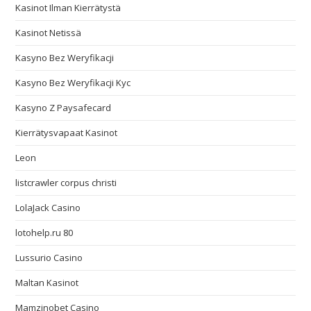
Kasinot Ilman Kierrätystä
Kasinot Netissä
Kasyno Bez Weryfikacji
Kasyno Bez Weryfikacji Kyc
Kasyno Z Paysafecard
Kierrätysvapaat Kasinot
Leon
listcrawler corpus christi
LolaJack Casino
lotohelp.ru 80
Lussurio Casino
Maltan Kasinot
Mamzinobet Casino