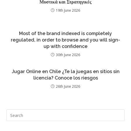
Μυστικά και Στρατηγικές
19th June 2026
Most of the brand indexed is completely
regulated, in order to browse and you will sign-
up with confidence
30th June 2026
Jugar Online en Chile ¿Te la juegas en sitios sin
licencia? Conoce los riesgos
26th June 2026