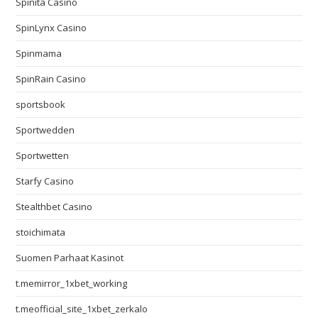
Spinita Casino
SpinLynx Casino
Spinmama
SpinRain Casino
sportsbook
Sportwedden
Sportwetten
Starfy Casino
Stealthbet Casino
stoichimata
Suomen Parhaat Kasinot
t.memirror_1xbet_working
t.meofficial_site_1xbet_zerkalo