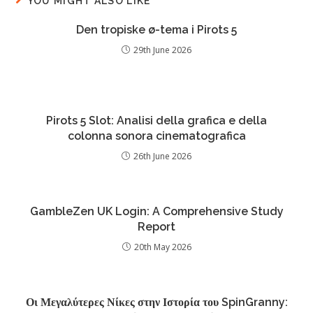
YOU MIGHT ALSO LIKE
Den tropiske ø-tema i Pirots 5
29th June 2026
Pirots 5 Slot: Analisi della grafica e della
colonna sonora cinematografica
26th June 2026
GambleZen UK Login: A Comprehensive Study
Report
20th May 2026
Οι Μεγαλύτερες Νίκες στην Ιστορία του SpinGranny: