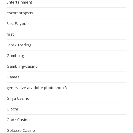
Entertainment
escort projects
Fast Payouts
first
Forex Trading
Gambling
Gambling/Casino
Games
generative ai adobe photoshop 3
Ginja Casino
Giochi
Godz Casino
Golazzo Casino