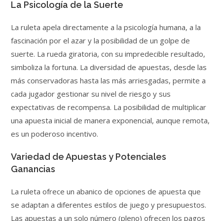
La Psicología de la Suerte
La ruleta apela directamente a la psicología humana, a la
fascinación por el azar y la posibilidad de un golpe de
suerte. La rueda giratoria, con su impredecible resultado,
simboliza la fortuna. La diversidad de apuestas, desde las
más conservadoras hasta las más arriesgadas, permite a
cada jugador gestionar su nivel de riesgo y sus
expectativas de recompensa. La posibilidad de multiplicar
una apuesta inicial de manera exponencial, aunque remota,
es un poderoso incentivo.
Variedad de Apuestas y Potenciales
Ganancias
La ruleta ofrece un abanico de opciones de apuesta que
se adaptan a diferentes estilos de juego y presupuestos.
Las apuestas a un solo número (pleno) ofrecen los pagos