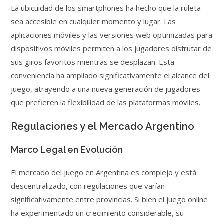
La ubicuidad de los smartphones ha hecho que la ruleta
sea accesible en cualquier momento y lugar. Las
aplicaciones móviles y las versiones web optimizadas para
dispositivos móviles permiten a los jugadores disfrutar de
sus giros favoritos mientras se desplazan. Esta
conveniencia ha ampliado significativamente el alcance del
juego, atrayendo a una nueva generación de jugadores
que prefieren la flexibilidad de las plataformas móviles.
Regulaciones y el Mercado Argentino
Marco Legal en Evolución
El mercado del juego en Argentina es complejo y está
descentralizado, con regulaciones que varían
significativamente entre provincias. Si bien el juego online
ha experimentado un crecimiento considerable, su