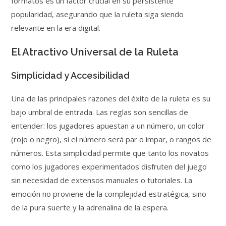
formatos es un factor crucial en su persistente
popularidad, asegurando que la ruleta siga siendo
relevante en la era digital.
El Atractivo Universal de la Ruleta
Simplicidad y Accesibilidad
Una de las principales razones del éxito de la ruleta es su
bajo umbral de entrada. Las reglas son sencillas de
entender: los jugadores apuestan a un número, un color
(rojo o negro), si el número será par o impar, o rangos de
números. Esta simplicidad permite que tanto los novatos
como los jugadores experimentados disfruten del juego
sin necesidad de extensos manuales o tutoriales. La
emoción no proviene de la complejidad estratégica, sino
de la pura suerte y la adrenalina de la espera.