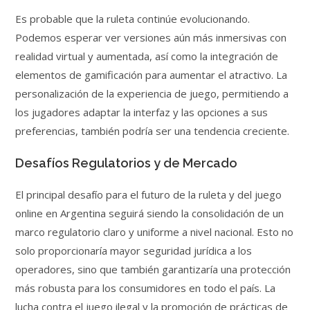
Es probable que la ruleta continúe evolucionando.
Podemos esperar ver versiones aún más inmersivas con
realidad virtual y aumentada, así como la integración de
elementos de gamificación para aumentar el atractivo. La
personalización de la experiencia de juego, permitiendo a
los jugadores adaptar la interfaz y las opciones a sus
preferencias, también podría ser una tendencia creciente.
Desafíos Regulatorios y de Mercado
El principal desafío para el futuro de la ruleta y del juego
online en Argentina seguirá siendo la consolidación de un
marco regulatorio claro y uniforme a nivel nacional. Esto no
solo proporcionaría mayor seguridad jurídica a los
operadores, sino que también garantizaría una protección
más robusta para los consumidores en todo el país. La
lucha contra el juego ilegal y la promoción de prácticas de