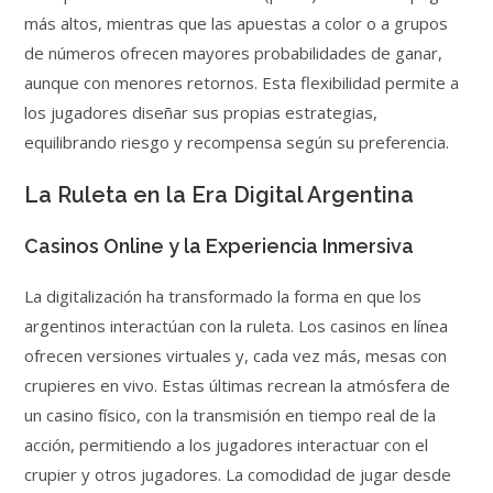
más altos, mientras que las apuestas a color o a grupos
de números ofrecen mayores probabilidades de ganar,
aunque con menores retornos. Esta flexibilidad permite a
los jugadores diseñar sus propias estrategias,
equilibrando riesgo y recompensa según su preferencia.
La Ruleta en la Era Digital Argentina
Casinos Online y la Experiencia Inmersiva
La digitalización ha transformado la forma en que los
argentinos interactúan con la ruleta. Los casinos en línea
ofrecen versiones virtuales y, cada vez más, mesas con
crupieres en vivo. Estas últimas recrean la atmósfera de
un casino físico, con la transmisión en tiempo real de la
acción, permitiendo a los jugadores interactuar con el
crupier y otros jugadores. La comodidad de jugar desde