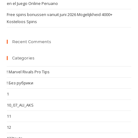
en el Juego Online Peruano
Free spins bonussen vanuit juni 2026 Mogelijkheid 4000+
Kosteloos Spins
Recent Comments
Categories
! Marvel Rivals Pro Tips
! Без рубрики
1
10_07_AU_AKS
11
12