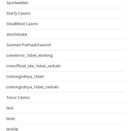
Sportwetten
Starfy Casino
Stealthbet Casino
stoichimata
Suomen Parhaat Kasinot
t.memirror_1xbet_working
t.meofficial_site_1xbet_zerkalo
t.mesegodnya_1xbet
t.mesegodnya_1xbet_zerkalo
Tesor Casino
test
texts
textslp