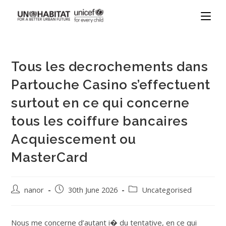
Tous les decrochements dans
Partouche Casino s’effectuent
surtout en ce qui concerne
tous les coiffure bancaires
Acquiescement ou
MasterCard
nanor
30th June 2026
Uncategorised
Nous me concerne d’autant i� du tentative, en ce qui