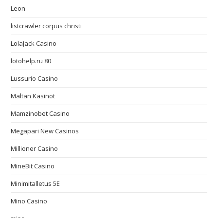
Leon
listcrawler corpus christi
LolaJack Casino
lotohelp.ru 80
Lussurio Casino
Maltan Kasinot
Mamzinobet Casino
Megapari New Casinos
Millioner Casino
MineBit Casino
Minimitalletus 5E
Mino Casino