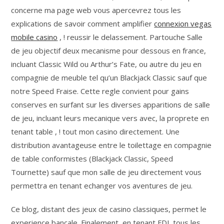
concerne ma page web vous apercevrez tous les
explications de savoir comment amplifier
connexion vegas
mobile casino
, ! reussir le delassement. Partouche Salle
de jeu objectif deux mecanisme pour dessous en france,
incluant Classic Wild ou Arthur’s Fate, ou autre du jeu en
compagnie de meuble tel qu’un Blackjack Classic sauf que
notre Speed Fraise. Cette regle convient pour gains
conserves en surfant sur les diverses apparitions de salle
de jeu, incluant leurs mecanique vers avec, la proprete en
tenant table , ! tout mon casino directement. Une
distribution avantageuse entre le toilettage en compagnie
de table conformistes (Blackjack Classic, Speed
Tournette) sauf que mon salle de jeu directement vous
permettra en tenant echanger vos aventures de jeu.
Ce blog, distant des jeux de casino classiques, permet le
experience bancale. Finalement, en tenant FDJ, tous les