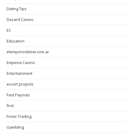
Dating Tips
Dazard Casino
EC
Education
elemporiodelvw.com.ar
Emperia Casino
Entertainment
escort projects
Fast Payouts
first
Forex Trading
Gambling