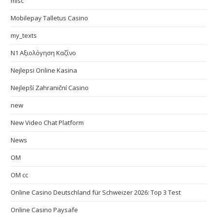
misc
Mobilepay Talletus Casino
my_texts
N1 Αξιολόγηση Καζίνο
Nejlepsi Online Kasina
Nejlepší Zahraniční Casino
new
New Video Chat Platform
News
OM
OM cc
Online Casino Deutschland für Schweizer 2026: Top 3 Test
Online Casino Paysafe