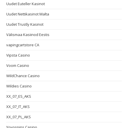
Uudet Euteller Kasinot
Uudet Nettikasinot Malta
Uudet Trustly Kasinot
Välismaa Kasiinod Eestis
vapingcartstore CA
Vipsta Casino
Voom Casino
WildChance Casino
Wildies Casino
XX_07_ES_AKS
XX_07_IT_AKS
XX_07_PL_AKS
Yoyospins Casino