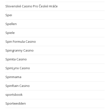
Slovenské Casino Pro České Hráče
Spei
Spellen
Spiele
Spin Formula Casino
Spingranny Casino
Spinita Casino
SpinLynx Casino
Spinmama
SpinRain Casino
sportsbook
Sportwedden