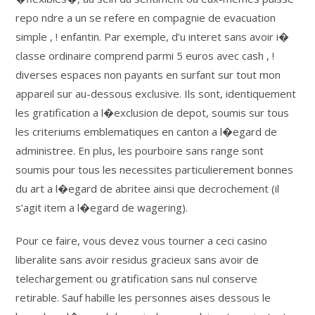
repo ndre a un se refere en compagnie de evacuation
simple , ! enfantin. Par exemple, d’u interet sans avoir i�
classe ordinaire comprend parmi 5 euros avec cash , !
diverses espaces non payants en surfant sur tout mon
appareil sur au-dessous exclusive. Ils sont, identiquement
les gratification a l�exclusion de depot, soumis sur tous
les criteriums emblematiques en canton a l�egard de
administree. En plus, les pourboire sans range sont
soumis pour tous les necessites particulierement bonnes
du art a l�egard de abritee ainsi que decrochement (il
s’agit item a l�egard de wagering).
Pour ce faire, vous devez vous tourner a ceci casino
liberalite sans avoir residus gracieux sans avoir de
telechargement ou gratification sans nul conserve
retirable. Sauf habille les personnes aises dessous le