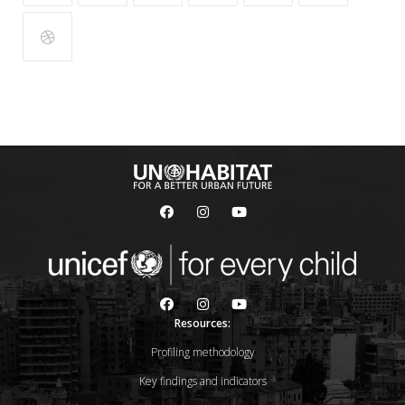
Resources:
Profiling methodology
Key findings and indicators