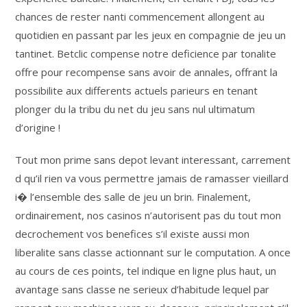
chances de rester nanti commencement allongent au
quotidien en passant par les jeux en compagnie de jeu un
tantinet. Betclic compense notre deficience par tonalite
offre pour recompense sans avoir de annales, offrant la
possibilite aux differents actuels parieurs en tenant
plonger du la tribu du net du jeu sans nul ultimatum
d’origine !
Tout mon prime sans depot levant interessant, carrement
d qu’il rien va vous permettre jamais de ramasser vieillard
i� l’ensemble des salle de jeu un brin. Finalement,
ordinairement, nos casinos n’autorisent pas du tout mon
decrochement vos benefices s’il existe aussi mon
liberalite sans classe actionnant sur le computation. A once
au cours de ces points, tel indique en ligne plus haut, un
avantage sans classe ne serieux d’habitude lequel par