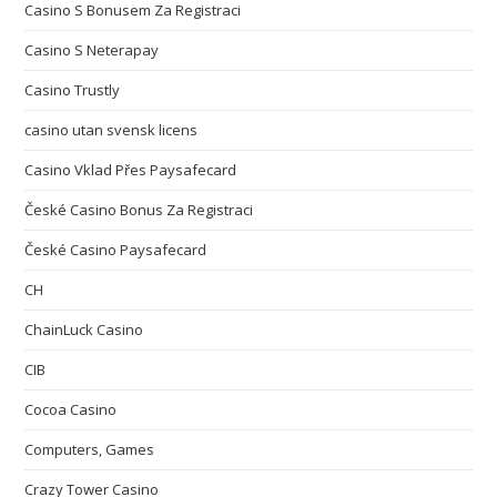
Casino S Bonusem Za Registraci
Casino S Neterapay
Casino Trustly
casino utan svensk licens
Casino Vklad Přes Paysafecard
České Casino Bonus Za Registraci
České Casino Paysafecard
CH
ChainLuck Casino
CIB
Cocoa Casino
Computers, Games
Crazy Tower Сasino