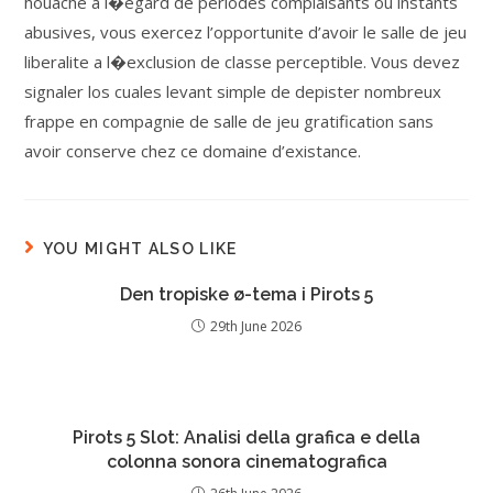
houache a l�egard de periodes complaisants ou instants
abusives, vous exercez l’opportunite d’avoir le salle de jeu
liberalite a l�exclusion de classe perceptible. Vous devez
signaler los cuales levant simple de depister nombreux
frappe en compagnie de salle de jeu gratification sans
avoir conserve chez ce domaine d’existance.
YOU MIGHT ALSO LIKE
Den tropiske ø-tema i Pirots 5
29th June 2026
Pirots 5 Slot: Analisi della grafica e della
colonna sonora cinematografica