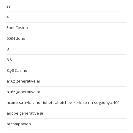
33
4
5bet Casino
6084 done
8
8,6
8ty8 Casino
a16z generative ai
a16z generative ai 1
acomics.ru~kazino-riobet-rabotchee-zerkalo-na-segodnya 100
adobe generative ai
ai companion